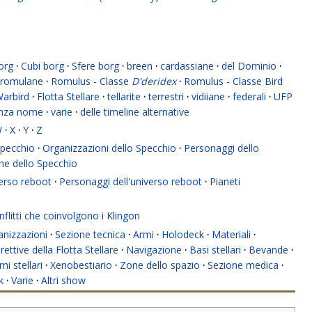
org
·
Cubi borg
·
Sfere borg
·
breen
·
cardassiane
·
del Dominio
·
romulane
·
Romulus - Classe
D'deridex
·
Romulus - Classe Bird
Warbird
·
Flotta Stellare
·
tellarite
·
terrestri
·
vidiiane
·
federali
·
UFP
enza nome
·
varie
·
delle timeline alternative
W
·
X
·
Y
·
Z
 Specchio
·
Organizzazioni dello Specchio
·
Personaggi dello
ne dello Specchio
verso reboot
·
Personaggi dell'universo reboot
·
Pianeti
flitti che coinvolgono i Klingon
anizzazioni
·
Sezione tecnica
·
Armi
·
Holodeck
·
Materiali
·
rettive della Flotta Stellare
·
Navigazione
·
Basi stellari
·
Bevande
·
mi stellari
·
Xenobestiario
·
Zone dello spazio
·
Sezione medica
·
k
·
Varie
·
Altri show