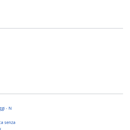
gi - N
ca senza
k