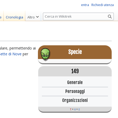
entra
Richiedi utenza
R
e
Cronologia
Altro
i
c
e
r
c
ulare, permettendo ai
Specie
a
Sette di Nove
per
149
Generale
Personaggi
Organizzazioni
t
v
e