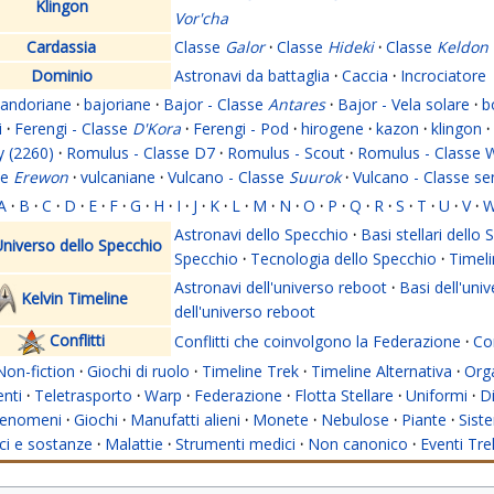
Klingon
Vor'cha
Cardassia
Classe
Galor
·
Classe
Hideki
·
Classe
Keldon
Dominio
Astronavi da battaglia
·
Caccia
·
Incrociatore
andoriane
·
bajoriane
·
Bajor - Classe
Antares
·
Bajor - Vela solare
·
b
i
·
Ferengi - Classe
D'Kora
·
Ferengi - Pod
·
hirogene
·
kazon
·
klingon
·
y (2260)
·
Romulus - Classe D7
·
Romulus - Scout
·
Romulus - Classe 
se
Erewon
·
vulcaniane
·
Vulcano - Classe
Suurok
·
Vulcano - Classe s
A
·
B
·
C
·
D
·
E
·
F
·
G
·
H
·
I
·
J
·
K
·
L
·
M
·
N
·
O
·
P
·
Q
·
R
·
S
·
T
·
U
·
V
·
Astronavi dello Specchio
·
Basi stellari dello
niverso dello Specchio
Specchio
·
Tecnologia dello Specchio
·
Timeli
Astronavi dell'universo reboot
·
Basi dell'uni
Kelvin Timeline
dell'universo reboot
Conflitti
Conflitti che coinvolgono la Federazione
·
Con
Non-fiction
·
Giochi di ruolo
·
Timeline Trek
·
Timeline Alternativa
·
Org
nti
·
Teletrasporto
·
Warp
·
Federazione
·
Flotta Stellare
·
Uniformi
·
Di
enomeni
·
Giochi
·
Manufatti alieni
·
Monete
·
Nebulose
·
Piante
·
Siste
i e sostanze
·
Malattie
·
Strumenti medici
·
Non canonico
·
Eventi Tre