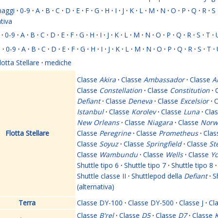
naggi
·
0-9
·
A
·
B
·
C
·
D
·
E
·
F
·
G
·
H
·
I
·
J
·
K
·
L
·
M
·
N
·
O
·
P
·
Q
·
R
·
S
ativa
·
0-9
·
A
·
B
·
C
·
D
·
E
·
F
·
G
·
H
·
I
·
J
·
K
·
L
·
M
·
N
·
O
·
P
·
Q
·
R
·
S
·
T
·
i
·
0-9
·
A
·
B
·
C
·
D
·
E
·
F
·
G
·
H
·
I
·
J
·
K
·
L
·
M
·
N
·
O
·
P
·
Q
·
R
·
S
·
T
·
lotta Stellare
·
mediche
Classe
Akira
·
Classe
Ambassador
·
Classe
A
Classe
Constellation
·
Classe
Constitution
·
Defiant
·
Classe
Deneva
·
Classe
Excelsior
·
C
Istanbul
·
Classe
Korolev
·
Classe
Luna
·
Cla
New Orleans
·
Classe
Niagara
·
Classe
Norw
Flotta Stellare
Classe
Peregrine
·
Classe
Prometheus
·
Cla
Classe
Soyuz
·
Classe
Springfield
·
Classe
St
Classe
Wambundu
·
Classe
Wells
·
Classe
Yo
Shuttle tipo 6
·
Shuttle tipo 7
·
Shuttle tipo 8
·
Shuttle classe II
·
Shuttlepod della
Defiant
·
S
(alternativa)
Terra
Classe DY-100
·
Classe DY-500
·
Classe J
·
Cl
Classe
B'rel
·
Classe
D5
·
Classe
D7
·
Classe
K