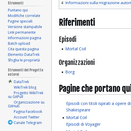
4
Informazioni sulla migrazione auto
Strumenti
Puntano qui
Modifiche correlate
Riferimenti
Pagine speciali
Versione stampabile
Link permanente
Episodi
Informazioni pagina
Batch upload
Mortal Coil
Cita questa pagina
Elemento DataTrek
Sfoglia le proprietà
Organizzazioni
Strumenti del Progetto
Borg
esterni
DataTrek
Pagine che portano qu
WikiTrek blog
Progetto WikiTrek
su GitPull
Organizzazione su
Episodi con titoli ispirati a opere di
GitHub
Shakespeare
Pagina Facebook
Mortal Coil
Account Twitter
Canale Telegram
Episodi di Voyager