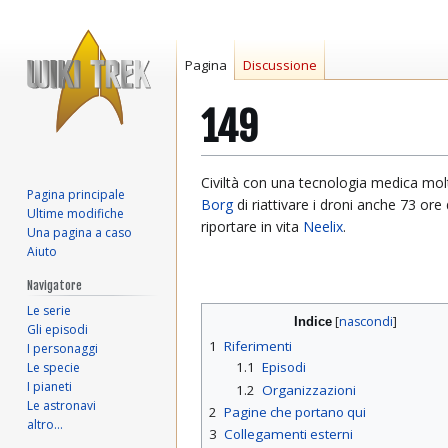
Pagina
Discussione
149
Vai
Vai
Civiltà con una tecnologia medica mol
Pagina principale
alla
alla
Borg
di riattivare i droni anche 73 or
Ultime modifiche
navigazione
ricerca
riportare in vita
Neelix
.
Una pagina a caso
Aiuto
Navigatore
Le serie
Indice
Gli episodi
1
Riferimenti
I personaggi
1.1
Episodi
Le specie
I pianeti
1.2
Organizzazioni
Le astronavi
2
Pagine che portano qui
altro…
3
Collegamenti esterni