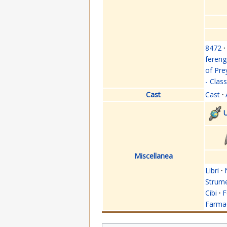
8472
·
fereng
of Pre
- Clas
Cast
Cast
·
U
Miscellanea
Libri
·
Strume
Cibi
·
F
Farmac