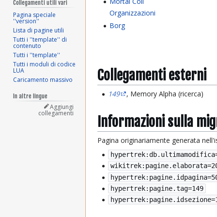
Mortal Coil
Collegamenti utili vari
Organizzazioni
Pagina speciale
''version''
Borg
Lista di pagine utili
Tutti i ''template'' di
contenuto
Tutti i ''template''
Tutti i moduli di codice
LUA
Collegamenti esterni
Caricamento massivo
149
, Memory Alpha (ricerca)
In altre lingue
Aggiungi
collegamenti
Informazioni sulla mi
Pagina originariamente generata nell'
hypertrek:db.ultimamodifica
wikitrek:pagine.elaborata=
2
hypertrek:pagine.idpagina=5
hypertrek:pagine.tag=149
hypertrek:pagine.idsezione=