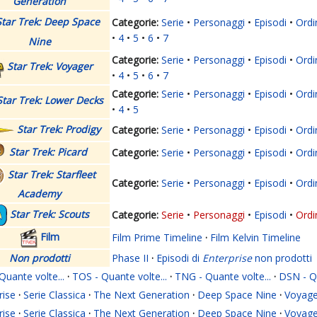
Generation
Star Trek: Deep Space
Serie
Personaggi
Episodi
Ordi
4
5
6
7
Nine
Serie
Personaggi
Episodi
Ordi
Star Trek: Voyager
4
5
6
7
Serie
Personaggi
Episodi
Ordi
Star Trek: Lower Decks
4
5
Star Trek: Prodigy
Serie
Personaggi
Episodi
Ordi
Star Trek: Picard
Serie
Personaggi
Episodi
Ordi
Star Trek: Starfleet
Serie
Personaggi
Episodi
Ordi
Academy
Star Trek: Scouts
Serie
Personaggi
Episodi
Ordi
Film
Film Prime Timeline
·
Film Kelvin Timeline
Non prodotti
Phase II
·
Episodi di
Enterprise
non prodotti
Quante volte...
·
TOS - Quante volte...
·
TNG - Quante volte...
·
DSN - Qu
rise
·
Serie Classica
·
The Next Generation
·
Deep Space Nine
·
Voyage
rise
·
Serie Classica
·
The Next Generation
·
Deep Space Nine
·
Voyage