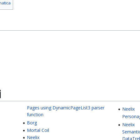
matica
i
Pages using DynamicPageList3 parser
Neelix
function
Personag
Borg
Neelix
Mortal Coil
Semanti
Neelix
DataTre