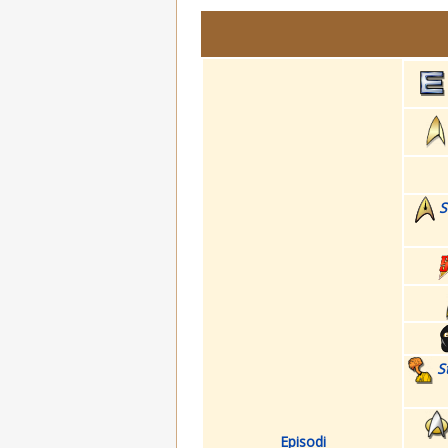
S
S
Episodi