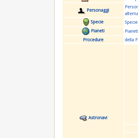
Perso
Personaggi
altern
Specie
Specie
Pianeti
Pianet
Procedure
della F
Astronavi