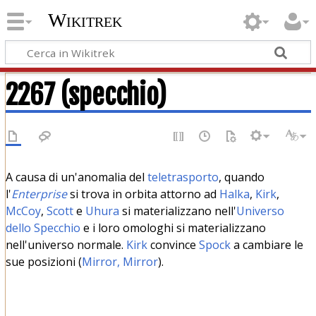
Wikitrek
2267 (specchio)
A causa di un'anomalia del
teletrasporto
, quando
l'
Enterprise
si trova in orbita attorno ad
Halka
,
Kirk
,
McCoy
,
Scott
e
Uhura
si materializzano nell'
Universo
dello Specchio
e i loro omologhi si materializzano
nell'universo normale.
Kirk
convince
Spock
a cambiare le
sue posizioni (
Mirror, Mirror
).