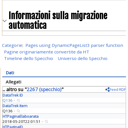
Informazioni sulla migrazione
automatica
Categorie
:
Pages using DynamicPageList3 parser function
Pagine originariamente convertite da HT
Timeline dello Specchio
Universo dello Specchio
Dati
Allegati
... altro su "
2267 (specchio)
"
Feed RDF
DataTrek ID
Q136
+
DataTrek Item
Q136
+
HTPaginaElaboarata
2018-05-20T22:01:51
+
HTPaginaID