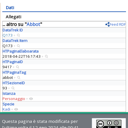
Dati
Allegati
... altro su "
Abbot
"
Feed RDF
DataTrek ID
Q173
+
DataTrek Item
Q173
+
HTPaginaElaboarata
2018-04-22T16:17:43
+
HTPaginaID
9417
+
HTPaginaTag
abbot
+
HTSezioneID
93
+
Istanza
Personaggio
+
Specie
Kadi
+
Questa pagina è stata modificata per
l'ultima volta il 12 gen 2024 alle 00:41.