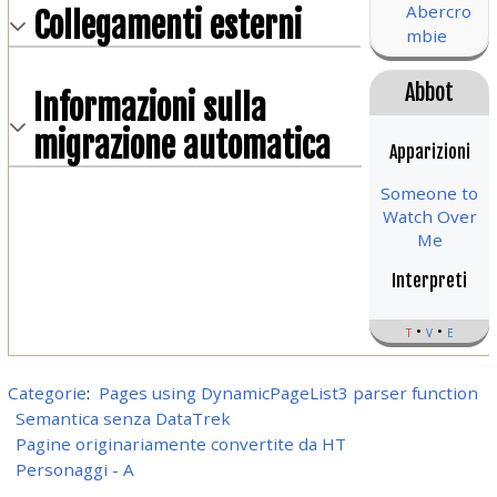
Abercro
Collegamenti esterni
mbie
Abbot
Informazioni sulla
migrazione automatica
Apparizioni
Someone to
Watch Over
Me
Interpreti
t
v
e
Categorie
:
Pages using DynamicPageList3 parser function
Semantica senza DataTrek
Pagine originariamente convertite da HT
Personaggi - A