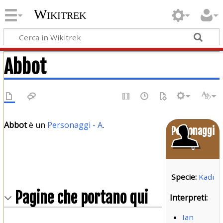
Wikitrek
Abbot
Abbot
è un
Personaggi - A
.
Personaggi
o
Specie:
Kadi
Pagine che portano qui
Interpreti:
Ian