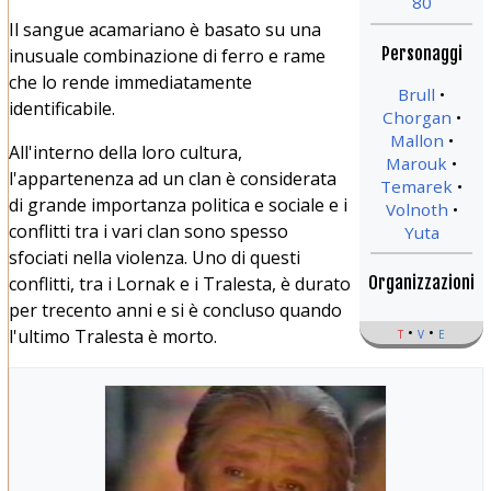
80
Il sangue acamariano è basato su una
Personaggi
inusuale combinazione di ferro e rame
che lo rende immediatamente
Brull
identificabile.
Chorgan
Mallon
All'interno della loro cultura,
Marouk
l'appartenenza ad un clan è considerata
Temarek
di grande importanza politica e sociale e i
Volnoth
conflitti tra i vari clan sono spesso
Yuta
sfociati nella violenza. Uno di questi
conflitti, tra i Lornak e i Tralesta, è durato
Organizzazioni
per trecento anni e si è concluso quando
t
v
e
l'ultimo Tralesta è morto.