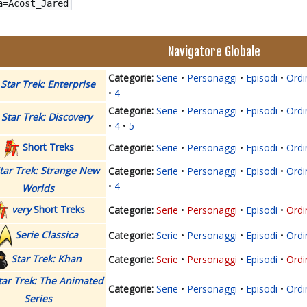
a=Acost_Jared
Navigatore Globale
Serie
Personaggi
Episodi
Ordi
Star Trek: Enterprise
4
Serie
Personaggi
Episodi
Ordi
Star Trek: Discovery
4
5
Short Treks
Serie
Personaggi
Episodi
Ordi
tar Trek: Strange New
Serie
Personaggi
Episodi
Ordi
4
Worlds
very
Short Treks
Serie
Personaggi
Episodi
Ordi
Serie Classica
Serie
Personaggi
Episodi
Ordi
Star Trek: Khan
Serie
Personaggi
Episodi
Ordi
tar Trek: The Animated
Serie
Personaggi
Episodi
Ordi
Series