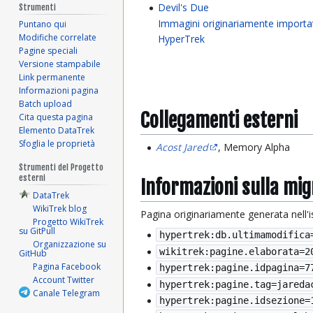
Devil's Due
Strumenti
Immagini originariamente importa
Puntano qui
Modifiche correlate
HyperTrek
Pagine speciali
Versione stampabile
Link permanente
Informazioni pagina
Batch upload
Collegamenti esterni
Cita questa pagina
Elemento DataTrek
Sfoglia le proprietà
Acost Jared
, Memory Alpha
Strumenti del Progetto
esterni
Informazioni sulla mi
DataTrek
WikiTrek blog
Pagina originariamente generata nell'
Progetto WikiTrek
su GitPull
hypertrek:db.ultimamodifica
Organizzazione su
wikitrek:pagine.elaborata=
2
GitHub
Pagina Facebook
hypertrek:pagine.idpagina=7
Account Twitter
hypertrek:pagine.tag=jareda
Canale Telegram
hypertrek:pagine.idsezione=