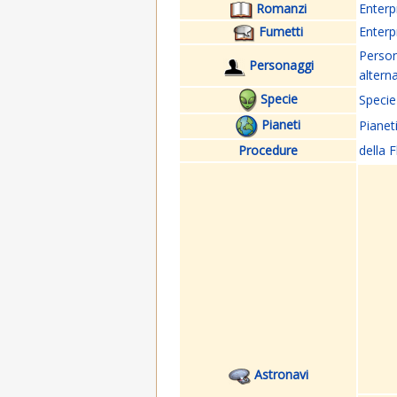
Romanzi
Enterp
Fumetti
Enterp
Perso
Personaggi
altern
Specie
Specie
Pianeti
Pianet
Procedure
della F
Astronavi