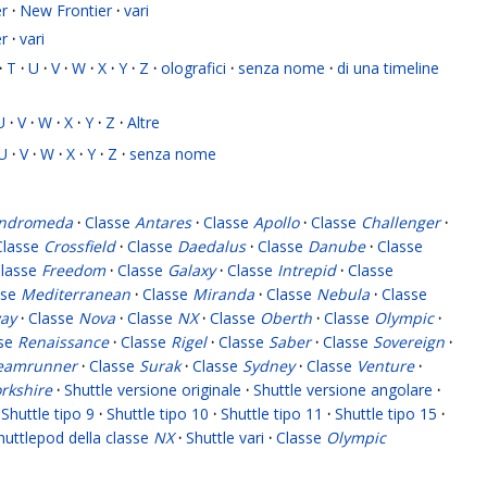
r
·
New Frontier
·
vari
r
·
vari
·
T
·
U
·
V
·
W
·
X
·
Y
·
Z
·
olografici
·
senza nome
·
di una timeline
U
·
V
·
W
·
X
·
Y
·
Z
·
Altre
U
·
V
·
W
·
X
·
Y
·
Z
·
senza nome
ndromeda
·
Classe
Antares
·
Classe
Apollo
·
Classe
Challenger
·
Classe
Crossfield
·
Classe
Daedalus
·
Classe
Danube
·
Classe
lasse
Freedom
·
Classe
Galaxy
·
Classe
Intrepid
·
Classe
sse
Mediterranean
·
Classe
Miranda
·
Classe
Nebula
·
Classe
ay
·
Classe
Nova
·
Classe
NX
·
Classe
Oberth
·
Classe
Olympic
·
sse
Renaissance
·
Classe
Rigel
·
Classe
Saber
·
Classe
Sovereign
·
eamrunner
·
Classe
Surak
·
Classe
Sydney
·
Classe
Venture
·
rkshire
·
Shuttle versione originale
·
Shuttle versione angolare
·
Shuttle tipo 9
·
Shuttle tipo 10
·
Shuttle tipo 11
·
Shuttle tipo 15
·
huttlepod della classe
NX
·
Shuttle vari
·
Classe
Olympic