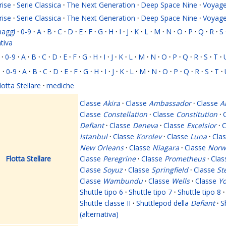
rise
·
Serie Classica
·
The Next Generation
·
Deep Space Nine
·
Voyage
rise
·
Serie Classica
·
The Next Generation
·
Deep Space Nine
·
Voyage
naggi
·
0-9
·
A
·
B
·
C
·
D
·
E
·
F
·
G
·
H
·
I
·
J
·
K
·
L
·
M
·
N
·
O
·
P
·
Q
·
R
·
S
ativa
·
0-9
·
A
·
B
·
C
·
D
·
E
·
F
·
G
·
H
·
I
·
J
·
K
·
L
·
M
·
N
·
O
·
P
·
Q
·
R
·
S
·
T
·
i
·
0-9
·
A
·
B
·
C
·
D
·
E
·
F
·
G
·
H
·
I
·
J
·
K
·
L
·
M
·
N
·
O
·
P
·
Q
·
R
·
S
·
T
·
lotta Stellare
·
mediche
Classe
Akira
·
Classe
Ambassador
·
Classe
A
Classe
Constellation
·
Classe
Constitution
·
Defiant
·
Classe
Deneva
·
Classe
Excelsior
·
C
Istanbul
·
Classe
Korolev
·
Classe
Luna
·
Cla
New Orleans
·
Classe
Niagara
·
Classe
Norw
Flotta Stellare
Classe
Peregrine
·
Classe
Prometheus
·
Cla
Classe
Soyuz
·
Classe
Springfield
·
Classe
St
Classe
Wambundu
·
Classe
Wells
·
Classe
Yo
Shuttle tipo 6
·
Shuttle tipo 7
·
Shuttle tipo 8
·
Shuttle classe II
·
Shuttlepod della
Defiant
·
S
(alternativa)