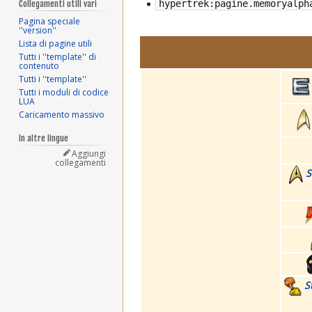
hypertrek:pagine.memoryalph
Collegamenti utili vari
Pagina speciale
''version''
Lista di pagine utili
Tutti i ''template'' di
contenuto
Tutti i ''template''
Tutti i moduli di codice
LUA
Caricamento massivo
In altre lingue
Aggiungi
collegamenti
S
S