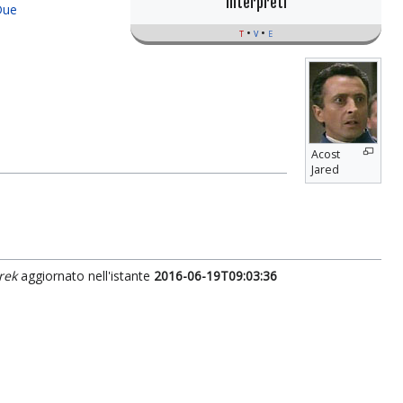
Interpreti
Due
t
v
e
Acost
Jared
rek
aggiornato nell'istante
2016-06-19T09:03:36