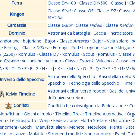
Terra
Classe DY-100
·
Classe DY-500
·
Classe J
·
Cl
Classe
B'rel
·
Classe
D5
·
Classe
D7
·
Classe
K
Klingon
Vor'cha
Cardassia
Classe
Galor
·
Classe
Hideki
·
Classe
Keldon
Dominio
Astronavi da battaglia
·
Caccia
·
Incrociatore
andoriane
·
bajoriane
·
Bajor - Classe
Antares
·
Bajor - Vela solare
·
b
i
·
Ferengi - Classe
D'Kora
·
Ferengi - Pod
·
hirogene
·
kazon
·
klingon
·
y (2260)
·
Romulus - Classe D7
·
Romulus - Scout
·
Romulus - Classe 
se
Erewon
·
vulcaniane
·
Vulcano - Classe
Suurok
·
Vulcano - Classe s
A
·
B
·
C
·
D
·
E
·
F
·
G
·
H
·
I
·
J
·
K
·
L
·
M
·
N
·
O
·
P
·
Q
·
R
·
S
·
T
·
U
·
V
·
Astronavi dello Specchio
·
Basi stellari dello
niverso dello Specchio
Specchio
·
Tecnologia dello Specchio
·
Timeli
Astronavi dell'universo reboot
·
Basi dell'uni
Kelvin Timeline
dell'universo reboot
Conflitti
Conflitti che coinvolgono la Federazione
·
Con
Non-fiction
·
Giochi di ruolo
·
Timeline Trek
·
Timeline Alternativa
·
Org
nti
·
Teletrasporto
·
Warp
·
Federazione
·
Flotta Stellare
·
Uniformi
·
Di
enomeni
·
Giochi
·
Manufatti alieni
·
Monete
·
Nebulose
·
Piante
·
Siste
i e sostanze
·
Malattie
·
Strumenti medici
·
Non canonico
·
Eventi Tre