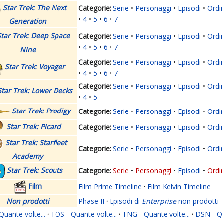
Star Trek: The Next
Serie
Personaggi
Episodi
Ordi
4
5
6
7
Generation
Star Trek: Deep Space
Serie
Personaggi
Episodi
Ordi
4
5
6
7
Nine
Serie
Personaggi
Episodi
Ordi
Star Trek: Voyager
4
5
6
7
Serie
Personaggi
Episodi
Ordi
Star Trek: Lower Decks
4
5
Star Trek: Prodigy
Serie
Personaggi
Episodi
Ordi
Star Trek: Picard
Serie
Personaggi
Episodi
Ordi
Star Trek: Starfleet
Serie
Personaggi
Episodi
Ordi
Academy
Star Trek: Scouts
Serie
Personaggi
Episodi
Ordi
Film
Film Prime Timeline
·
Film Kelvin Timeline
Non prodotti
Phase II
·
Episodi di
Enterprise
non prodotti
Quante volte...
·
TOS - Quante volte...
·
TNG - Quante volte...
·
DSN - Qu