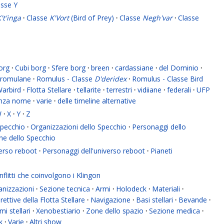
asse Y
't'inga
·
Classe
K'Vort
(Bird of Prey)
·
Classe
Negh'var
·
Classe
org
·
Cubi borg
·
Sfere borg
·
breen
·
cardassiane
·
del Dominio
·
romulane
·
Romulus - Classe
D'deridex
·
Romulus - Classe Bird
Warbird
·
Flotta Stellare
·
tellarite
·
terrestri
·
vidiiane
·
federali
·
UFP
enza nome
·
varie
·
delle timeline alternative
W
·
X
·
Y
·
Z
 Specchio
·
Organizzazioni dello Specchio
·
Personaggi dello
ne dello Specchio
verso reboot
·
Personaggi dell'universo reboot
·
Pianeti
flitti che coinvolgono i Klingon
anizzazioni
·
Sezione tecnica
·
Armi
·
Holodeck
·
Materiali
·
rettive della Flotta Stellare
·
Navigazione
·
Basi stellari
·
Bevande
·
mi stellari
·
Xenobestiario
·
Zone dello spazio
·
Sezione medica
·
k
·
Varie
·
Altri show