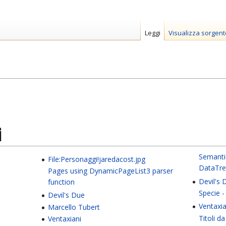
Leggi
Visualizza sorgent
i
Semanti
File:Personaggi!jaredacost.jpg
DataTre
Pages using DynamicPageList3 parser
Devil's 
function
Specie -
Devil's Due
Ventaxia
Marcello Tubert
Titoli d
Ventaxiani