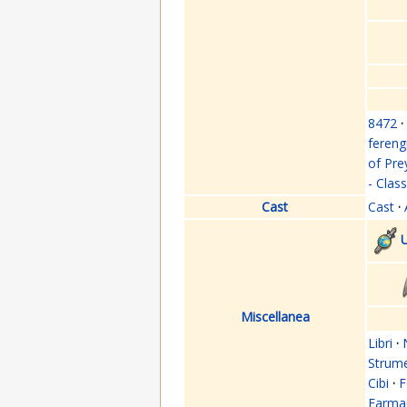
8472
·
fereng
of Pre
- Clas
Cast
Cast
·
U
Miscellanea
Libri
·
Strume
Cibi
·
F
Farmac