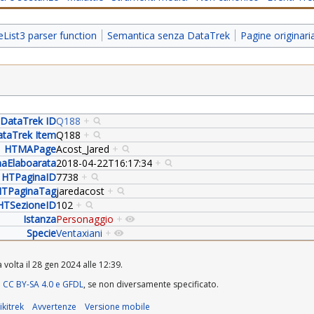
ist3 parser function
Semantica senza DataTrek
Pagine originar
DataTrek ID
Q188
+
taTrek Item
Q188
+
HTMAPage
Acost_Jared
+
aElaboarata
2018-04-22T16:17:34
+
HTPaginaID
7738
+
TPaginaTag
jaredacost
+
HTSezioneID
102
+
Istanza
Personaggio
+
Specie
Ventaxiani
+
volta il 28 gen 2024 alle 12:39.
a
CC BY-SA 4.0 e GFDL
, se non diversamente specificato.
kitrek
Avvertenze
Versione mobile