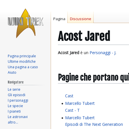
Pagina
Discussione
Acost Jared
Vai
Vai
Acost Jared
è un
Personaggi - J
.
Pagina principale
alla
alla
Ultime modifiche
navigazione
ricerca
Una pagina a caso
Aiuto
Pagine che portano qu
Navigatore
Le serie
Gli episodi
Cast
I personaggi
Marcello Tubert
Le specie
Cast - T
I pianeti
Le astronavi
Marcello Tubert
altro…
Episodi di The Next Generation