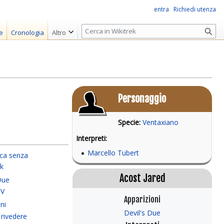
entra
Richiedi utenza
R
e
Cronologia
Altro
i
c
e
r
c
Personaggio
a
Specie:
Ventaxiano
Interpreti:
Marcello Tubert
ca senza
k
Acost Jared
Due
 V
Apparizioni
ni
Devil's Due
a rivedere