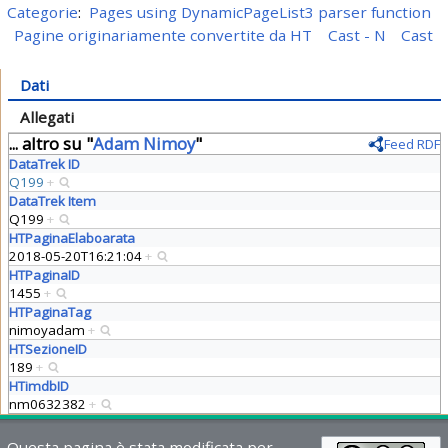
Categorie
:
Pages using DynamicPageList3 parser function
Pagine originariamente convertite da HT
Cast - N
Cast
Dati
Allegati
... altro su "
Adam Nimoy
"
Feed RDF
DataTrek ID
Q199
+
DataTrek Item
Q199
+
HTPaginaElaboarata
2018-05-20T16:21:04
+
HTPaginaID
1455
+
HTPaginaTag
nimoyadam
+
HTSezioneID
189
+
HTimdbID
nm0632382
+
Questa pagina è stata modificata per