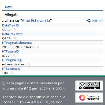
Dati
Allegati
... altro su "
Alan Echevarria
"
Feed RDF
DataTrek ID
Q249
+
DataTrek Item
Q249
+
HTPaginaElaboarata
2018-05-20T20:34:40
+
HTPaginaID
8770
+
HTPaginaTag
echevarriaalan
+
HTSezioneID
180
+
Questa pagina è stata modificata per
l'ultima volta il 12 gen 2024 alle 00:34.
Il contenuto è disponibile in base alla
licenza
CC BY-SA 4.0 e GFDL
, se non