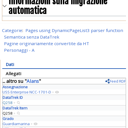
Informazioni sulla migrazione
automatica
Categorie
:
Pages using DynamicPageList3 parser function
Semantica senza DataTrek
Pagine originariamente convertite da HT
Personaggi - A
Dati
Allegati
... altro su "
Alans
"
Feed RDF
Assegnazione
USS Enterprise NCC-1701-D
+
DataTrek ID
Q258
+
DataTrek Item
Q258
+
Grado
Guardiamarina
+