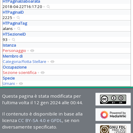
HTPaginaElaboarata
2018-04-22T16:17:20
+
HTPaginaID
2225
+
HTPaginaTag
alans
+
HTSezioneID
93
+
Istanza
Personaggio
+
Membro di
Categoria:Flotta Stellare
+
Occupazione
Sezione scientifica
+
Specie
Umani
+
Questa pagina è stata modificata per
l'ultima volta il 12 gen 2024 alle 00:44.
Il contenuto è disponibile in base alla
licenza
CC BY-SA 4.0 e GFDL
, se non
diversamente specificato.