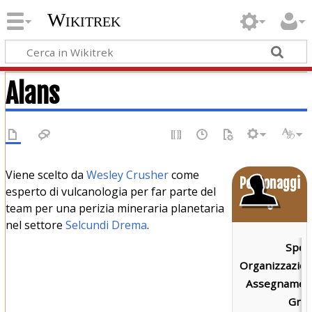
Wikitrek
Alans
Viene scelto da
Wesley Crusher
come
Personaggi
esperto di vulcanologia per far parte del
o
team per una perizia mineraria planetaria
nel settore
Selcundi Drema
.
Speci
Organizzazion
Assegnament
Grad