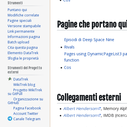
Strumenti
Puntano qui
Modifiche correlate
Pagine speciali
Pagine che portano qu
Versione stampabile
Link permanente
Informazioni pagina
Episodi di Deep Space Nine
Batch upload
Rivals
Cita questa pagina
Elemento DataTrek
Pages using DynamicPageList3 pa
Sfoglia le proprietà
function
Cos
Strumenti del Progetto
esterni
DataTrek
WikiTrek blog
Progetto WikiTrek
su GitPull
Collegamenti esterni
Organizzazione su
GitHub
Pagina Facebook
Albert Henderson
, Memory Alph
Account Twitter
Albert Henderson
, IMDB (ricerc
Canale Telegram