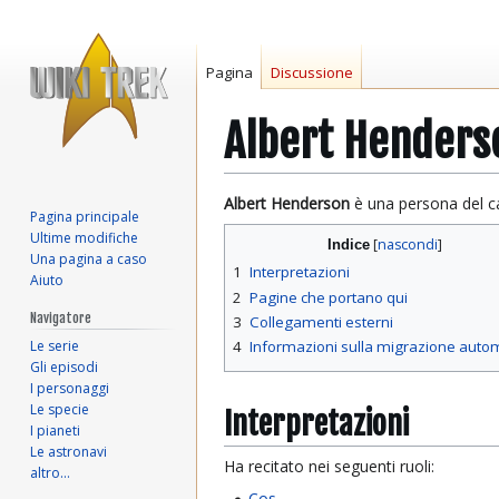
Pagina
Discussione
Albert Henders
Vai
Vai
Albert Henderson
è una persona del ca
Pagina principale
alla
alla
Ultime modifiche
Indice
navigazione
ricerca
Una pagina a caso
1
Interpretazioni
Aiuto
2
Pagine che portano qui
Navigatore
3
Collegamenti esterni
Le serie
4
Informazioni sulla migrazione auto
Gli episodi
I personaggi
Le specie
Interpretazioni
I pianeti
Le astronavi
Ha recitato nei seguenti ruoli:
altro…
Cos