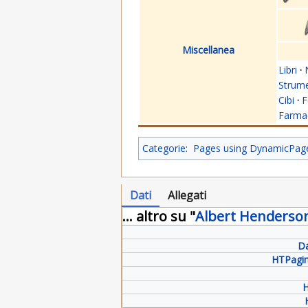
Miscellanea
Libri
·
Strume
Cibi
·
F
Farmac
Categorie
:
Pages using DynamicPageL
Dati
Allegati
... altro su "
Albert Henderso
Da
HTPagin
H