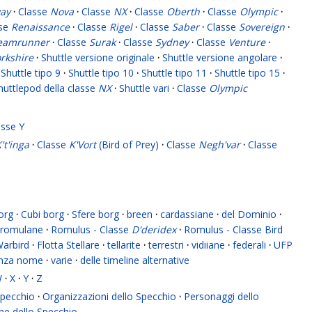
ay
·
Classe
Nova
·
Classe
NX
·
Classe
Oberth
·
Classe
Olympic
·
sse
Renaissance
·
Classe
Rigel
·
Classe
Saber
·
Classe
Sovereign
·
eamrunner
·
Classe
Surak
·
Classe
Sydney
·
Classe
Venture
·
rkshire
·
Shuttle versione originale
·
Shuttle versione angolare
·
Shuttle tipo 9
·
Shuttle tipo 10
·
Shuttle tipo 11
·
Shuttle tipo 15
·
huttlepod della classe
NX
·
Shuttle vari
·
Classe
Olympic
asse Y
't'inga
·
Classe
K'Vort
(Bird of Prey)
·
Classe
Negh'var
·
Classe
org
·
Cubi borg
·
Sfere borg
·
breen
·
cardassiane
·
del Dominio
·
romulane
·
Romulus - Classe
D'deridex
·
Romulus - Classe Bird
Warbird
·
Flotta Stellare
·
tellarite
·
terrestri
·
vidiiane
·
federali
·
UFP
enza nome
·
varie
·
delle timeline alternative
W
·
X
·
Y
·
Z
 Specchio
·
Organizzazioni dello Specchio
·
Personaggi dello
ne dello Specchio