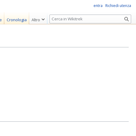
entra
Richiedi utenza
R
e
Cronologia
Altro
i
c
e
r
c
a