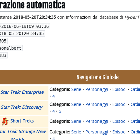
grazione automatica
istante
2018-05-20T20:34:35
con informazioni dal database di
HyperT
=
2016-06-19T09:03:36
018-05-20T20:34:35
505
sonalbert
183
Navigatore Globale
Serie
Personaggi
Episodi
Ordi
Star Trek: Enterprise
4
Serie
Personaggi
Episodi
Ordi
Star Trek: Discovery
4
5
Short Treks
Serie
Personaggi
Episodi
Ordi
tar Trek: Strange New
Serie
Personaggi
Episodi
Ordi
4
Worlds