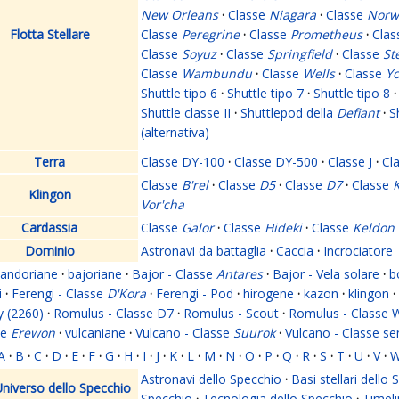
New Orleans
·
Classe
Niagara
·
Classe
Norw
Flotta Stellare
Classe
Peregrine
·
Classe
Prometheus
·
Cla
Classe
Soyuz
·
Classe
Springfield
·
Classe
St
Classe
Wambundu
·
Classe
Wells
·
Classe
Yo
Shuttle tipo 6
·
Shuttle tipo 7
·
Shuttle tipo 8
·
Shuttle classe II
·
Shuttlepod della
Defiant
·
S
(alternativa)
Terra
Classe DY-100
·
Classe DY-500
·
Classe J
·
Cl
Classe
B'rel
·
Classe
D5
·
Classe
D7
·
Classe
K
Klingon
Vor'cha
Cardassia
Classe
Galor
·
Classe
Hideki
·
Classe
Keldon
Dominio
Astronavi da battaglia
·
Caccia
·
Incrociatore
andoriane
·
bajoriane
·
Bajor - Classe
Antares
·
Bajor - Vela solare
·
b
i
·
Ferengi - Classe
D'Kora
·
Ferengi - Pod
·
hirogene
·
kazon
·
klingon
·
y (2260)
·
Romulus - Classe D7
·
Romulus - Scout
·
Romulus - Classe 
se
Erewon
·
vulcaniane
·
Vulcano - Classe
Suurok
·
Vulcano - Classe s
A
·
B
·
C
·
D
·
E
·
F
·
G
·
H
·
I
·
J
·
K
·
L
·
M
·
N
·
O
·
P
·
Q
·
R
·
S
·
T
·
U
·
V
·
Astronavi dello Specchio
·
Basi stellari dello
niverso dello Specchio
Specchio
·
Tecnologia dello Specchio
·
Timeli