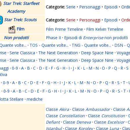
Star Trek: Starfleet
Serie
Personaggi
Episodi
Ordi
Academy
Star Trek: Scouts
Serie
Personaggi
Episodi
Ordi
Film
Film Prime Timeline
·
Film Kelvin Timeline
Non prodotti
Phase II
·
Episodi di
Enterprise
non prodotti
Quante volte...
·
TOS - Quante volte...
·
TNG - Quante volte...
·
DSN - Qu
rise
·
Serie Classica
·
The Next Generation
·
Deep Space Nine
·
Voyage
rise
·
Serie Classica
·
The Next Generation
·
Deep Space Nine
·
Voyage
naggi
·
0-9
·
A
·
B
·
C
·
D
·
E
·
F
·
G
·
H
·
I
·
J
·
K
·
L
·
M
·
N
·
O
·
P
·
Q
·
R
·
S
ativa
·
0-9
·
A
·
B
·
C
·
D
·
E
·
F
·
G
·
H
·
I
·
J
·
K
·
L
·
M
·
N
·
O
·
P
·
Q
·
R
·
S
·
T
·
i
·
0-9
·
A
·
B
·
C
·
D
·
E
·
F
·
G
·
H
·
I
·
J
·
K
·
L
·
M
·
N
·
O
·
P
·
Q
·
R
·
S
·
T
·
lotta Stellare
·
mediche
Classe
Akira
·
Classe
Ambassador
·
Classe
A
Classe
Constellation
·
Classe
Constitution
·
Defiant
·
Classe
Deneva
·
Classe
Excelsior
·
C
Istanbul
·
Classe
Korolev
·
Classe
Luna
·
Cla