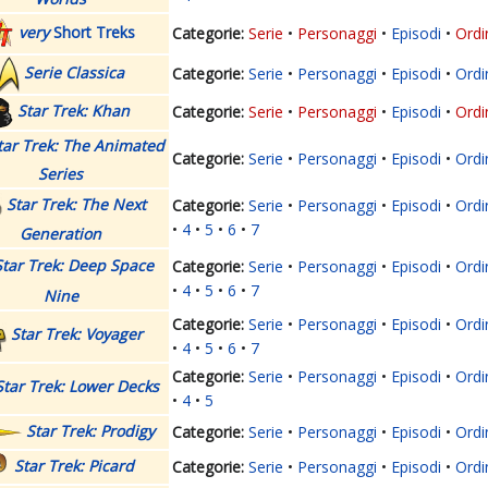
very
Short Treks
Serie
Personaggi
Episodi
Ordi
Serie Classica
Serie
Personaggi
Episodi
Ordi
Star Trek: Khan
Serie
Personaggi
Episodi
Ordi
tar Trek: The Animated
Serie
Personaggi
Episodi
Ordi
Series
Star Trek: The Next
Serie
Personaggi
Episodi
Ordi
4
5
6
7
Generation
Star Trek: Deep Space
Serie
Personaggi
Episodi
Ordi
4
5
6
7
Nine
Serie
Personaggi
Episodi
Ordi
Star Trek: Voyager
4
5
6
7
Serie
Personaggi
Episodi
Ordi
Star Trek: Lower Decks
4
5
Star Trek: Prodigy
Serie
Personaggi
Episodi
Ordi
Star Trek: Picard
Serie
Personaggi
Episodi
Ordi