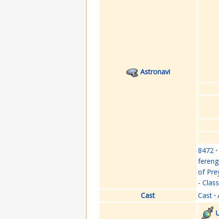
Astronavi
8472
·
fereng
of Pre
- Clas
Cast
Cast
·
U