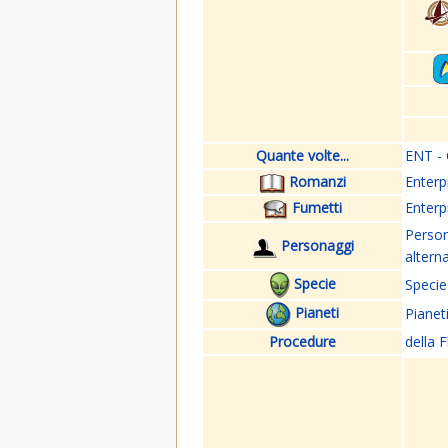
Quante volte...
ENT - 
Romanzi
Enterp
Fumetti
Enterp
Perso
Personaggi
altern
Specie
Specie
Pianeti
Pianet
Procedure
della F