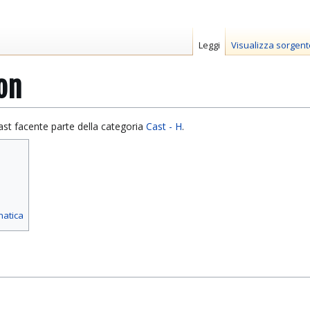
Leggi
Visualizza sorgent
on
st facente parte della categoria
Cast - H
.
matica