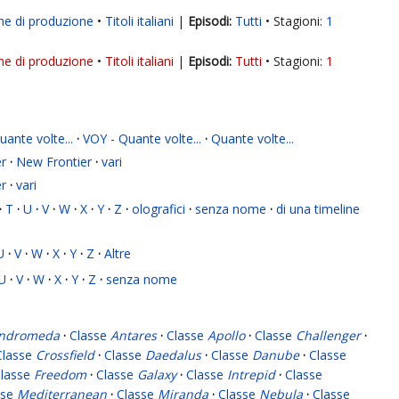
ne di produzione
Titoli italiani
|
Tutti
Stagioni:
1
ne di produzione
Titoli italiani
|
Tutti
Stagioni:
1
ante volte...
·
VOY - Quante volte...
·
Quante volte...
r
·
New Frontier
·
vari
r
·
vari
·
T
·
U
·
V
·
W
·
X
·
Y
·
Z
·
olografici
·
senza nome
·
di una timeline
U
·
V
·
W
·
X
·
Y
·
Z
·
Altre
U
·
V
·
W
·
X
·
Y
·
Z
·
senza nome
ndromeda
·
Classe
Antares
·
Classe
Apollo
·
Classe
Challenger
·
Classe
Crossfield
·
Classe
Daedalus
·
Classe
Danube
·
Classe
lasse
Freedom
·
Classe
Galaxy
·
Classe
Intrepid
·
Classe
sse
Mediterranean
·
Classe
Miranda
·
Classe
Nebula
·
Classe