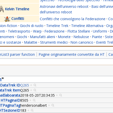
Astronavi dell'universo reboot
·
Basi dell'uni
Kelvin Timeline
dell'universo reboot
Conflitti
Conflitti che coinvolgono la Federazione
·
Con
Non-fiction
·
Giochi di ruolo
·
Timeline Trek
·
Timeline Alternativa
·
Org
nti
·
Teletrasporto
·
Warp
·
Federazione
·
Flotta Stellare
·
Uniformi
·
Di
enomeni
·
Giochi
·
Manufatti alieni
·
Monete
·
Nebulose
·
Piante
·
Siste
i e sostanze
·
Malattie
·
Strumenti medici
·
Non canonico
·
Eventi Tre
ist3 parser function
Pagine originariamente convertite da HT
Ca
n
"
DataTrek ID
Q265
+
taTrek Item
Q265
+
aElaboarata
2018-05-20T20:34:35
+
HTPaginaID
8505
+
TPaginaTag
hendersonalbert
+
HTSezioneID
183
+