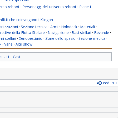
verso reboot
·
Personaggi dell'universo reboot
·
Pianeti
flitti che coinvolgono i Klingon
anizzazioni
·
Sezione tecnica
·
Armi
·
Holodeck
·
Materiali
·
rettive della Flotta Stellare
·
Navigazione
·
Basi stellari
·
Bevande
·
mi stellari
·
Xenobestiario
·
Zone dello spazio
·
Sezione medica
·
k
·
Varie
·
Altri show
st - H
Cast
Feed RDF