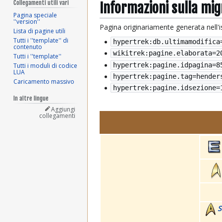
Collegamenti utili vari
Informazioni sulla mi
Pagina speciale
''version''
Pagina originariamente generata nell'
Lista di pagine utili
Tutti i ''template'' di
hypertrek:db.ultimamodifica
contenuto
wikitrek:pagine.elaborata=
2
Tutti i ''template''
hypertrek:pagine.idpagina=8
Tutti i moduli di codice
LUA
hypertrek:pagine.tag=hender
Caricamento massivo
hypertrek:pagine.idsezione=
In altre lingue
Aggiungi
collegamenti
S