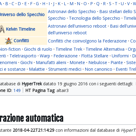
A
·
B
·
C
·
D
·
E
·
F
·
G
·
H
·
I
·
J
·
K
·
L
·
M
·
N
·
O
·
P
·
Q
·
R
·
S
·
T
·
U
·
V
·
Astronavi dello Specchio
·
Basi stellari dello
niverso dello Specchio
Specchio
·
Tecnologia dello Specchio
·
Timeli
Astronavi dell'universo reboot
·
Basi dell'uni
Kelvin Timeline
dell'universo reboot
Conflitti
Conflitti che coinvolgono la Federazione
·
Con
Non-fiction
·
Giochi di ruolo
·
Timeline Trek
·
Timeline Alternativa
·
Org
nti
·
Teletrasporto
·
Warp
·
Federazione
·
Flotta Stellare
·
Uniformi
·
Di
enomeni
·
Giochi
·
Manufatti alieni
·
Monete
·
Nebulose
·
Piante
·
Siste
i e sostanze
·
Malattie
·
Strumenti medici
·
Non canonico
·
Eventi Tre
database di 
HyperTrek
 datato 
19 giugno 2016
 con i seguenti dettagli: 
one ID
: 
149
HT Pagina Tag
: altair3
grazione automatica
istante
2018-04-22T21:14:29
con informazioni dal database di
HyperT