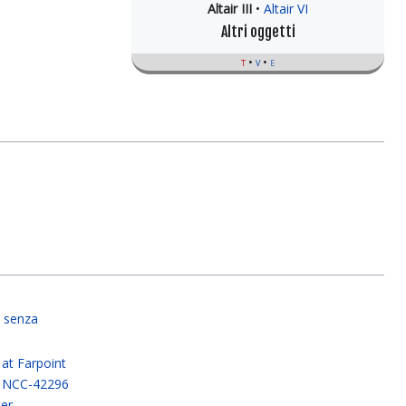
Altair III
Altair VI
Altri oggetti
t
v
e
 senza
at Farpoint
 NCC-42296
ker