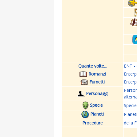
Quante volte...
ENT - 
Romanzi
Enterp
Fumetti
Enterp
Perso
Personaggi
altern
Specie
Specie
Pianeti
Pianet
Procedure
della F