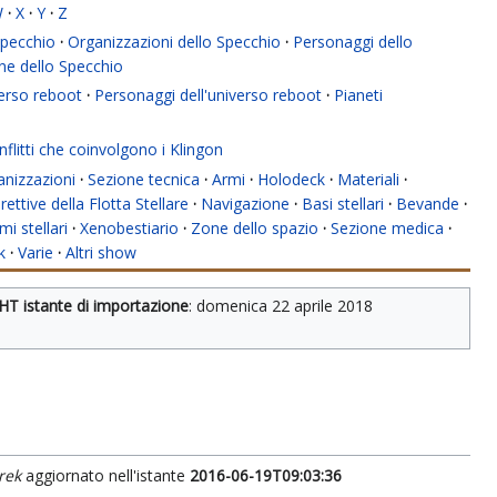
W
·
X
·
Y
·
Z
 Specchio
·
Organizzazioni dello Specchio
·
Personaggi dello
ne dello Specchio
verso reboot
·
Personaggi dell'universo reboot
·
Pianeti
flitti che coinvolgono i Klingon
anizzazioni
·
Sezione tecnica
·
Armi
·
Holodeck
·
Materiali
·
rettive della Flotta Stellare
·
Navigazione
·
Basi stellari
·
Bevande
·
mi stellari
·
Xenobestiario
·
Zone dello spazio
·
Sezione medica
·
k
·
Varie
·
Altri show
HT istante di importazione
: 
domenica 22 aprile 2018
rek
aggiornato nell'istante
2016-06-19T09:03:36