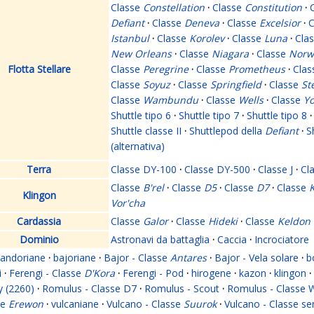
Classe
Constellation
·
Classe
Constitution
·
Defiant
·
Classe
Deneva
·
Classe
Excelsior
·
C
Istanbul
·
Classe
Korolev
·
Classe
Luna
·
Cla
New Orleans
·
Classe
Niagara
·
Classe
Norw
Flotta Stellare
Classe
Peregrine
·
Classe
Prometheus
·
Cla
Classe
Soyuz
·
Classe
Springfield
·
Classe
St
Classe
Wambundu
·
Classe
Wells
·
Classe
Yo
Shuttle tipo 6
·
Shuttle tipo 7
·
Shuttle tipo 8
·
Shuttle classe II
·
Shuttlepod della
Defiant
·
S
(alternativa)
Terra
Classe DY-100
·
Classe DY-500
·
Classe J
·
Cl
Classe
B'rel
·
Classe
D5
·
Classe
D7
·
Classe
K
Klingon
Vor'cha
Cardassia
Classe
Galor
·
Classe
Hideki
·
Classe
Keldon
Dominio
Astronavi da battaglia
·
Caccia
·
Incrociatore
andoriane
·
bajoriane
·
Bajor - Classe
Antares
·
Bajor - Vela solare
·
b
i
·
Ferengi - Classe
D'Kora
·
Ferengi - Pod
·
hirogene
·
kazon
·
klingon
·
y (2260)
·
Romulus - Classe D7
·
Romulus - Scout
·
Romulus - Classe 
se
Erewon
·
vulcaniane
·
Vulcano - Classe
Suurok
·
Vulcano - Classe s