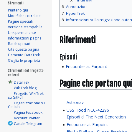
5.1
Interwiki
Strumenti
6
Annotazioni
Puntano qui
7
HyperTrek
Modifiche correlate
8
Informazioni sulla migrazione auto
Pagine speciali
Versione stampabile
Link permanente
Riferimenti
Informazioni pagina
Batch upload
Cita questa pagina
Elemento DataTrek
Episodi
Sfoglia le proprietà
Encounter at Farpoint
Strumenti del Progetto
esterni
Pagine che portano qu
DataTrek
WikiTrek blog
Progetto WikiTrek
su GitPull
Astronavi
Organizzazione su
GitHub
USS Hood NCC-42296
Pagina Facebook
Episodi di The Next Generation
Account Twitter
Canale Telegram
Encounter at Farpoint
Flotta Stellare - Classe Excelsior