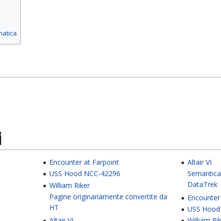
matica
i
Encounter at Farpoint
Altair VI
USS Hood NCC-42296
Semantica
DataTrek
William Riker
Pagine originariamente convertite da
Encounter 
HT
USS Hood
Altair VI
William Ri