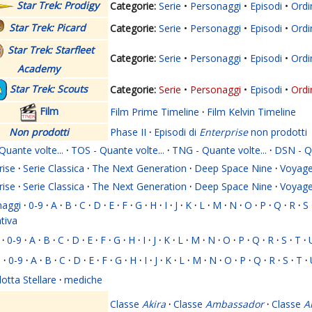
Star Trek: Prodigy
Serie
Personaggi
Episodi
Ordi
Star Trek: Picard
Serie
Personaggi
Episodi
Ordi
Star Trek: Starfleet
Serie
Personaggi
Episodi
Ordi
Academy
Star Trek: Scouts
Serie
Personaggi
Episodi
Ordi
Film
Film Prime Timeline
·
Film Kelvin Timeline
Non prodotti
Phase II
·
Episodi di
Enterprise
non prodotti
Quante volte...
·
TOS - Quante volte...
·
TNG - Quante volte...
·
DSN - Qu
rise
·
Serie Classica
·
The Next Generation
·
Deep Space Nine
·
Voyage
rise
·
Serie Classica
·
The Next Generation
·
Deep Space Nine
·
Voyage
naggi
·
0-9
·
A
·
B
·
C
·
D
·
E
·
F
·
G
·
H
·
I
·
J
·
K
·
L
·
M
·
N
·
O
·
P
·
Q
·
R
·
S
ativa
·
0-9
·
A
·
B
·
C
·
D
·
E
·
F
·
G
·
H
·
I
·
J
·
K
·
L
·
M
·
N
·
O
·
P
·
Q
·
R
·
S
·
T
·
i
·
0-9
·
A
·
B
·
C
·
D
·
E
·
F
·
G
·
H
·
I
·
J
·
K
·
L
·
M
·
N
·
O
·
P
·
Q
·
R
·
S
·
T
·
lotta Stellare
·
mediche
Classe
Akira
·
Classe
Ambassador
·
Classe
A