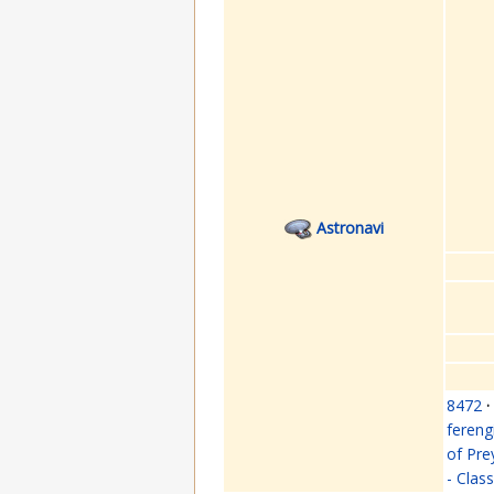
Astronavi
8472
·
fereng
of Pre
- Clas