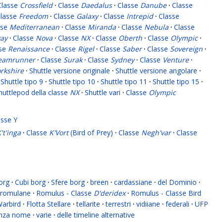
Classe
Crossfield
·
Classe
Daedalus
·
Classe
Danube
·
Classe
lasse
Freedom
·
Classe
Galaxy
·
Classe
Intrepid
·
Classe
sse
Mediterranean
·
Classe
Miranda
·
Classe
Nebula
·
Classe
ay
·
Classe
Nova
·
Classe
NX
·
Classe
Oberth
·
Classe
Olympic
·
sse
Renaissance
·
Classe
Rigel
·
Classe
Saber
·
Classe
Sovereign
·
eamrunner
·
Classe
Surak
·
Classe
Sydney
·
Classe
Venture
·
rkshire
·
Shuttle versione originale
·
Shuttle versione angolare
·
Shuttle tipo 9
·
Shuttle tipo 10
·
Shuttle tipo 11
·
Shuttle tipo 15
·
huttlepod della classe
NX
·
Shuttle vari
·
Classe
Olympic
asse Y
't'inga
·
Classe
K'Vort
(Bird of Prey)
·
Classe
Negh'var
·
Classe
org
·
Cubi borg
·
Sfere borg
·
breen
·
cardassiane
·
del Dominio
·
romulane
·
Romulus - Classe
D'deridex
·
Romulus - Classe Bird
Warbird
·
Flotta Stellare
·
tellarite
·
terrestri
·
vidiiane
·
federali
·
UFP
enza nome
·
varie
·
delle timeline alternative