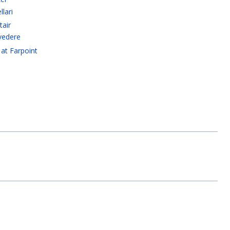
llari
tair
ivedere
at Farpoint