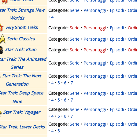
tar Trek: Strange New
Serie
Personaggi
Episodi
Ordi
4
Worlds
very
Short Treks
Serie
Personaggi
Episodi
Ordi
Serie Classica
Serie
Personaggi
Episodi
Ordi
Star Trek: Khan
Serie
Personaggi
Episodi
Ordi
tar Trek: The Animated
Serie
Personaggi
Episodi
Ordi
Series
Star Trek: The Next
Serie
Personaggi
Episodi
Ordi
4
5
6
7
Generation
Star Trek: Deep Space
Serie
Personaggi
Episodi
Ordi
4
5
6
7
Nine
Serie
Personaggi
Episodi
Ordi
Star Trek: Voyager
4
5
6
7
Serie
Personaggi
Episodi
Ordi
Star Trek: Lower Decks
4
5