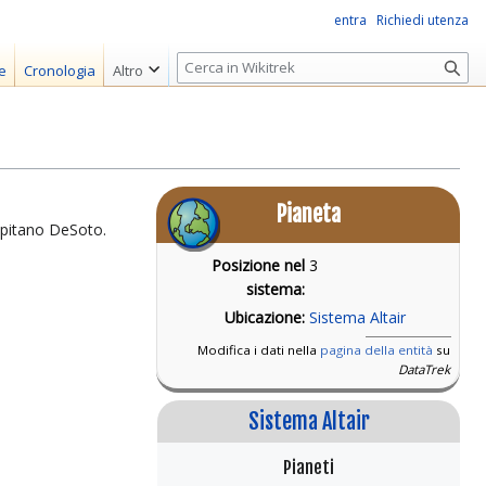
entra
Richiedi utenza
R
e
Cronologia
Altro
i
c
e
r
c
Pianeta
a
Capitano DeSoto.
Posizione nel
3
sistema:
Ubicazione:
Sistema Altair
Modifica i dati nella
pagina della entità
su
DataTrek
Sistema Altair
Pianeti