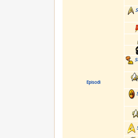
S
S
Episodi