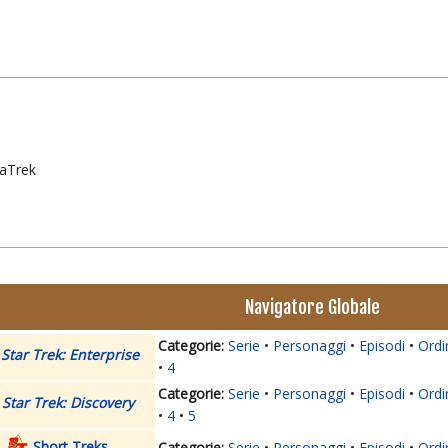
)
taTrek
Navigatore Globale
Serie
Personaggi
Episodi
Ordi
Star Trek: Enterprise
4
Serie
Personaggi
Episodi
Ordi
Star Trek: Discovery
4
5
Short Treks
Serie
Personaggi
Episodi
Ordi