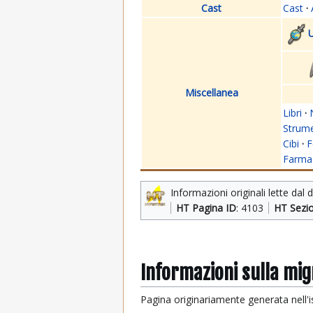
Cast
Cast
·
U
Miscellanea
Libri
·
Strume
Cibi
·
F
Farmac
Informazioni originali lette dal 
HT Pagina ID
: 4103
HT Sezi
Informazioni sulla mi
Pagina originariamente generata nell'