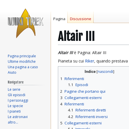
Pagina
Discussione
Altair III
Vai
Vai
Altair III
è Pagina: Altair III
Pagina principale
alla
alla
Pianeta su cui
Riker
, quando prestava 
Ultime modifiche
navigazione
ricerca
Una pagina a caso
Indice
Aiuto
1
Riferimenti
Navigatore
1.1
Episodi
Le serie
2
Pagine che portano qui
Gli episodi
3
Collegamenti esterni
I personaggi
4
Riferimenti
Le specie
4.1
Riferimenti diretti
I pianeti
4.2
Riferimenti inversi
Le astronavi
altro…
5
Collegamenti esterni