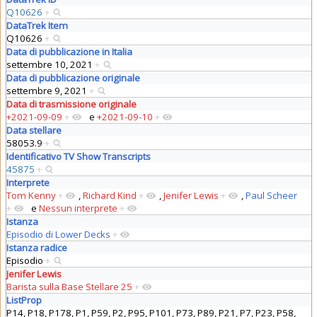
Q10626
+
DataTrek Item
Q10626
+
Data di pubblicazione in Italia
settembre 10, 2021
+
Data di pubblicazione originale
settembre 9, 2021
+
Data di trasmissione originale
+2021-09-09
+
e
+2021-09-10
+
Data stellare
58053.9
+
Identificativo TV Show Transcripts
45875
+
Interprete
Tom Kenny
+
,
Richard Kind
+
,
Jenifer Lewis
+
,
Paul Scheer
+
e
Nessun interprete
+
Istanza
Episodio di Lower Decks
+
Istanza radice
Episodio
+
Jenifer Lewis
Barista sulla Base Stellare 25
+
ListProp
P14, P18, P178, P1, P59, P2, P95, P101, P73, P89, P21, P7, P23, P58,