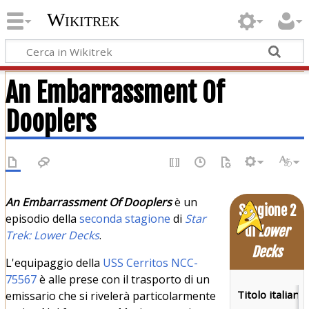
Wikitrek
An Embarrassment Of
Dooplers
An Embarrassment Of Dooplers
è un
Stagione 2
episodio della
seconda stagione
di
Star
di
Lower
Trek: Lower Decks
.
Decks
L'equipaggio della
USS Cerritos NCC-
75567
è alle prese con il trasporto di un
Titolo italiano:
emissario che si rivelerà particolarmente