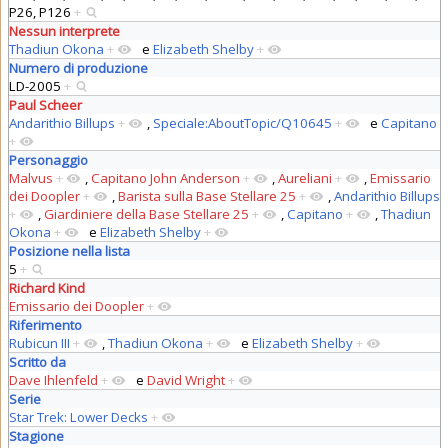
P26, P126
+
Nessun interprete
Thadiun Okona
+
e
Elizabeth Shelby
+
Numero di produzione
LD-2005
+
Paul Scheer
Andarithio Billups
+
,
Speciale:AboutTopic/Q10645
+
e
Capitano
+
Personaggio
Malvus
+
,
Capitano John Anderson
+
,
Aureliani
+
,
Emissario
dei Doopler
+
,
Barista sulla Base Stellare 25
+
,
Andarithio Billups
+
,
Giardiniere della Base Stellare 25
+
,
Capitano
+
,
Thadiun
Okona
+
e
Elizabeth Shelby
+
Posizione nella lista
5
+
Richard Kind
Emissario dei Doopler
+
Riferimento
Rubicun III
+
,
Thadiun Okona
+
e
Elizabeth Shelby
+
Scritto da
Dave Ihlenfeld
+
e
David Wright
+
Serie
Star Trek: Lower Decks
+
Stagione