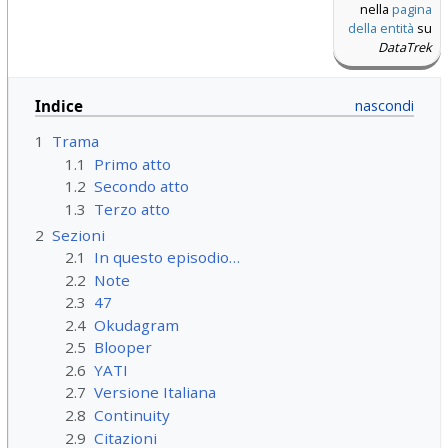
nella
pagina
della entità
su
DataTrek
Indice
1
Trama
1.1
Primo atto
1.2
Secondo atto
1.3
Terzo atto
2
Sezioni
2.1
In questo episodio…
2.2
Note
2.3
47
2.4
Okudagram
2.5
Blooper
2.6
YATI
2.7
Versione Italiana
2.8
Continuity
2.9
Citazioni