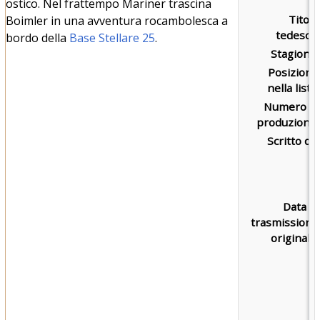
ostico. Nel frattempo Mariner trascina
Titolo
Boimler in una avventura rocambolesca a
tedesco:
bordo della
Base Stellare 25
.
Stagione:
Posizione
nella lista:
Numero di
produzione:
Scritto da:
Data di
trasmissione
originale: