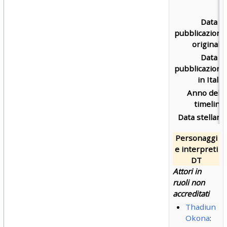
Data di
pubblicazione
originale:
Data di
pubblicazione
in Italia:
Anno della
timeline:
Data stellare:
Personaggi
e interpreti
DT
Attori in
ruoli non
accreditati
Thadiun
Okona
: