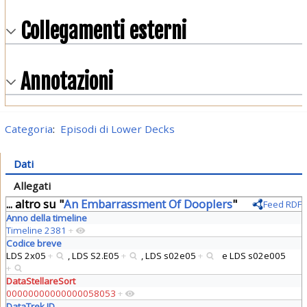
Collegamenti esterni
Annotazioni
Categoria
:
Episodi di Lower Decks
Dati
Allegati
... altro su "
An Embarrassment Of Dooplers
"
Feed RDF
Anno della timeline
Timeline 2381
+
Codice breve
LDS 2x05
+
,
LDS S2.E05
+
,
LDS s02e05
+
e
LDS s02e005
+
DataStellareSort
00000000000000058053
+
DataTrek ID