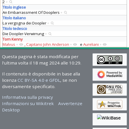
2
+
Titolo inglese
An Embarrassment Of Dooplers
+
Titolo italiano
La vergogna dei Doopler
+
Titolo tedesco
Die Doopler-Verwirrung
+
Tom Kenny
Malvus
+
,
Capitano John Anderson
+
e
Aureliani
+
Questa pagina è stata modificata per
l'ultima volta il 18 mag 2024 alle 10:29.
Il contenuto è disponibile in base alla
licenza
CC BY-SA 4.0 e GFDL
, se non
diversamente specificato.
Informativa sulla privacy
Informazioni su Wikitrek
Avvertenze
Desktop