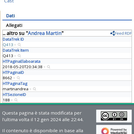
Cast
Dati
Allegati
... altro su "
Andrea Martin
"
Feed RDF
DataTrek ID
Q413
+
DataTrek Item
Q413
+
HTPaginaElaboarata
2018-05-20T20:34:38
+
HTPaginaID
8662
+
HTPaginaTag
martinandrea
+
HTSezioneID
188
+
Questa pagina è stata modificata per
l'ultima volta il 12 gen 2024 alle 22:44.
Il contenuto è disponibile in base alla