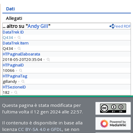
Dati
Allegati
... altro su "
Andy Gill
"
Feed RDF
DataTrek ID
Q434
+
DataTrek Item
Q434
+
HTPaginaElaboarata
2018-05-20T20:35:04
+
HTPaginaID
10066
+
HTPaginaTag
gillandy
+
HTSezioneID
182
+
Questa pagina è stata modificata per
l'ultima volta il 12 gen 2024 alle 22:57.
Il contenuto è disponibile in base alla
licenza
CC BY-SA 4.0 e GFDL
, se non