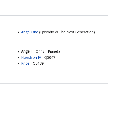
Angel One
(Episodio di The Next Generation)
Angel I
- Q443 - Pianeta
i
Klaestron IV
- Q5047
Krios
- Q5139