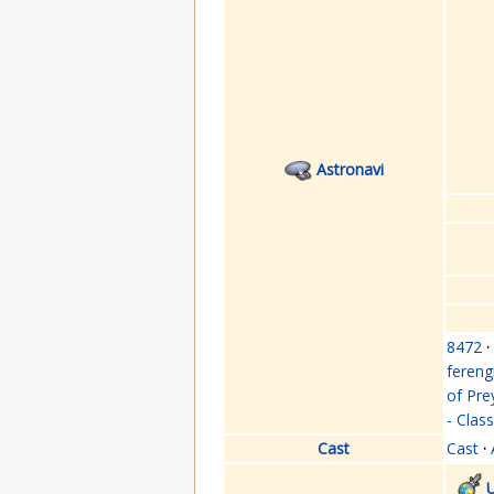
Astronavi
8472
·
fereng
of Pre
- Clas
Cast
Cast
·
U