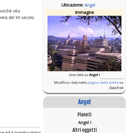
Ubicazione:
Angel
nonché vita
Immagine
età del XX secolo.
Una città su
Angel I
Modifica i dati nella
pagina della entità
su
DataTrek
Angel
Pianeti
Angel I
Altri oggetti
ne ed il pianeta prima