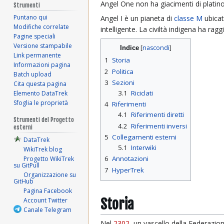
Angel One non ha giacimenti di platino
Strumenti
Puntano qui
Angel I è un pianeta di
classe M
ubicat
Modifiche correlate
intelligente. La civiltà indigena ha ra
Pagine speciali
Versione stampabile
Indice
Link permanente
1
Storia
Informazioni pagina
2
Politica
Batch upload
3
Sezioni
Cita questa pagina
3.1
Riciclati
Elemento DataTrek
Sfoglia le proprietà
4
Riferimenti
4.1
Riferimenti diretti
Strumenti del Progetto
4.2
Riferimenti inversi
esterni
5
Collegamenti esterni
DataTrek
5.1
Interwiki
WikiTrek blog
6
Annotazioni
Progetto WikiTrek
su GitPull
7
HyperTrek
Organizzazione su
GitHub
Pagina Facebook
Storia
Account Twitter
Canale Telegram
Nel
2302
, un vascello della Federazion