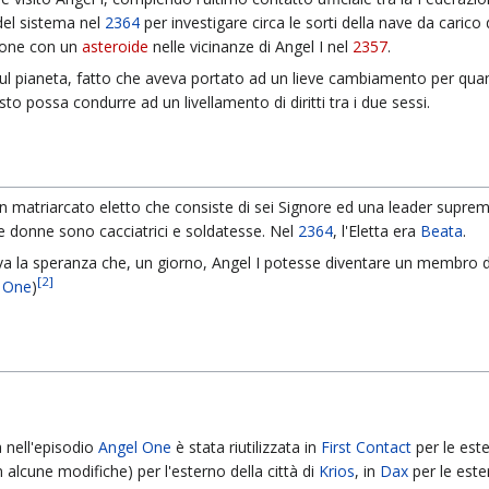
del sistema nel
2364
per investigare circa le sorti della nave da carico
isione con un
asteroide
nelle vicinanze di Angel I nel
2357
.
ul pianeta, fatto che aveva portato ad un lieve cambiamento per quant
to possa condurre ad un livellamento di diritti tra i due sessi.
un matriarcato eletto che consiste di sei Signore ed una leader suprema
 Le donne sono cacciatrici e soldatesse. Nel
2364
, l'Eletta era
Beata
.
riva la speranza che, un giorno, Angel I potesse diventare un membro d
[
2
]
 One
)
a nell'episodio
Angel One
è stata riutilizzata in
First Contact
per le este
 alcune modifiche) per l'esterno della città di
Krios
, in
Dax
per le este