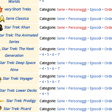
4
Worlds
very
Short Treks
Serie
Personaggi
Episodi
Ordi
Serie Classica
Serie
Personaggi
Episodi
Ordi
Star Trek: Khan
Serie
Personaggi
Episodi
Ordi
tar Trek: The Animated
Serie
Personaggi
Episodi
Ordi
Series
Star Trek: The Next
Serie
Personaggi
Episodi
Ordi
4
5
6
7
Generation
Star Trek: Deep Space
Serie
Personaggi
Episodi
Ordi
4
5
6
7
Nine
Serie
Personaggi
Episodi
Ordi
Star Trek: Voyager
4
5
6
7
Serie
Personaggi
Episodi
Ordi
Star Trek: Lower Decks
4
5
Star Trek: Prodigy
Serie
Personaggi
Episodi
Ordi
Star Trek: Picard
Serie
Personaggi
Episodi
Ordi