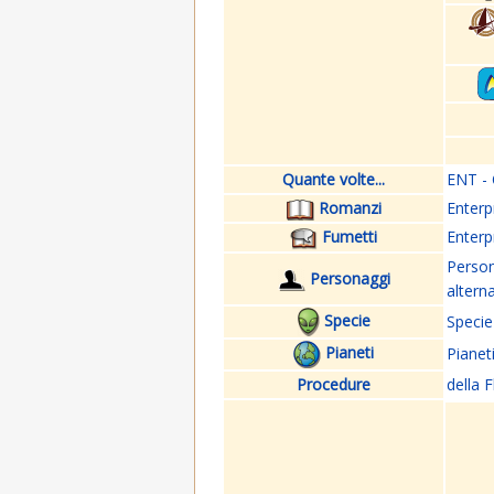
Quante volte...
ENT - 
Romanzi
Enterp
Fumetti
Enterp
Perso
Personaggi
altern
Specie
Specie
Pianeti
Pianet
Procedure
della F