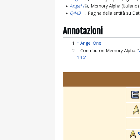
Angel I
, Memory Alpha (italiano)
Q443
, Pagina della entità su Da
Annotazioni
↑
Angel One
↑
Contributori Memory Alpha. “
14
S