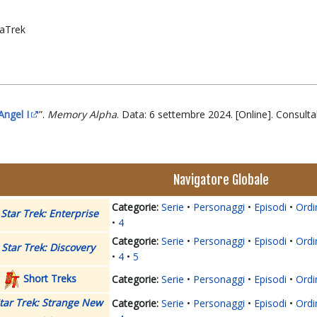
taTrek
Angel I
”.
Memory Alpha
. Data:
6 settembre 2024
. [Online]. Consulta
Navigatore Globale
Serie
Personaggi
Episodi
Ordi
Star Trek: Enterprise
4
Serie
Personaggi
Episodi
Ordi
Star Trek: Discovery
4
5
Short Treks
Serie
Personaggi
Episodi
Ordi
tar Trek: Strange New
Serie
Personaggi
Episodi
Ordi