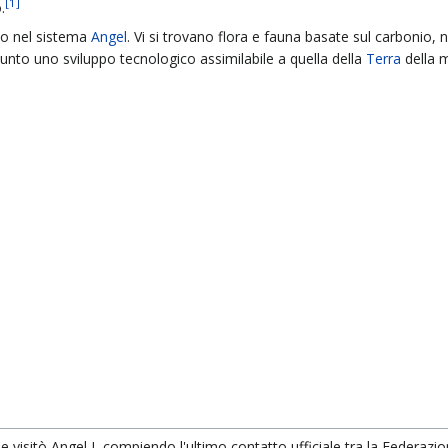
[
1
]
.
o nel sistema
Angel
. Vi si trovano flora e fauna basate sul carbonio, 
ggiunto uno sviluppo tecnologico assimilabile a quella della
Terra
della m
e visitò Angel I, compiendo l'ultimo contatto ufficiale tra la Federazio