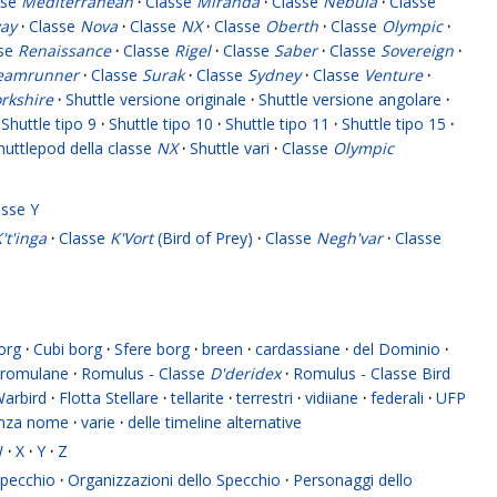
sse
Mediterranean
·
Classe
Miranda
·
Classe
Nebula
·
Classe
ay
·
Classe
Nova
·
Classe
NX
·
Classe
Oberth
·
Classe
Olympic
·
sse
Renaissance
·
Classe
Rigel
·
Classe
Saber
·
Classe
Sovereign
·
eamrunner
·
Classe
Surak
·
Classe
Sydney
·
Classe
Venture
·
rkshire
·
Shuttle versione originale
·
Shuttle versione angolare
·
Shuttle tipo 9
·
Shuttle tipo 10
·
Shuttle tipo 11
·
Shuttle tipo 15
·
huttlepod della classe
NX
·
Shuttle vari
·
Classe
Olympic
asse Y
't'inga
·
Classe
K'Vort
(Bird of Prey)
·
Classe
Negh'var
·
Classe
org
·
Cubi borg
·
Sfere borg
·
breen
·
cardassiane
·
del Dominio
·
romulane
·
Romulus - Classe
D'deridex
·
Romulus - Classe Bird
Warbird
·
Flotta Stellare
·
tellarite
·
terrestri
·
vidiiane
·
federali
·
UFP
enza nome
·
varie
·
delle timeline alternative
W
·
X
·
Y
·
Z
 Specchio
·
Organizzazioni dello Specchio
·
Personaggi dello