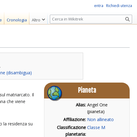
entra
Richiedi utenza
R
e
Cronologia
Altro
i
c
e
r
c
a
.
ne (disambigua)
Pianeta
l matriarcato. Il
nna che viene
Alias:
Angel One
(pianeta)
Affiliazione:
Non allineato
 la residenza su
Classificazione
Classe M
planetaria: