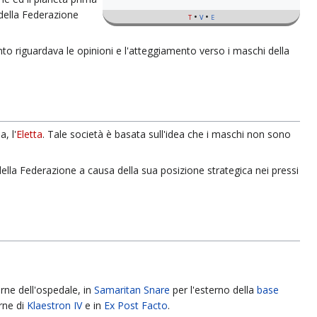
 della Federazione
t
v
e
o riguardava le opinioni e l'atteggiamento verso i maschi della
, l'
Eletta
. Tale società è basata sull'idea che i maschi non sono
ella Federazione a causa della sua posizione strategica nei pressi
rne dell'ospedale, in
Samaritan Snare
per l'esterno della
base
rne di
Klaestron IV
e in
Ex Post Facto
.