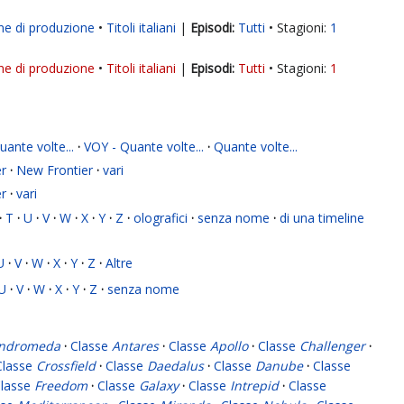
ne di produzione
Titoli italiani
|
Tutti
Stagioni:
1
ne di produzione
Titoli italiani
|
Tutti
Stagioni:
1
ante volte...
·
VOY - Quante volte...
·
Quante volte...
r
·
New Frontier
·
vari
r
·
vari
·
T
·
U
·
V
·
W
·
X
·
Y
·
Z
·
olografici
·
senza nome
·
di una timeline
U
·
V
·
W
·
X
·
Y
·
Z
·
Altre
U
·
V
·
W
·
X
·
Y
·
Z
·
senza nome
ndromeda
·
Classe
Antares
·
Classe
Apollo
·
Classe
Challenger
·
Classe
Crossfield
·
Classe
Daedalus
·
Classe
Danube
·
Classe
lasse
Freedom
·
Classe
Galaxy
·
Classe
Intrepid
·
Classe