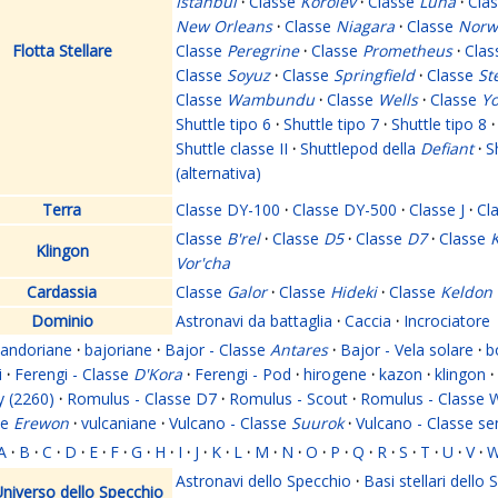
Istanbul
·
Classe
Korolev
·
Classe
Luna
·
Cla
New Orleans
·
Classe
Niagara
·
Classe
Norw
Flotta Stellare
Classe
Peregrine
·
Classe
Prometheus
·
Cla
Classe
Soyuz
·
Classe
Springfield
·
Classe
St
Classe
Wambundu
·
Classe
Wells
·
Classe
Yo
Shuttle tipo 6
·
Shuttle tipo 7
·
Shuttle tipo 8
·
Shuttle classe II
·
Shuttlepod della
Defiant
·
S
(alternativa)
Terra
Classe DY-100
·
Classe DY-500
·
Classe J
·
Cl
Classe
B'rel
·
Classe
D5
·
Classe
D7
·
Classe
K
Klingon
Vor'cha
Cardassia
Classe
Galor
·
Classe
Hideki
·
Classe
Keldon
Dominio
Astronavi da battaglia
·
Caccia
·
Incrociatore
andoriane
·
bajoriane
·
Bajor - Classe
Antares
·
Bajor - Vela solare
·
b
i
·
Ferengi - Classe
D'Kora
·
Ferengi - Pod
·
hirogene
·
kazon
·
klingon
·
y (2260)
·
Romulus - Classe D7
·
Romulus - Scout
·
Romulus - Classe 
se
Erewon
·
vulcaniane
·
Vulcano - Classe
Suurok
·
Vulcano - Classe s
A
·
B
·
C
·
D
·
E
·
F
·
G
·
H
·
I
·
J
·
K
·
L
·
M
·
N
·
O
·
P
·
Q
·
R
·
S
·
T
·
U
·
V
·
Astronavi dello Specchio
·
Basi stellari dello
niverso dello Specchio