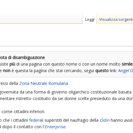
Leggi
Visualizza sorgent
ota di disambiguazione
siste
più
di una pagina con questo nome o con un nome molto
simile
Se
non
è questa la pagina che stai cercando, segui
questo
link:
Angel O
ressi della
Zona Neutrale Romulana
.
vernata da una forma di governo oligarchico costituzionale basata su
ntare ristretto costituito da sei donne scelte presieduto da una do
 come cittadini inferiori.
che i cittadini
federali
superstiti del naufragio della
Odin
hanno avuto
 dopo il contatto con l'
Enterprise
.