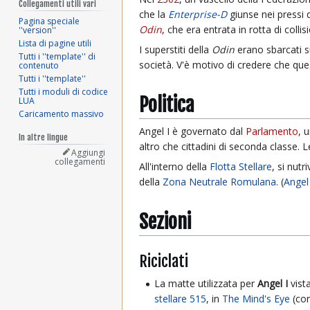
Collegamenti utili vari
che la
Enterprise-D
giunse nei pressi 
Pagina speciale
Odin
, che era entrata in rotta di coll
''version''
Lista di pagine utili
I superstiti della
Odin
erano sbarcati s
Tutti i ''template'' di
società. V'è motivo di credere che ques
contenuto
Tutti i ''template''
Tutti i moduli di codice
Politica
LUA
Caricamento massivo
Angel I è governato dal
Parlamento
, 
In altre lingue
altro che cittadini di seconda classe.
Aggiungi
collegamenti
All'interno della
Flotta Stellare
, si nut
della
Zona Neutrale Romulana
. (
Angel
Sezioni
Riciclati
La matte utilizzata per
Angel I
vist
stellare 515
, in
The Mind's Eye
(con