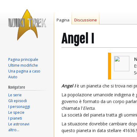
Pagina
Discussione
Angel I
Vai
Vai
N
Pagina principale
alla
alla
Ultime modifiche
E
navigazione
ricerca
Una pagina a caso
Aiuto
Angel I
è un pianeta che si trova nei p
Navigatore
La popolazione umanoide indigena è go
Le serie
Gli episodi
governo è formato da un corpo parlame
I personaggi
chiamata l'
Eletta
.
Le specie
La società del pianeta tratta gli uomini
I pianeti
La situazione dovrebbe cambiare dopo 
Le astronavi
altro…
questo pianeta in data stellare 41636.9