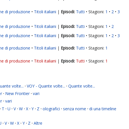
ne di produzione
Titoli italiani
|
Tutti
Stagioni:
1
2
3
ne di produzione
Titoli italiani
|
Tutti
Stagioni:
1
2
ne di produzione
Titoli italiani
|
Tutti
Stagioni:
1
2
3
ne di produzione
Titoli italiani
|
Tutti
Stagioni:
1
ne di produzione
Titoli italiani
|
Tutti
Stagioni:
1
ante volte...
·
VOY - Quante volte...
·
Quante volte...
r
·
New Frontier
·
vari
r
·
vari
·
T
·
U
·
V
·
W
·
X
·
Y
·
Z
·
olografici
·
senza nome
·
di una timeline
U
·
V
·
W
·
X
·
Y
·
Z
·
Altre