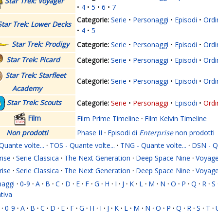
Star Trek: Voyager
4
5
6
7
Serie
Personaggi
Episodi
Ordi
Star Trek: Lower Decks
4
5
Star Trek: Prodigy
Serie
Personaggi
Episodi
Ordi
Star Trek: Picard
Serie
Personaggi
Episodi
Ordi
Star Trek: Starfleet
Serie
Personaggi
Episodi
Ordi
Academy
Star Trek: Scouts
Serie
Personaggi
Episodi
Ordi
Film
Film Prime Timeline
·
Film Kelvin Timeline
Non prodotti
Phase II
·
Episodi di
Enterprise
non prodotti
Quante volte...
·
TOS - Quante volte...
·
TNG - Quante volte...
·
DSN - Qu
rise
·
Serie Classica
·
The Next Generation
·
Deep Space Nine
·
Voyage
rise
·
Serie Classica
·
The Next Generation
·
Deep Space Nine
·
Voyage
naggi
·
0-9
·
A
·
B
·
C
·
D
·
E
·
F
·
G
·
H
·
I
·
J
·
K
·
L
·
M
·
N
·
O
·
P
·
Q
·
R
·
S
ativa
·
0-9
·
A
·
B
·
C
·
D
·
E
·
F
·
G
·
H
·
I
·
J
·
K
·
L
·
M
·
N
·
O
·
P
·
Q
·
R
·
S
·
T
·