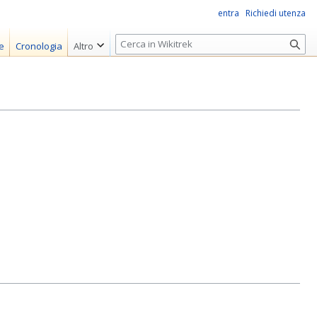
entra
Richiedi utenza
R
e
Cronologia
Altro
i
c
e
r
c
a