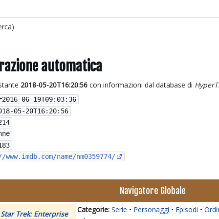
erca)
grazione automatica
istante
2018-05-20T16:20:56
con informazioni dal database di
HyperT
=
2016-06-19T09:03:36
018-05-20T16:20:56
214
nne
183
//www.imdb.com/name/nm0359774/
Navigatore Globale
Serie
Personaggi
Episodi
Ordi
Star Trek: Enterprise