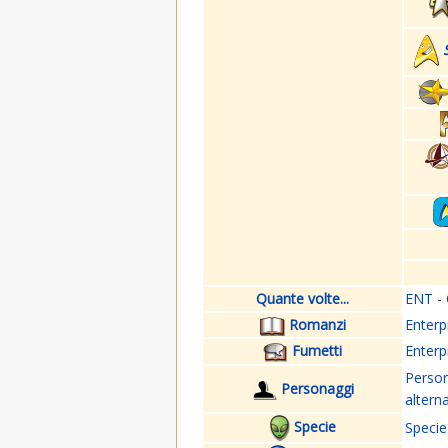
Quante volte...
ENT - 
Romanzi
Enterp
Fumetti
Enterp
Perso
Personaggi
altern
Specie
Specie