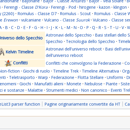
andoriane
·
bajoriane
·
Bajor - Classe
Antares
·
Bajor - Vela solare
·
b
i
·
Ferengi - Classe
D'Kora
·
Ferengi - Pod
·
hirogene
·
kazon
·
klingon
·
y (2260)
·
Romulus - Classe D7
·
Romulus - Scout
·
Romulus - Classe 
se
Erewon
·
vulcaniane
·
Vulcano - Classe
Suurok
·
Vulcano - Classe s
A
·
B
·
C
·
D
·
E
·
F
·
G
·
H
·
I
·
J
·
K
·
L
·
M
·
N
·
O
·
P
·
Q
·
R
·
S
·
T
·
U
·
V
·
Astronavi dello Specchio
·
Basi stellari dello
niverso dello Specchio
Specchio
·
Tecnologia dello Specchio
·
Timeli
Astronavi dell'universo reboot
·
Basi dell'uni
Kelvin Timeline
dell'universo reboot
Conflitti
Conflitti che coinvolgono la Federazione
·
Con
Non-fiction
·
Giochi di ruolo
·
Timeline Trek
·
Timeline Alternativa
·
Org
nti
·
Teletrasporto
·
Warp
·
Federazione
·
Flotta Stellare
·
Uniformi
·
Di
enomeni
·
Giochi
·
Manufatti alieni
·
Monete
·
Nebulose
·
Piante
·
Siste
i e sostanze
·
Malattie
·
Strumenti medici
·
Non canonico
·
Eventi Tre
ist3 parser function
Pagine originariamente convertite da HT
Ca