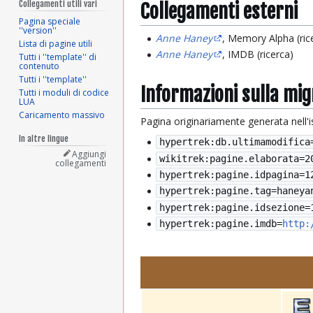
Collegamenti utili vari
Collegamenti esterni
Pagina speciale
''version''
Anne Haney
, Memory Alpha (ric
Lista di pagine utili
Anne Haney
, IMDB (ricerca)
Tutti i ''template'' di
contenuto
Tutti i ''template''
Informazioni sulla mi
Tutti i moduli di codice
LUA
Caricamento massivo
Pagina originariamente generata nell'
In altre lingue
hypertrek:db.ultimamodifica
Aggiungi
wikitrek:pagine.elaborata=
2
collegamenti
hypertrek:pagine.idpagina=1
hypertrek:pagine.tag=haneya
hypertrek:pagine.idsezione=
hypertrek:pagine.imdb=
http: