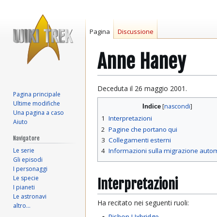
Pagina
Discussione
Anne Haney
Vai
Vai
Deceduta il 26 maggio 2001.
Pagina principale
alla
alla
Ultime modifiche
Indice
navigazione
ricerca
Una pagina a caso
1
Interpretazioni
Aiuto
2
Pagine che portano qui
Navigatore
3
Collegamenti esterni
Le serie
4
Informazioni sulla migrazione auto
Gli episodi
I personaggi
Le specie
Interpretazioni
I pianeti
Le astronavi
Ha recitato nei seguenti ruoli:
altro…
Rishon Uxbridge