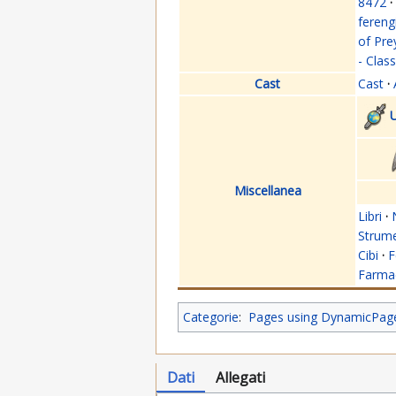
8472
·
fereng
of Pre
- Clas
Cast
Cast
·
U
Miscellanea
Libri
·
Strume
Cibi
·
F
Farmac
Categorie
:
Pages using DynamicPageL
Dati
Allegati