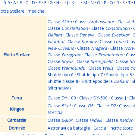
i
·
0-9
·
A
·
B
·
C
·
D
·
E
·
F
·
G
·
H
·
I
·
J
·
K
·
L
·
M
·
N
·
O
·
P
·
Q
·
R
·
S
·
T
·
lotta Stellare
·
mediche
Classe
Akira
·
Classe
Ambassador
·
Classe
A
Classe
Constellation
·
Classe
Constitution
·
Defiant
·
Classe
Deneva
·
Classe
Excelsior
·
C
Istanbul
·
Classe
Korolev
·
Classe
Luna
·
Cla
New Orleans
·
Classe
Niagara
·
Classe
Norw
Flotta Stellare
Classe
Peregrine
·
Classe
Prometheus
·
Cla
Classe
Soyuz
·
Classe
Springfield
·
Classe
St
Classe
Wambundu
·
Classe
Wells
·
Classe
Yo
Shuttle tipo 6
·
Shuttle tipo 7
·
Shuttle tipo 8
·
Shuttle classe II
·
Shuttlepod della
Defiant
·
S
(alternativa)
Terra
Classe DY-100
·
Classe DY-500
·
Classe J
·
Cl
Classe
B'rel
·
Classe
D5
·
Classe
D7
·
Classe
K
Klingon
Vor'cha
Cardassia
Classe
Galor
·
Classe
Hideki
·
Classe
Keldon
Dominio
Astronavi da battaglia
·
Caccia
·
Incrociatore