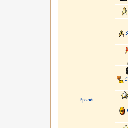
S
S
Episodi