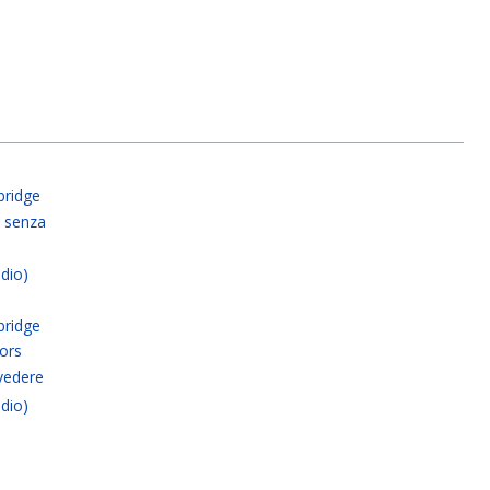
a
bridge
 senza
dio)
a
bridge
vors
ivedere
dio)