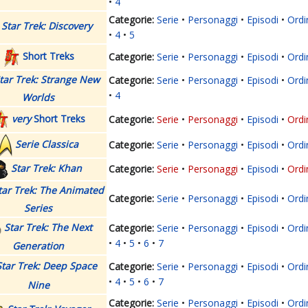
4
Serie
Personaggi
Episodi
Ordi
Star Trek: Discovery
4
5
Short Treks
Serie
Personaggi
Episodi
Ordi
tar Trek: Strange New
Serie
Personaggi
Episodi
Ordi
4
Worlds
very
Short Treks
Serie
Personaggi
Episodi
Ordi
Serie Classica
Serie
Personaggi
Episodi
Ordi
Star Trek: Khan
Serie
Personaggi
Episodi
Ordi
tar Trek: The Animated
Serie
Personaggi
Episodi
Ordi
Series
Star Trek: The Next
Serie
Personaggi
Episodi
Ordi
4
5
6
7
Generation
Star Trek: Deep Space
Serie
Personaggi
Episodi
Ordi
4
5
6
7
Nine
Serie
Personaggi
Episodi
Ordi