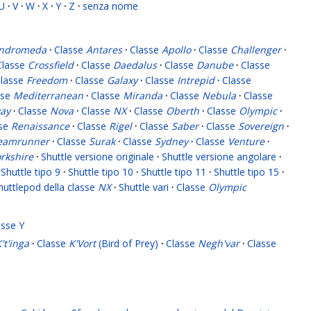
U
·
V
·
W
·
X
·
Y
·
Z
·
senza nome
ndromeda
·
Classe
Antares
·
Classe
Apollo
·
Classe
Challenger
·
Classe
Crossfield
·
Classe
Daedalus
·
Classe
Danube
·
Classe
lasse
Freedom
·
Classe
Galaxy
·
Classe
Intrepid
·
Classe
sse
Mediterranean
·
Classe
Miranda
·
Classe
Nebula
·
Classe
ay
·
Classe
Nova
·
Classe
NX
·
Classe
Oberth
·
Classe
Olympic
·
sse
Renaissance
·
Classe
Rigel
·
Classe
Saber
·
Classe
Sovereign
·
eamrunner
·
Classe
Surak
·
Classe
Sydney
·
Classe
Venture
·
rkshire
·
Shuttle versione originale
·
Shuttle versione angolare
·
Shuttle tipo 9
·
Shuttle tipo 10
·
Shuttle tipo 11
·
Shuttle tipo 15
·
huttlepod della classe
NX
·
Shuttle vari
·
Classe
Olympic
asse Y
't'inga
·
Classe
K'Vort
(Bird of Prey)
·
Classe
Negh'var
·
Classe