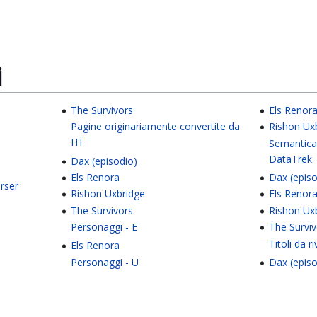
i
The Survivors
Els Renor
Pagine originariamente convertite da
Rishon Ux
HT
Semantica
DataTrek
Dax (episodio)
Els Renora
Dax (episo
rser
Rishon Uxbridge
Els Renor
The Survivors
Rishon Ux
Personaggi - E
The Survi
Titoli da r
Els Renora
Personaggi - U
Dax (episo