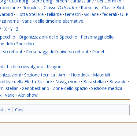
org
·
Cubi borg
·
Sfere borg
·
breen
·
cardassiane
·
del Dominio
·
romulane
·
Romulus - Classe
D'deridex
·
Romulus - Classe Bird
Warbird
·
Flotta Stellare
·
tellarite
·
terrestri
·
vidiiane
·
federali
·
UFP
enza nome
·
varie
·
delle timeline alternative
W
·
X
·
Y
·
Z
 Specchio
·
Organizzazioni dello Specchio
·
Personaggi dello
ne dello Specchio
verso reboot
·
Personaggi dell'universo reboot
·
Pianeti
flitti che coinvolgono i Klingon
anizzazioni
·
Sezione tecnica
·
Armi
·
Holodeck
·
Materiali
·
rettive della Flotta Stellare
·
Navigazione
·
Basi stellari
·
Bevande
·
mi stellari
·
Xenobestiario
·
Zone dello spazio
·
Sezione medica
·
k
·
Varie
·
Altri show
st - H
Cast