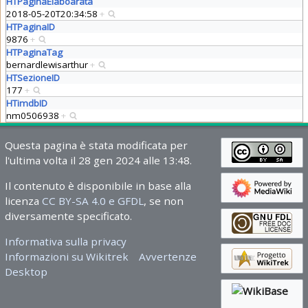
HTPaginaElaboarata
2018-05-20T20:34:58
+
HTPaginaID
9876
+
HTPaginaTag
bernardlewisarthur
+
HTSezioneID
177
+
HTimdbID
nm0506938
+
Questa pagina è stata modificata per
l'ultima volta il 28 gen 2024 alle 13:48.
Il contenuto è disponibile in base alla
licenza
CC BY-SA 4.0 e GFDL
, se non
diversamente specificato.
Informativa sulla privacy
Informazioni su Wikitrek
Avvertenze
Desktop