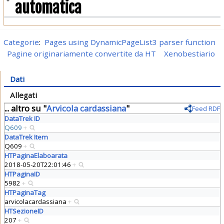
automatica
Categorie
:
Pages using DynamicPageList3 parser function
Pagine originariamente convertite da HT
Xenobestiario
Dati
Allegati
... altro su "
Arvicola cardassiana
"
Feed RDF
DataTrek ID
Q609
+
DataTrek Item
Q609
+
HTPaginaElaboarata
2018-05-20T22:01:46
+
HTPaginaID
5982
+
HTPaginaTag
arvicolacardassiana
+
HTSezioneID
207
+