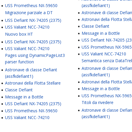
USS Prometheus NX-59650
(assfkdefiant1)
Migrazione parziale a DT
Astronave di classe Defia
Astronavi della Flotta Stel
USS Defiant NX-74205 (2375)
Classe Defiant
USS Valiant NCC-74210
Message in a Bottle
Nuovo box HT
USS Defiant NX-74205 (23
USS Defiant NX-74205 (2375)
USS Prometheus NX-5965
USS Valiant NCC-74210
USS Valiant NCC-74210
Pages using DynamicPageList3
Semantica senza DataTre
parser function
Astronave di classe Defian
Astronave di classe Defiant
(assfkdefiant1)
(assfkdefiant1)
Astronavi della Flotta Stel
Astronavi della Flotta Stellare
Message in a Bottle
Classe Defiant
USS Prometheus NX-5965
Message in a Bottle
Titoli da rivedere
USS Defiant NX-74205 (2375)
Astronave di classe Defian
USS Prometheus NX-59650
(assfkdefiant1)
USS Valiant NCC-74210