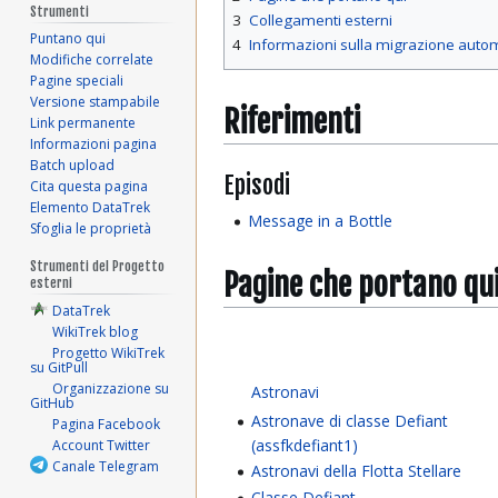
Strumenti
3
Collegamenti esterni
Puntano qui
4
Informazioni sulla migrazione auto
Modifiche correlate
Pagine speciali
Versione stampabile
Riferimenti
Link permanente
Informazioni pagina
Batch upload
Episodi
Cita questa pagina
Elemento DataTrek
Message in a Bottle
Sfoglia le proprietà
Strumenti del Progetto
Pagine che portano qu
esterni
DataTrek
WikiTrek blog
Progetto WikiTrek
su GitPull
Organizzazione su
Astronavi
GitHub
Astronave di classe Defiant
Pagina Facebook
(assfkdefiant1)
Account Twitter
Canale Telegram
Astronavi della Flotta Stellare
Classe Defiant