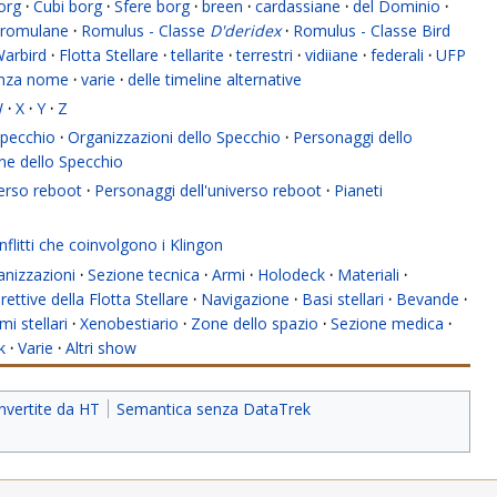
org
·
Cubi borg
·
Sfere borg
·
breen
·
cardassiane
·
del Dominio
·
romulane
·
Romulus - Classe
D'deridex
·
Romulus - Classe Bird
Warbird
·
Flotta Stellare
·
tellarite
·
terrestri
·
vidiiane
·
federali
·
UFP
enza nome
·
varie
·
delle timeline alternative
W
·
X
·
Y
·
Z
 Specchio
·
Organizzazioni dello Specchio
·
Personaggi dello
ne dello Specchio
verso reboot
·
Personaggi dell'universo reboot
·
Pianeti
flitti che coinvolgono i Klingon
anizzazioni
·
Sezione tecnica
·
Armi
·
Holodeck
·
Materiali
·
rettive della Flotta Stellare
·
Navigazione
·
Basi stellari
·
Bevande
·
mi stellari
·
Xenobestiario
·
Zone dello spazio
·
Sezione medica
·
k
·
Varie
·
Altri show
nvertite da HT
Semantica senza DataTrek