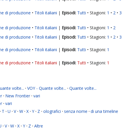
ne di produzione
Titoli italiani
|
Tutti
Stagioni:
1
2
3
ne di produzione
Titoli italiani
|
Tutti
Stagioni:
1
2
ne di produzione
Titoli italiani
|
Tutti
Stagioni:
1
2
3
ne di produzione
Titoli italiani
|
Tutti
Stagioni:
1
ne di produzione
Titoli italiani
|
Tutti
Stagioni:
1
ante volte...
·
VOY - Quante volte...
·
Quante volte...
r
·
New Frontier
·
vari
r
·
vari
·
T
·
U
·
V
·
W
·
X
·
Y
·
Z
·
olografici
·
senza nome
·
di una timeline
U
·
V
·
W
·
X
·
Y
·
Z
·
Altre