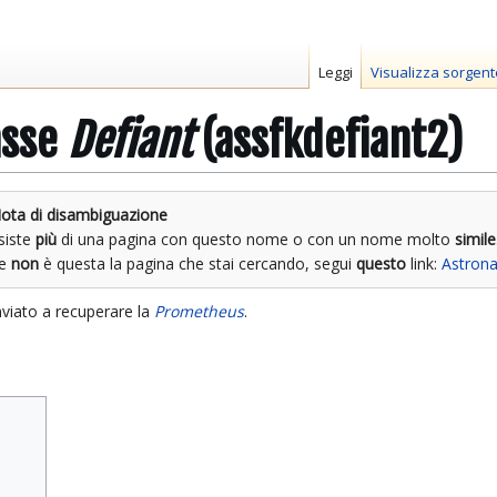
Leggi
Visualizza sorgent
asse
Defiant
(assfkdefiant2)
ota di disambiguazione
siste
più
di una pagina con questo nome o con un nome molto
simile
Se
non
è questa la pagina che stai cercando, segui
questo
link:
Astrona
nviato a recuperare la
Prometheus
.