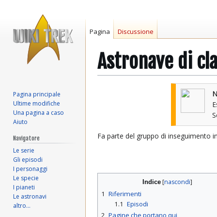
Pagina
Discussione
Astronave di cl
Vai
Vai
N
Pagina principale
alla
alla
Ultime modifiche
E
navigazione
ricerca
Una pagina a caso
Aiuto
Fa parte del gruppo di inseguimento i
Navigatore
Le serie
Gli episodi
I personaggi
Le specie
Indice
I pianeti
1
Riferimenti
Le astronavi
1.1
Episodi
altro…
2
Pagine che portano qui