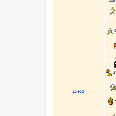
S
S
Episodi