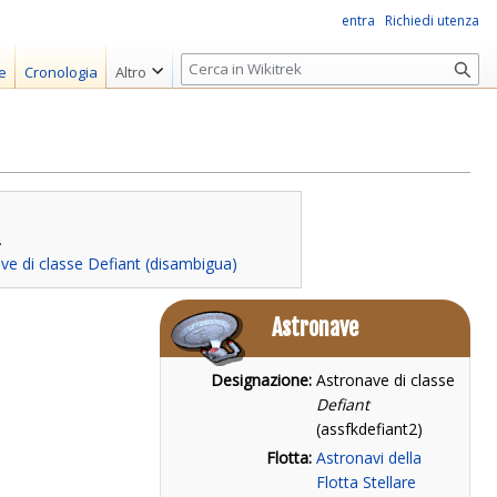
entra
Richiedi utenza
R
e
Cronologia
Altro
i
c
e
r
c
a
.
ve di classe Defiant (disambigua)
Astronave
Designazione:
Astronave di classe
Defiant
(assfkdefiant2)
Flotta:
Astronavi della
Flotta Stellare