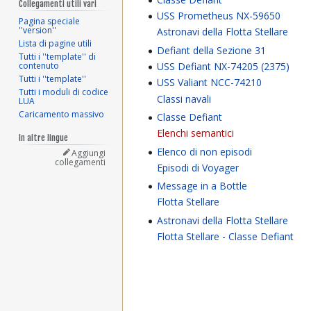
Collegamenti utili vari
USS Prometheus NX-59650
Pagina speciale
''version''
Astronavi della Flotta Stellare
Lista di pagine utili
Defiant della Sezione 31
Tutti i ''template'' di
USS Defiant NX-74205 (2375)
contenuto
Tutti i ''template''
USS Valiant NCC-74210
Tutti i moduli di codice
Classi navali
LUA
Caricamento massivo
Classe Defiant
Elenchi semantici
In altre lingue
Elenco di non episodi
Aggiungi
collegamenti
Episodi di Voyager
Message in a Bottle
Flotta Stellare
Astronavi della Flotta Stellare
Flotta Stellare - Classe Defiant