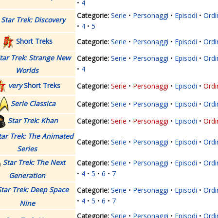
4
Serie
Personaggi
Episodi
Ordi
Star Trek: Discovery
4
5
Short Treks
Serie
Personaggi
Episodi
Ordi
tar Trek: Strange New
Serie
Personaggi
Episodi
Ordi
4
Worlds
very
Short Treks
Serie
Personaggi
Episodi
Ordi
Serie Classica
Serie
Personaggi
Episodi
Ordi
Star Trek: Khan
Serie
Personaggi
Episodi
Ordi
tar Trek: The Animated
Serie
Personaggi
Episodi
Ordi
Series
Star Trek: The Next
Serie
Personaggi
Episodi
Ordi
4
5
6
7
Generation
Star Trek: Deep Space
Serie
Personaggi
Episodi
Ordi
4
5
6
7
Nine
Serie
Personaggi
Episodi
Ordi