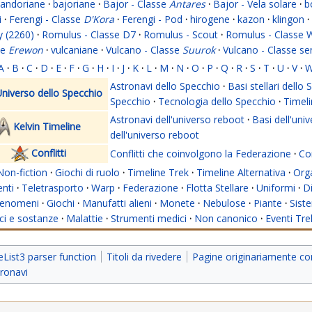
andoriane
·
bajoriane
·
Bajor - Classe
Antares
·
Bajor - Vela solare
·
b
i
·
Ferengi - Classe
D'Kora
·
Ferengi - Pod
·
hirogene
·
kazon
·
klingon
·
y (2260)
·
Romulus - Classe D7
·
Romulus - Scout
·
Romulus - Classe 
se
Erewon
·
vulcaniane
·
Vulcano - Classe
Suurok
·
Vulcano - Classe s
A
·
B
·
C
·
D
·
E
·
F
·
G
·
H
·
I
·
J
·
K
·
L
·
M
·
N
·
O
·
P
·
Q
·
R
·
S
·
T
·
U
·
V
·
Astronavi dello Specchio
·
Basi stellari dello
niverso dello Specchio
Specchio
·
Tecnologia dello Specchio
·
Timeli
Astronavi dell'universo reboot
·
Basi dell'uni
Kelvin Timeline
dell'universo reboot
Conflitti
Conflitti che coinvolgono la Federazione
·
Con
Non-fiction
·
Giochi di ruolo
·
Timeline Trek
·
Timeline Alternativa
·
Org
nti
·
Teletrasporto
·
Warp
·
Federazione
·
Flotta Stellare
·
Uniformi
·
Di
enomeni
·
Giochi
·
Manufatti alieni
·
Monete
·
Nebulose
·
Piante
·
Siste
i e sostanze
·
Malattie
·
Strumenti medici
·
Non canonico
·
Eventi Tre
ist3 parser function
Titoli da rivedere
Pagine originariamente co
ronavi