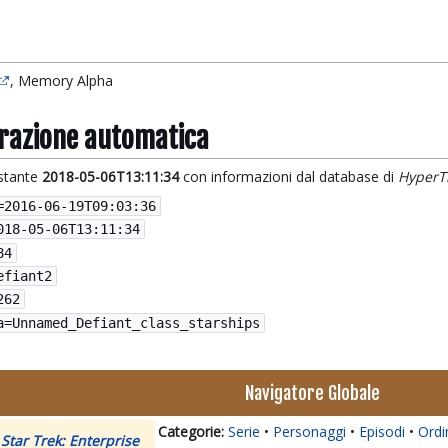
, Memory Alpha
grazione automatica
istante
2018-05-06T13:11:34
con informazioni dal database di
HyperT
=
2016-06-19T09:03:36
018-05-06T13:11:34
84
efiant2
262
a=Unnamed_Defiant_class_starships
Navigatore Globale
Serie
Personaggi
Episodi
Ordi
Star Trek: Enterprise