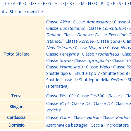
i
·
0-9
·
A
·
B
·
C
·
D
·
E
·
F
·
G
·
H
·
I
·
J
·
K
·
L
·
M
·
N
·
O
·
P
·
Q
·
R
·
S
·
T
·
lotta Stellare
·
mediche
Classe
Akira
·
Classe
Ambassador
·
Classe
A
Classe
Constellation
·
Classe
Constitution
·
Defiant
·
Classe
Deneva
·
Classe
Excelsior
·
C
Istanbul
·
Classe
Korolev
·
Classe
Luna
·
Cla
New Orleans
·
Classe
Niagara
·
Classe
Norw
Flotta Stellare
Classe
Peregrine
·
Classe
Prometheus
·
Cla
Classe
Soyuz
·
Classe
Springfield
·
Classe
St
Classe
Wambundu
·
Classe
Wells
·
Classe
Yo
Shuttle tipo 6
·
Shuttle tipo 7
·
Shuttle tipo 8
·
Shuttle classe II
·
Shuttlepod della
Defiant
·
S
(alternativa)
Terra
Classe DY-100
·
Classe DY-500
·
Classe J
·
Cl
Classe
B'rel
·
Classe
D5
·
Classe
D7
·
Classe
K
Klingon
Vor'cha
Cardassia
Classe
Galor
·
Classe
Hideki
·
Classe
Keldon
Dominio
Astronavi da battaglia
·
Caccia
·
Incrociatore