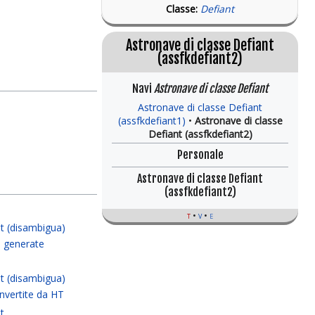
Classe:
Defiant
Astronave di classe Defiant
(assfkdefiant2)
Navi
Astronave di classe Defiant
Astronave di classe Defiant
(assfkdefiant1)
Astronave di classe
Defiant (assfkdefiant2)
Personale
Astronave di classe Defiant
(assfkdefiant2)
e
t
v
e
nt (disambigua)
e generate
nt (disambigua)
nvertite da HT
t