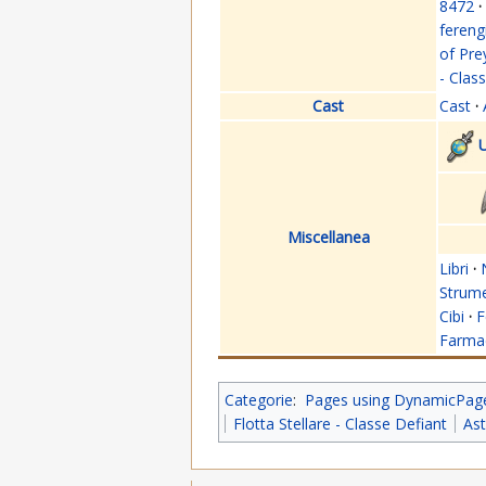
8472
·
fereng
of Pre
- Clas
Cast
Cast
·
U
Miscellanea
Libri
·
Strume
Cibi
·
F
Farmac
Categorie
:
Pages using DynamicPageL
Flotta Stellare - Classe Defiant
Ast