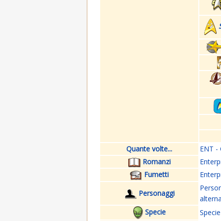
Quante volte...
ENT - 
Romanzi
Enterp
Fumetti
Enterp
Perso
Personaggi
altern
Specie
Specie