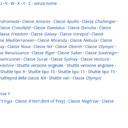
U
·
V
·
W
·
X
·
Y
·
Z
·
senza nome
ndromeda
·
Classe
Antares
·
Classe
Apollo
·
Classe
Challenger
·
Classe
Crossfield
·
Classe
Daedalus
·
Classe
Danube
·
Classe
lasse
Freedom
·
Classe
Galaxy
·
Classe
Intrepid
·
Classe
sse
Mediterranean
·
Classe
Miranda
·
Classe
Nebula
·
Classe
ay
·
Classe
Nova
·
Classe
NX
·
Classe
Oberth
·
Classe
Olympic
·
sse
Renaissance
·
Classe
Rigel
·
Classe
Saber
·
Classe
Sovereign
·
eamrunner
·
Classe
Surak
·
Classe
Sydney
·
Classe
Venture
·
rkshire
·
Shuttle versione originale
·
Shuttle versione angolare
·
Shuttle tipo 9
·
Shuttle tipo 10
·
Shuttle tipo 11
·
Shuttle tipo 15
·
huttlepod della classe
NX
·
Shuttle vari
·
Classe
Olympic
asse Y
't'inga
·
Classe
K'Vort
(Bird of Prey)
·
Classe
Negh'var
·
Classe