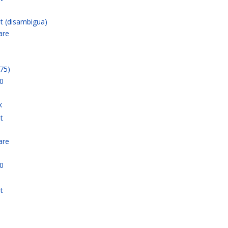
nt (disambigua)
lare
75)
0
k
t
lare
0
t