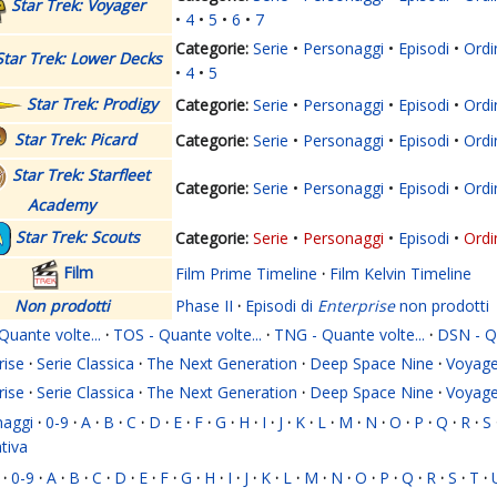
Star Trek: Voyager
4
5
6
7
Serie
Personaggi
Episodi
Ordi
Star Trek: Lower Decks
4
5
Star Trek: Prodigy
Serie
Personaggi
Episodi
Ordi
Star Trek: Picard
Serie
Personaggi
Episodi
Ordi
Star Trek: Starfleet
Serie
Personaggi
Episodi
Ordi
Academy
Star Trek: Scouts
Serie
Personaggi
Episodi
Ordi
Film
Film Prime Timeline
·
Film Kelvin Timeline
Non prodotti
Phase II
·
Episodi di
Enterprise
non prodotti
Quante volte...
·
TOS - Quante volte...
·
TNG - Quante volte...
·
DSN - Qu
rise
·
Serie Classica
·
The Next Generation
·
Deep Space Nine
·
Voyage
rise
·
Serie Classica
·
The Next Generation
·
Deep Space Nine
·
Voyage
naggi
·
0-9
·
A
·
B
·
C
·
D
·
E
·
F
·
G
·
H
·
I
·
J
·
K
·
L
·
M
·
N
·
O
·
P
·
Q
·
R
·
S
ativa
·
0-9
·
A
·
B
·
C
·
D
·
E
·
F
·
G
·
H
·
I
·
J
·
K
·
L
·
M
·
N
·
O
·
P
·
Q
·
R
·
S
·
T
·