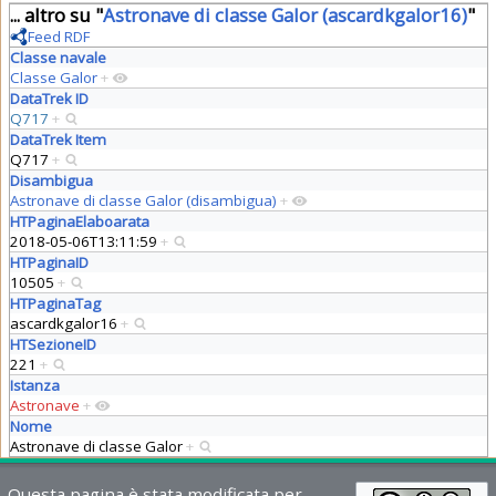
... altro su "
Astronave di classe Galor (ascardkgalor16)
"
Feed RDF
Classe navale
Classe Galor
+
DataTrek ID
Q717
+
DataTrek Item
Q717
+
Disambigua
Astronave di classe Galor (disambigua)
+
HTPaginaElaboarata
2018-05-06T13:11:59
+
HTPaginaID
10505
+
HTPaginaTag
ascardkgalor16
+
HTSezioneID
221
+
Istanza
Astronave
+
Nome
Astronave di classe Galor
+
Questa pagina è stata modificata per