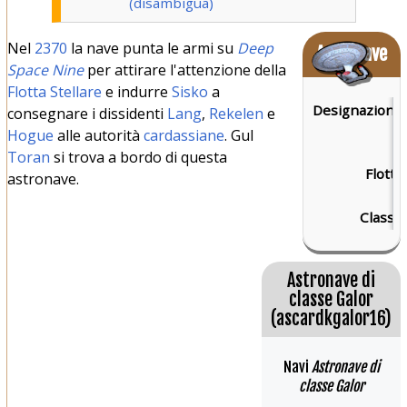
(disambigua)
Nel
2370
la nave punta le armi su
Deep
Astronave
Space Nine
per attirare l'attenzione della
Flotta Stellare
e indurre
Sisko
a
Designazione:
consegnare i dissidenti
Lang
,
Rekelen
e
Hogue
alle autorità
cardassiane
. Gul
Toran
si trova a bordo di questa
Flotta:
astronave.
Classe:
Astronave di
classe Galor
(ascardkgalor16)
Navi
Astronave di
classe Galor