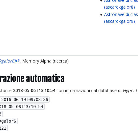
Astronave di cla
(ascardkgalor8)
Astronave di cla
(ascardkgalor9)
kgalor6)
, Memory Alpha (ricerca)
grazione automatica
istante
2018-05-06T13:10:54
con informazioni dal database di
HyperT
=
2016-06-19T09:03:36
018-05-06T13:10:54
8
kgalor6
221