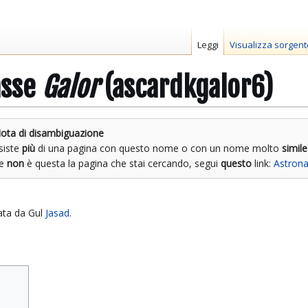
Leggi
Visualizza sorgent
asse
Galor
(ascardkgalor6)
ota di disambiguazione
siste
più
di una pagina con questo nome o con un nome molto
simile
Se
non
è questa la pagina che stai cercando, segui
questo
link:
Astrona
ata da Gul
Jasad
.