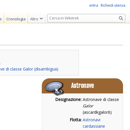
entra
Richiedi utenza
R
e
Cronologia
Altro
i
c
e
r
c
a
.
ve di classe Galor (disambigua)
Astronave
Designazione:
Astronave di classe
Galor
(ascardkgalor6)
Flotta:
Astronavi
cardassiane