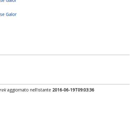
sse Galor
sse Galor
rek
aggiornato nell'istante
2016-06-19T09:03:36