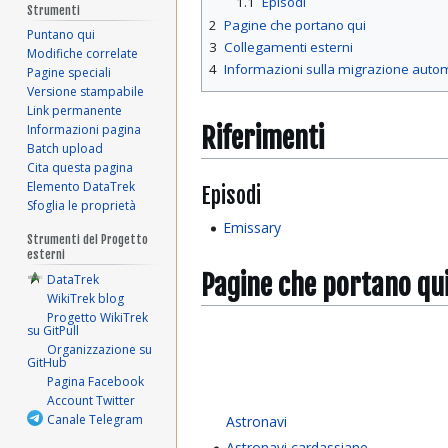
1.1
Episodi
Strumenti
2
Pagine che portano qui
Puntano qui
3
Collegamenti esterni
Modifiche correlate
4
Informazioni sulla migrazione auto
Pagine speciali
Versione stampabile
Link permanente
Informazioni pagina
Riferimenti
Batch upload
Cita questa pagina
Elemento DataTrek
Episodi
Sfoglia le proprietà
Emissary
Strumenti del Progetto
esterni
Pagine che portano qu
DataTrek
WikiTrek blog
Progetto WikiTrek
su GitPull
Organizzazione su
GitHub
Pagina Facebook
Account Twitter
Canale Telegram
Astronavi
Astronavi cardassiane