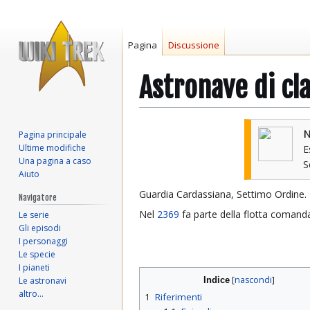
Pagina
Discussione
Astronave di cl
Vai
Vai
N
Pagina principale
alla
alla
Ultime modifiche
E
navigazione
ricerca
Una pagina a caso
Aiuto
Guardia Cardassiana, Settimo Ordine.
Navigatore
Nel
2369
fa parte della flotta comand
Le serie
Gli episodi
I personaggi
Le specie
I pianeti
Le astronavi
Indice
altro…
1
Riferimenti