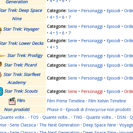
4
5
6
7
Generation
Star Trek: Deep Space
Serie
Personaggi
Episodi
Ordi
4
5
6
7
Nine
Serie
Personaggi
Episodi
Ordi
Star Trek: Voyager
4
5
6
7
Serie
Personaggi
Episodi
Ordi
Star Trek: Lower Decks
4
5
Star Trek: Prodigy
Serie
Personaggi
Episodi
Ordi
Star Trek: Picard
Serie
Personaggi
Episodi
Ordi
Star Trek: Starfleet
Serie
Personaggi
Episodi
Ordi
Academy
Star Trek: Scouts
Serie
Personaggi
Episodi
Ordi
Film
Film Prime Timeline
·
Film Kelvin Timeline
Non prodotti
Phase II
·
Episodi di
Enterprise
non prodotti
Quante volte...
·
TOS - Quante volte...
·
TNG - Quante volte...
·
DSN - Qu
rise
·
Serie Classica
·
The Next Generation
·
Deep Space Nine
·
Voyage
rise
·
Serie Classica
·
The Next Generation
·
Deep Space Nine
·
Voyage