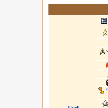
S
S
Episodi