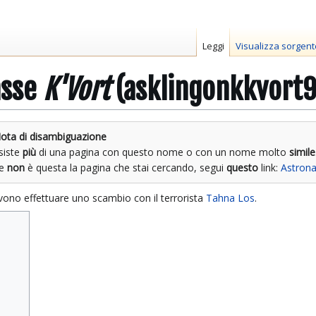
Leggi
Visualizza sorgent
asse
K'Vort
(asklingonkkvort9
ota di disambiguazione
siste
più
di una pagina con questo nome o con un nome molto
simile
Se
non
è questa la pagina che stai cercando, segui
questo
link:
Astrona
vono effettuare uno scambio con il terrorista
Tahna Los
.