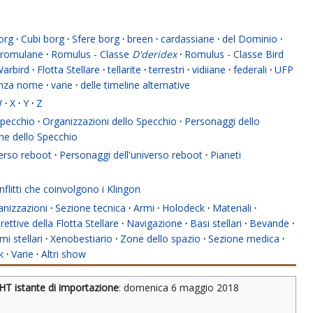
org
·
Cubi borg
·
Sfere borg
·
breen
·
cardassiane
·
del Dominio
·
romulane
·
Romulus - Classe
D'deridex
·
Romulus - Classe Bird
Warbird
·
Flotta Stellare
·
tellarite
·
terrestri
·
vidiiane
·
federali
·
UFP
enza nome
·
varie
·
delle timeline alternative
W
·
X
·
Y
·
Z
 Specchio
·
Organizzazioni dello Specchio
·
Personaggi dello
ne dello Specchio
verso reboot
·
Personaggi dell'universo reboot
·
Pianeti
flitti che coinvolgono i Klingon
anizzazioni
·
Sezione tecnica
·
Armi
·
Holodeck
·
Materiali
·
rettive della Flotta Stellare
·
Navigazione
·
Basi stellari
·
Bevande
·
mi stellari
·
Xenobestiario
·
Zone dello spazio
·
Sezione medica
·
k
·
Varie
·
Altri show
HT istante di importazione
: 
domenica 6 maggio 2018