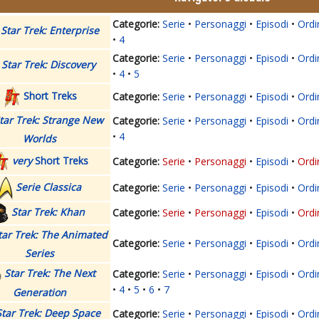
Serie
Personaggi
Episodi
Ordi
Star Trek: Enterprise
4
Serie
Personaggi
Episodi
Ordi
Star Trek: Discovery
4
5
Short Treks
Serie
Personaggi
Episodi
Ordi
tar Trek: Strange New
Serie
Personaggi
Episodi
Ordi
4
Worlds
very
Short Treks
Serie
Personaggi
Episodi
Ordi
Serie Classica
Serie
Personaggi
Episodi
Ordi
Star Trek: Khan
Serie
Personaggi
Episodi
Ordi
tar Trek: The Animated
Serie
Personaggi
Episodi
Ordi
Series
Star Trek: The Next
Serie
Personaggi
Episodi
Ordi
4
5
6
7
Generation
Star Trek: Deep Space
Serie
Personaggi
Episodi
Ordi