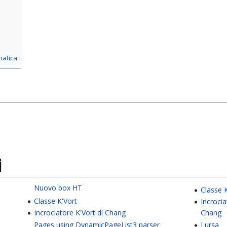
matica
i
Nuovo box HT
Classe 
Classe K'Vort
Incrocia
Incrociatore K'Vort di Chang
Chang
Pages using DynamicPageList3 parser
Lursa