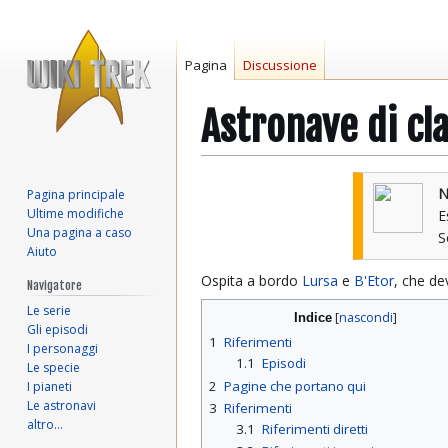
Pagina
Discussione
Astronave di cl
Vai
Vai
N
Pagina principale
alla
alla
Ultime modifiche
E
navigazione
ricerca
Una pagina a caso
Aiuto
Ospita a bordo
Lursa
e
B'Etor
, che de
Navigatore
Le serie
Indice
Gli episodi
1
Riferimenti
I personaggi
1.1
Episodi
Le specie
2
Pagine che portano qui
I pianeti
Le astronavi
3
Riferimenti
altro…
3.1
Riferimenti diretti