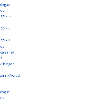
ologue
Los
ggi - B
ggi - L
ggi - T
Los
ca senza
ek
vi klingon
tore K'Vort di
ologue
Los