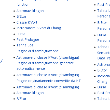
function
Past Pr
Tahna 
Astronavi klingon
Persona
B'Etor
Classe K'Vort
B'Etor
Incrociatore K'Vort di Chang
Persona
Lursa
Lursa
Past Prologue
Persona
Tahna Los
Tahna 
Pagine di disambiguazione
Semanti
Astronave di classe K'Vort (disambigua)
DataTr
ey)
Pagine di disambiguazione generate
Astrona
automaticamente
B'Etor
Astronave di classe K'Vort (disambigua)
Incrocia
Pagine originariamente convertite da HT
Chang
Astronave di classe K'Vort (disambigua)
Lursa
Astronavi klingon
Past Pr
B'Etor
Tahna 