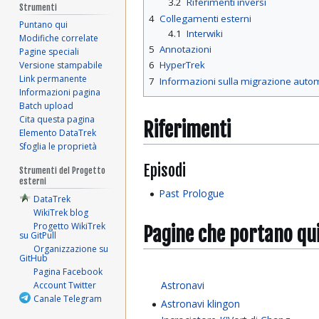
3.2
Riferimenti inversi
Strumenti
4
Collegamenti esterni
Puntano qui
4.1
Interwiki
Modifiche correlate
5
Annotazioni
Pagine speciali
6
HyperTrek
Versione stampabile
Link permanente
7
Informazioni sulla migrazione auto
Informazioni pagina
Batch upload
Cita questa pagina
Riferimenti
Elemento DataTrek
Sfoglia le proprietà
Episodi
Strumenti del Progetto
esterni
Past Prologue
DataTrek
WikiTrek blog
Progetto WikiTrek
Pagine che portano qu
su GitPull
Organizzazione su
GitHub
Pagina Facebook
Astronavi
Account Twitter
Canale Telegram
Astronavi klingon