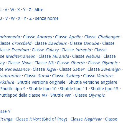
U
·
V
·
W
·
X
·
Y
·
Z
·
Altre
U
·
V
·
W
·
X
·
Y
·
Z
·
senza nome
ndromeda
·
Classe
Antares
·
Classe
Apollo
·
Classe
Challenger
·
Classe
Crossfield
·
Classe
Daedalus
·
Classe
Danube
·
Classe
lasse
Freedom
·
Classe
Galaxy
·
Classe
Intrepid
·
Classe
sse
Mediterranean
·
Classe
Miranda
·
Classe
Nebula
·
Classe
ay
·
Classe
Nova
·
Classe
NX
·
Classe
Oberth
·
Classe
Olympic
·
sse
Renaissance
·
Classe
Rigel
·
Classe
Saber
·
Classe
Sovereign
·
eamrunner
·
Classe
Surak
·
Classe
Sydney
·
Classe
Venture
·
rkshire
·
Shuttle versione originale
·
Shuttle versione angolare
·
Shuttle tipo 9
·
Shuttle tipo 10
·
Shuttle tipo 11
·
Shuttle tipo 15
·
huttlepod della classe
NX
·
Shuttle vari
·
Classe
Olympic
asse Y
't'inga
·
Classe
K'Vort
(Bird of Prey)
·
Classe
Negh'var
·
Classe