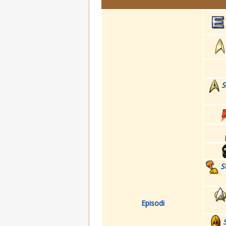
S
S
Episodi