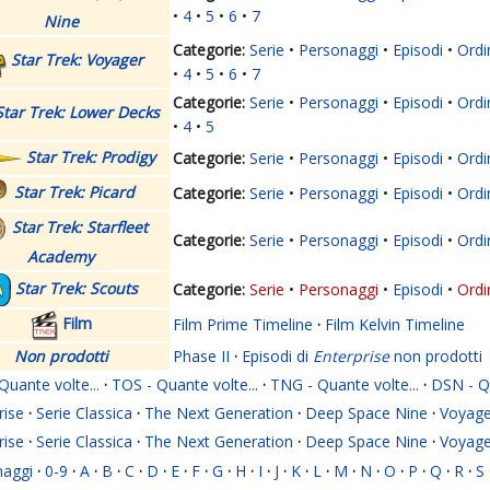
4
5
6
7
Nine
Serie
Personaggi
Episodi
Ordi
Star Trek: Voyager
4
5
6
7
Serie
Personaggi
Episodi
Ordi
Star Trek: Lower Decks
4
5
Star Trek: Prodigy
Serie
Personaggi
Episodi
Ordi
Star Trek: Picard
Serie
Personaggi
Episodi
Ordi
Star Trek: Starfleet
Serie
Personaggi
Episodi
Ordi
Academy
Star Trek: Scouts
Serie
Personaggi
Episodi
Ordi
Film
Film Prime Timeline
·
Film Kelvin Timeline
Non prodotti
Phase II
·
Episodi di
Enterprise
non prodotti
Quante volte...
·
TOS - Quante volte...
·
TNG - Quante volte...
·
DSN - Qu
rise
·
Serie Classica
·
The Next Generation
·
Deep Space Nine
·
Voyage
rise
·
Serie Classica
·
The Next Generation
·
Deep Space Nine
·
Voyage
naggi
·
0-9
·
A
·
B
·
C
·
D
·
E
·
F
·
G
·
H
·
I
·
J
·
K
·
L
·
M
·
N
·
O
·
P
·
Q
·
R
·
S