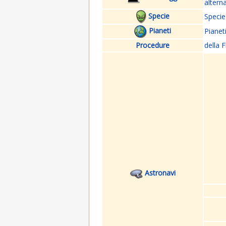
altern
Specie
Specie
Pianeti
Pianet
Procedure
della F
Astronavi