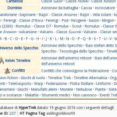
Cardassia
Classe
Galor
·
Classe
Hideki
·
Classe
Keldon
Dominio
Astronavi da battaglia
·
Caccia
·
Incrociatore
andoriane
·
bajoriane
·
Bajor - Classe
Antares
·
Bajor - Vela solare
·
b
i
·
Ferengi - Classe
D'Kora
·
Ferengi - Pod
·
hirogene
·
kazon
·
klingon
·
y (2260)
·
Romulus - Classe D7
·
Romulus - Scout
·
Romulus - Classe 
se
Erewon
·
vulcaniane
·
Vulcano - Classe
Suurok
·
Vulcano - Classe s
A
·
B
·
C
·
D
·
E
·
F
·
G
·
H
·
I
·
J
·
K
·
L
·
M
·
N
·
O
·
P
·
Q
·
R
·
S
·
T
·
U
·
V
·
Astronavi dello Specchio
·
Basi stellari dello
niverso dello Specchio
Specchio
·
Tecnologia dello Specchio
·
Timeli
Astronavi dell'universo reboot
·
Basi dell'uni
Kelvin Timeline
dell'universo reboot
Conflitti
Conflitti che coinvolgono la Federazione
·
Con
Non-fiction
·
Giochi di ruolo
·
Timeline Trek
·
Timeline Alternativa
·
Org
nti
·
Teletrasporto
·
Warp
·
Federazione
·
Flotta Stellare
·
Uniformi
·
Di
enomeni
·
Giochi
·
Manufatti alieni
·
Monete
·
Nebulose
·
Piante
·
Siste
i e sostanze
·
Malattie
·
Strumenti medici
·
Non canonico
·
Eventi Tre
database di 
HyperTrek
 datato 
19 giugno 2016
 con i seguenti dettagli: 
ne ID
: 
237
HT Pagina Tag
: asklingonkkvort9