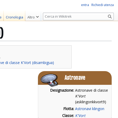
entra
Richiedi utenza
R
e
Cronologia
Altro
i
c
)
e
r
c
a
.
ve di classe K'Vort (disambigua)
Astronave
Designazione:
Astronave di classe
K'Vort
(asklingonkkvort9)
Flotta:
Astronavi klingon
Classe:
K'Vort