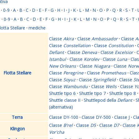
ativa
·
0-9
·
A
·
B
·
C
·
D
·
E
·
F
·
G
·
H
·
I
·
J
·
K
·
L
·
M
·
N
·
O
·
P
·
Q
·
R
·
S
·
T
·
i
·
0-9
·
A
·
B
·
C
·
D
·
E
·
F
·
G
·
H
·
I
·
J
·
K
·
L
·
M
·
N
·
O
·
P
·
Q
·
R
·
S
·
T
·
lotta Stellare
·
mediche
Classe
Akira
·
Classe
Ambassador
·
Classe
A
Classe
Constellation
·
Classe
Constitution
·
Defiant
·
Classe
Deneva
·
Classe
Excelsior
·
C
Istanbul
·
Classe
Korolev
·
Classe
Luna
·
Cla
New Orleans
·
Classe
Niagara
·
Classe
Norw
Flotta Stellare
Classe
Peregrine
·
Classe
Prometheus
·
Cla
Classe
Soyuz
·
Classe
Springfield
·
Classe
St
Classe
Wambundu
·
Classe
Wells
·
Classe
Yo
Shuttle tipo 6
·
Shuttle tipo 7
·
Shuttle tipo 8
·
Shuttle classe II
·
Shuttlepod della
Defiant
·
S
(alternativa)
Terra
Classe DY-100
·
Classe DY-500
·
Classe J
·
Cl
Classe
B'rel
·
Classe
D5
·
Classe
D7
·
Classe
K
Klingon
Vor'cha