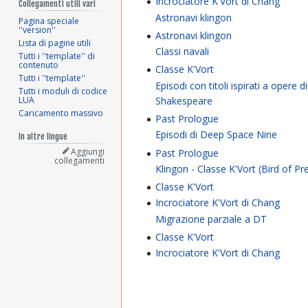
Incrociatore K'Vort di Chang
Collegamenti utili vari
Astronavi klingon
Pagina speciale
''version''
Astronavi klingon
Lista di pagine utili
Classi navali
Tutti i ''template'' di
contenuto
Classe K'Vort
Tutti i ''template''
Episodi con titoli ispirati a opere di
Tutti i moduli di codice
Shakespeare
LUA
Caricamento massivo
Past Prologue
Episodi di Deep Space Nine
In altre lingue
Aggiungi
Past Prologue
collegamenti
Klingon - Classe K'Vort (Bird of Pr
Classe K'Vort
Incrociatore K'Vort di Chang
Migrazione parziale a DT
Classe K'Vort
Incrociatore K'Vort di Chang