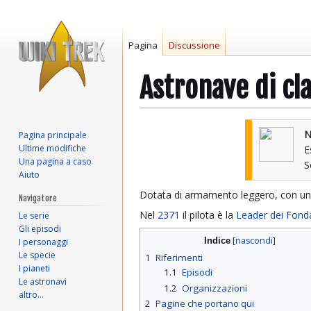
Pagina
Discussione
Astronave di cl
Vai
Vai
N
Pagina principale
alla
alla
Ultime modifiche
E
navigazione
ricerca
Una pagina a caso
Aiuto
Dotata di armamento leggero, con un
Navigatore
Nel
2371
il pilota è la
Leader dei Fonda
Le serie
Gli episodi
Indice
I personaggi
Le specie
1
Riferimenti
I pianeti
1.1
Episodi
Le astronavi
1.2
Organizzazioni
altro…
2
Pagine che portano qui