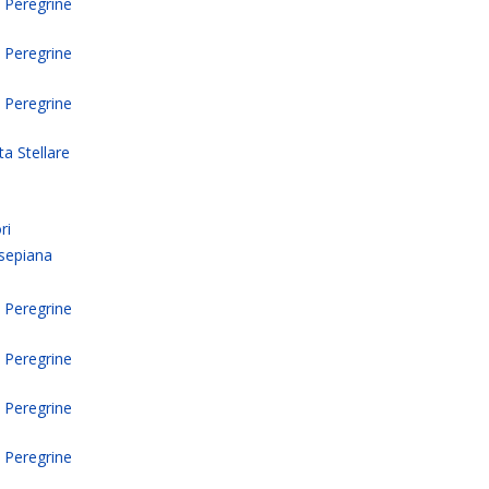
e Peregrine
e Peregrine
e Peregrine
ta Stellare
ri
ssepiana
e Peregrine
e Peregrine
e Peregrine
e Peregrine