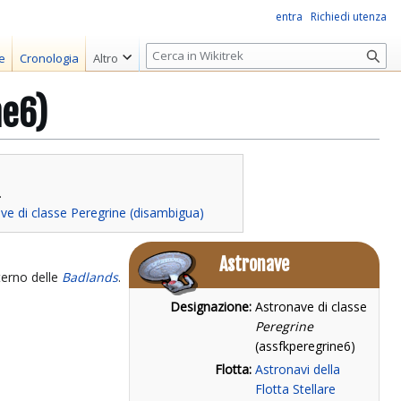
entra
Richiedi utenza
R
e
Cronologia
Altro
i
c
ne6)
e
r
c
a
.
ve di classe Peregrine (disambigua)
Astronave
nterno delle
Badlands
.
Designazione:
Astronave di classe
Peregrine
(assfkperegrine6)
Flotta:
Astronavi della
Flotta Stellare