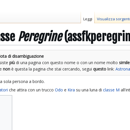
Leggi
Visualizza sorgent
asse
Peregrine
(assfkperegri
ota di disambiguazione
siste
più
di una pagina con questo nome o con un nome molto
simile
Se
non
è questa la pagina che stai cercando, segui
questo
link:
Astrona
a sola persona a bordo.
tori
che attira con un trucco
Odo
e
Kira
su una luna di
classe M
all'i