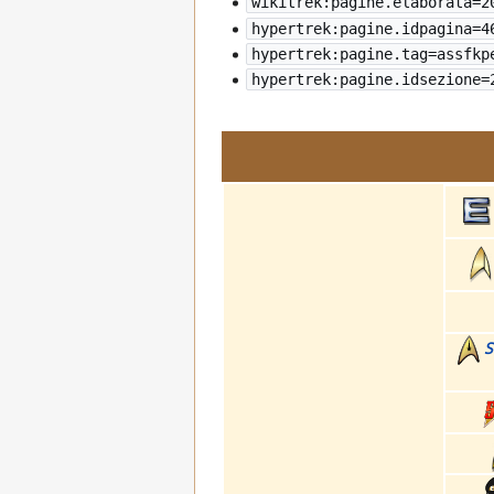
wikitrek:pagine.elaborata=
2
hypertrek:pagine.idpagina=4
hypertrek:pagine.tag=assfkp
hypertrek:pagine.idsezione=
S