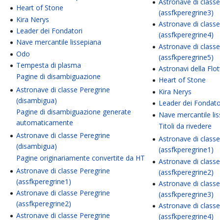
Astronave di class
Heart of Stone
(assfkperegrine3)
Kira Nerys
Astronave di class
Leader dei Fondatori
(assfkperegrine4)
Nave mercantile lissepiana
Astronave di class
Odo
(assfkperegrine5)
Tempesta di plasma
Astronavi della Flot
Pagine di disambiguazione
Heart of Stone
Astronave di classe Peregrine
Kira Nerys
(disambigua)
Leader dei Fondato
Pagine di disambiguazione generate
Nave mercantile li
automaticamente
Titoli da rivedere
Astronave di classe Peregrine
Astronave di class
(disambigua)
(assfkperegrine1)
Pagine originariamente convertite da HT
Astronave di class
Astronave di classe Peregrine
(assfkperegrine2)
(assfkperegrine1)
Astronave di class
Astronave di classe Peregrine
(assfkperegrine3)
(assfkperegrine2)
Astronave di class
Astronave di classe Peregrine
(assfkperegrine4)