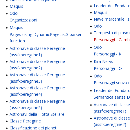
Leader dei Fondato
Maquis
Maquis
Odo
Nave mercantile li
Organizzazioni
Odo
Maquis
Tempesta di plas
Pages using DynamicPageList3 parser
Personaggi - Cambi
function
Odo
Astronave di classe Peregrine
Personaggi - K
(assfkperegrine1)
Kira Nerys
Astronave di classe Peregrine
(assfkperegrine2)
Personaggi - O
Astronave di classe Peregrine
Odo
(assfkperegrine3)
Personaggi senza
Astronave di classe Peregrine
Leader dei Fondato
(assfkperegrine4)
Semantica senza D
Astronave di classe Peregrine
Astronave di class
(assfkperegrine5)
(assfkperegrine1)
Astronavi della Flotta Stellare
Astronave di class
Classe Peregrine
(assfkperegrine2)
Classificazione dei pianeti