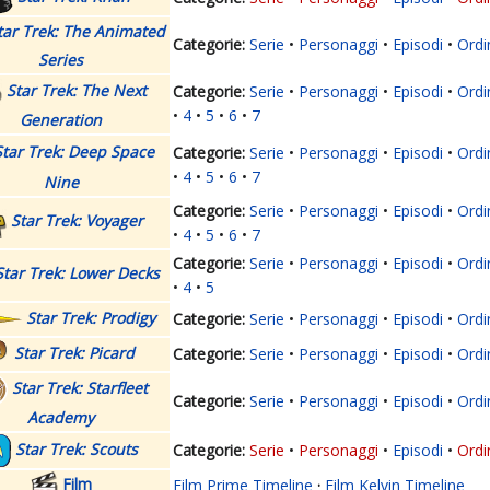
tar Trek: The Animated
Serie
Personaggi
Episodi
Ordi
Series
Star Trek: The Next
Serie
Personaggi
Episodi
Ordi
4
5
6
7
Generation
Star Trek: Deep Space
Serie
Personaggi
Episodi
Ordi
4
5
6
7
Nine
Serie
Personaggi
Episodi
Ordi
Star Trek: Voyager
4
5
6
7
Serie
Personaggi
Episodi
Ordi
Star Trek: Lower Decks
4
5
Star Trek: Prodigy
Serie
Personaggi
Episodi
Ordi
Star Trek: Picard
Serie
Personaggi
Episodi
Ordi
Star Trek: Starfleet
Serie
Personaggi
Episodi
Ordi
Academy
Star Trek: Scouts
Serie
Personaggi
Episodi
Ordi
Film
Film Prime Timeline
·
Film Kelvin Timeline