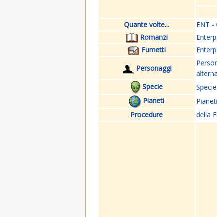
Quante volte...
ENT - 
Romanzi
Enterp
Fumetti
Enterp
Perso
Personaggi
altern
Specie
Specie
Pianeti
Pianet
Procedure
della F