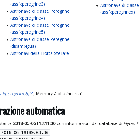
(assfkperegrine3)
Astronave di class
Astronave di classe Peregrine
(assfkperegrine5)
(assfkperegrine4)
Astronave di classe Peregrine
(assfkperegrine5)
Astronave di classe Peregrine
(disambigua)
Astronavi della Flotta Stellare
sfkperegrine6)
, Memory Alpha (ricerca)
grazione automatica
istante
2018-05-06T13:11:30
con informazioni dal database di
HyperT
=
2016-06-19T09:03:36