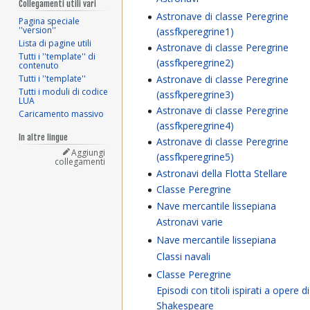
Collegamenti utili vari
Astronave di classe Peregrine
Pagina speciale
''version''
(assfkperegrine1)
Lista di pagine utili
Astronave di classe Peregrine
Tutti i ''template'' di
(assfkperegrine2)
contenuto
Astronave di classe Peregrine
Tutti i ''template''
Tutti i moduli di codice
(assfkperegrine3)
LUA
Astronave di classe Peregrine
Caricamento massivo
(assfkperegrine4)
In altre lingue
Astronave di classe Peregrine
Aggiungi
(assfkperegrine5)
collegamenti
Astronavi della Flotta Stellare
Classe Peregrine
Nave mercantile lissepiana
Astronavi varie
Nave mercantile lissepiana
Classi navali
Classe Peregrine
Episodi con titoli ispirati a opere di
Shakespeare