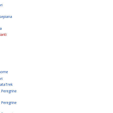
ri
ssepiana
ma
anti
 nome
ri
ataTrek
e Peregrine
e Peregrine