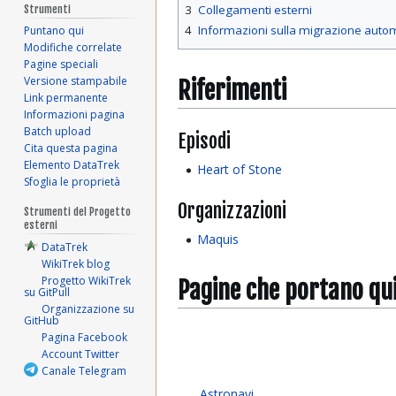
3
Collegamenti esterni
Strumenti
4
Informazioni sulla migrazione auto
Puntano qui
Modifiche correlate
Pagine speciali
Versione stampabile
Riferimenti
Link permanente
Informazioni pagina
Batch upload
Episodi
Cita questa pagina
Elemento DataTrek
Heart of Stone
Sfoglia le proprietà
Organizzazioni
Strumenti del Progetto
esterni
Maquis
DataTrek
WikiTrek blog
Progetto WikiTrek
Pagine che portano qu
su GitPull
Organizzazione su
GitHub
Pagina Facebook
Account Twitter
Canale Telegram
Astronavi