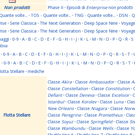
Non prodotti
Phase II
·
Episodi di
Enterprise
non prodotti
Quante volte...
·
TOS - Quante volte...
·
TNG - Quante volte...
·
DSN - Qu
rise
·
Serie Classica
·
The Next Generation
·
Deep Space Nine
·
Voyage
rise
·
Serie Classica
·
The Next Generation
·
Deep Space Nine
·
Voyage
naggi
·
0-9
·
A
·
B
·
C
·
D
·
E
·
F
·
G
·
H
·
I
·
J
·
K
·
L
·
M
·
N
·
O
·
P
·
Q
·
R
·
S
ativa
·
0-9
·
A
·
B
·
C
·
D
·
E
·
F
·
G
·
H
·
I
·
J
·
K
·
L
·
M
·
N
·
O
·
P
·
Q
·
R
·
S
·
T
·
i
·
0-9
·
A
·
B
·
C
·
D
·
E
·
F
·
G
·
H
·
I
·
J
·
K
·
L
·
M
·
N
·
O
·
P
·
Q
·
R
·
S
·
T
·
lotta Stellare
·
mediche
Classe
Akira
·
Classe
Ambassador
·
Classe
A
Classe
Constellation
·
Classe
Constitution
·
Defiant
·
Classe
Deneva
·
Classe
Excelsior
·
C
Istanbul
·
Classe
Korolev
·
Classe
Luna
·
Cla
New Orleans
·
Classe
Niagara
·
Classe
Norw
Flotta Stellare
Classe
Peregrine
·
Classe
Prometheus
·
Cla
Classe
Soyuz
·
Classe
Springfield
·
Classe
St
Classe
Wambundu
·
Classe
Wells
·
Classe
Yo
Shuttle tipo 6
·
Shuttle tipo 7
·
Shuttle tipo 8
·