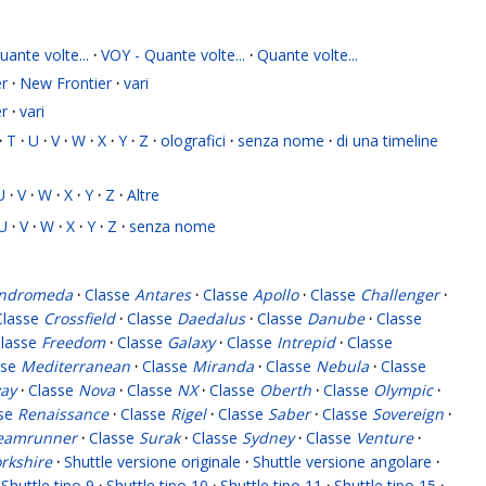
ante volte...
·
VOY - Quante volte...
·
Quante volte...
r
·
New Frontier
·
vari
r
·
vari
·
T
·
U
·
V
·
W
·
X
·
Y
·
Z
·
olografici
·
senza nome
·
di una timeline
U
·
V
·
W
·
X
·
Y
·
Z
·
Altre
U
·
V
·
W
·
X
·
Y
·
Z
·
senza nome
ndromeda
·
Classe
Antares
·
Classe
Apollo
·
Classe
Challenger
·
Classe
Crossfield
·
Classe
Daedalus
·
Classe
Danube
·
Classe
lasse
Freedom
·
Classe
Galaxy
·
Classe
Intrepid
·
Classe
sse
Mediterranean
·
Classe
Miranda
·
Classe
Nebula
·
Classe
ay
·
Classe
Nova
·
Classe
NX
·
Classe
Oberth
·
Classe
Olympic
·
sse
Renaissance
·
Classe
Rigel
·
Classe
Saber
·
Classe
Sovereign
·
eamrunner
·
Classe
Surak
·
Classe
Sydney
·
Classe
Venture
·
rkshire
·
Shuttle versione originale
·
Shuttle versione angolare
·
Shuttle tipo 9
·
Shuttle tipo 10
·
Shuttle tipo 11
·
Shuttle tipo 15
·