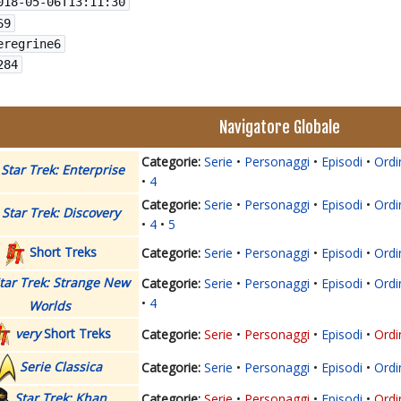
018-05-06T13:11:30
69
eregrine6
284
Navigatore Globale
Serie
Personaggi
Episodi
Ordi
Star Trek: Enterprise
4
Serie
Personaggi
Episodi
Ordi
Star Trek: Discovery
4
5
Short Treks
Serie
Personaggi
Episodi
Ordi
tar Trek: Strange New
Serie
Personaggi
Episodi
Ordi
4
Worlds
very
Short Treks
Serie
Personaggi
Episodi
Ordi
Serie Classica
Serie
Personaggi
Episodi
Ordi
Star Trek: Khan
Serie
Personaggi
Episodi
Ordi