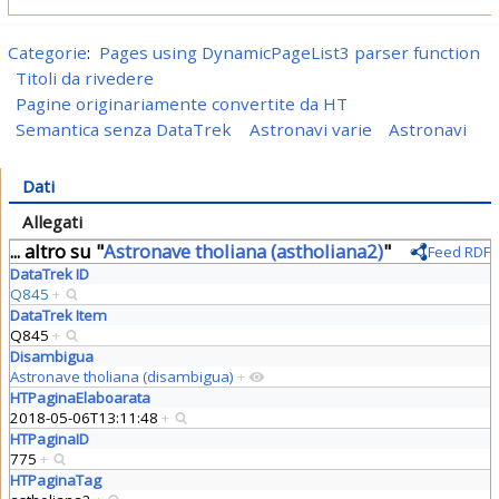
Categorie
:
Pages using DynamicPageList3 parser function
Titoli da rivedere
Pagine originariamente convertite da HT
Semantica senza DataTrek
Astronavi varie
Astronavi
Dati
Allegati
... altro su "
Astronave tholiana (astholiana2)
"
Feed RDF
DataTrek ID
Q845
+
DataTrek Item
Q845
+
Disambigua
Astronave tholiana (disambigua)
+
HTPaginaElaboarata
2018-05-06T13:11:48
+
HTPaginaID
775
+
HTPaginaTag