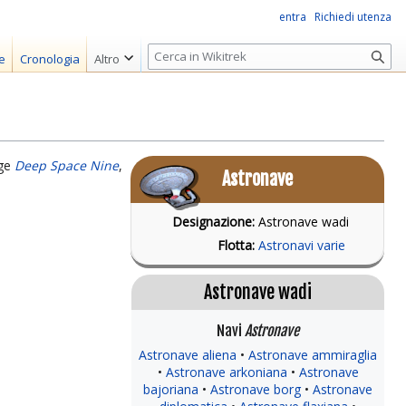
entra
Richiedi utenza
R
e
Cronologia
Altro
i
c
e
r
c
nge
Deep Space Nine
,
Astronave
a
Designazione:
Astronave wadi
Flotta:
Astronavi varie
Astronave wadi
Navi
Astronave
Astronave aliena
Astronave ammiraglia
Astronave arkoniana
Astronave
bajoriana
Astronave borg
Astronave