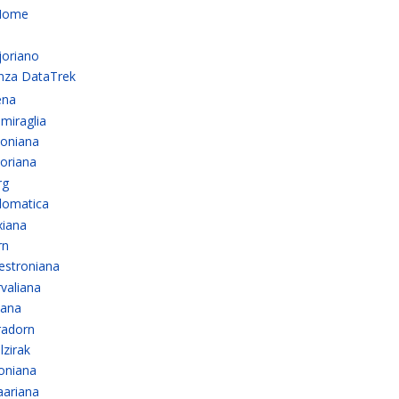
Home
oriano
nza DataTrek
ena
miraglia
koniana
joriana
rg
plomatica
xiana
rn
estroniana
valiana
iana
radorn
zirak
ioniana
aariana