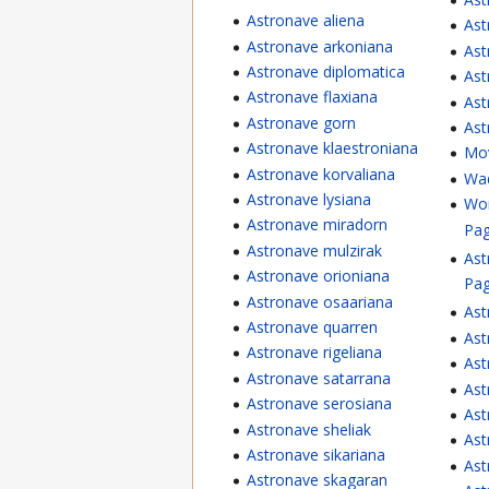
Astronave aliena
Ast
Astronave arkoniana
Ast
Astronave diplomatica
Ast
Astronave flaxiana
Ast
Astronave gorn
Ast
Astronave klaestroniana
Mo
Astronave korvaliana
Wa
Astronave lysiana
Wor
Astronave miradorn
Pag
Astronave mulzirak
Ast
Astronave orioniana
Pag
Astronave osaariana
Ast
Astronave quarren
Ast
Astronave rigeliana
Ast
Astronave satarrana
Ast
Astronave serosiana
Ast
Astronave sheliak
Ast
Astronave sikariana
Ast
Astronave skagaran