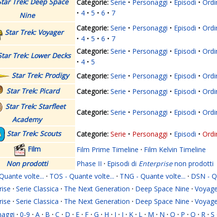
Star Trek: Deep Space
Serie
Personaggi
Episodi
Ordi
4
5
6
7
Nine
Serie
Personaggi
Episodi
Ordi
Star Trek: Voyager
4
5
6
7
Serie
Personaggi
Episodi
Ordi
Star Trek: Lower Decks
4
5
Star Trek: Prodigy
Serie
Personaggi
Episodi
Ordi
Star Trek: Picard
Serie
Personaggi
Episodi
Ordi
Star Trek: Starfleet
Serie
Personaggi
Episodi
Ordi
Academy
Star Trek: Scouts
Serie
Personaggi
Episodi
Ordi
Film
Film Prime Timeline
·
Film Kelvin Timeline
Non prodotti
Phase II
·
Episodi di
Enterprise
non prodotti
Quante volte...
·
TOS - Quante volte...
·
TNG - Quante volte...
·
DSN - Qu
rise
·
Serie Classica
·
The Next Generation
·
Deep Space Nine
·
Voyage
rise
·
Serie Classica
·
The Next Generation
·
Deep Space Nine
·
Voyage
naggi
·
0-9
·
A
·
B
·
C
·
D
·
E
·
F
·
G
·
H
·
I
·
J
·
K
·
L
·
M
·
N
·
O
·
P
·
Q
·
R
·
S