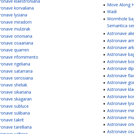
ronave klaestroniana
Move Along 
ronave korvaliana
Wadi
ronave lysiana
Wormhole baj
ronave miradorn
Semantica se
ronave mulzirak
Astronave ali
ronave orioniana
Astronave am
ronave osaariana
Astronave ar
ronave quarren
Astronave ba
ronave rifornimento
Astronave bo
ronave rigeliana
Astronave di
ronave satarrana
Astronave fla
ronave serosiana
Astronave go
ronave sheliak
Astronave kla
ronave sikariana
Astronave kor
ronave skagaran
Astronave lys
ronave subluce
Astronave mi
ronave sulibana
Astronave mul
ronave takrit
Astronave or
ronave tarelliana
Astronave os
ronave valtese