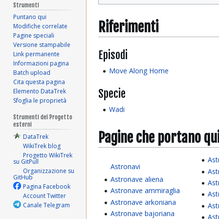
Strumenti
Puntano qui
Riferimenti
Modifiche correlate
Pagine speciali
Versione stampabile
Episodi
Link permanente
Informazioni pagina
Move Along Home
Batch upload
Cita questa pagina
Specie
Elemento DataTrek
Sfoglia le proprietà
Wadi
Strumenti del Progetto
esterni
Pagine che portano qu
DataTrek
WikiTrek blog
Progetto WikiTrek
Ast
su GitPull
Astronavi
Ast
Organizzazione su
GitHub
Astronave aliena
Ast
Pagina Facebook
Astronave ammiraglia
Ast
Account Twitter
Astronave arkoniana
Ast
Canale Telegram
Astronave bajoriana
Ast