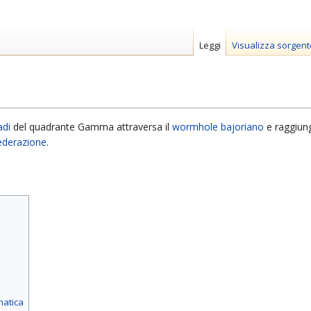
Leggi
Visualizza sorgent
di
del quadrante Gamma attraversa il
wormhole bajoriano
e raggiu
ederazione
.
matica