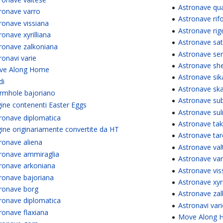
Astronave qu
ronave varro
Astronave rif
ronave vissiana
Astronave rig
ronave xyrilliana
Astronave sa
ronave zalkoniana
Astronave se
ronavi varie
Astronave she
ve Along Home
Astronave sik
di
Astronave sk
mhole bajoriano
Astronave su
ine contenenti Easter Eggs
Astronave sul
ronave diplomatica
Astronave tak
ine originariamente convertite da HT
Astronave tar
ronave aliena
Astronave val
ronave ammiraglia
Astronave va
ronave arkoniana
Astronave vis
ronave bajoriana
Astronave xyri
ronave borg
Astronave za
ronave diplomatica
Astronavi vari
ronave flaxiana
Move Along 