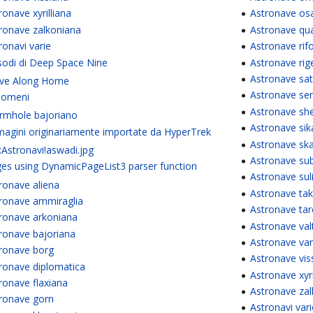
ronave xyrilliana
Astronave os
ronave zalkoniana
Astronave qu
ronavi varie
Astronave rif
sodi di Deep Space Nine
Astronave rig
Astronave sa
ve Along Home
Astronave se
nomeni
Astronave she
mhole bajoriano
Astronave sik
agini originariamente importate da HyperTrek
Astronave sk
e:Astronavi!aswadi.jpg
Astronave su
es using DynamicPageList3 parser function
Astronave sul
ronave aliena
Astronave tak
ronave ammiraglia
Astronave tar
ronave arkoniana
Astronave val
ronave bajoriana
Astronave va
ronave borg
Astronave vis
ronave diplomatica
Astronave xyri
ronave flaxiana
Astronave za
ronave gorn
Astronavi vari