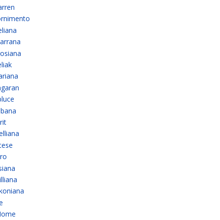
arren
ornimento
eliana
tarrana
rosiana
liak
ariana
agaran
bluce
ibana
rit
elliana
tese
rro
siana
lliana
lkoniana
e
Home