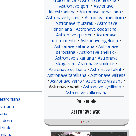
diplomatica
Astronave flaxiana
Astronave gorn
Astronave
klaestroniana
Astronave korvaliana
Astronave lysiana
Astronave miradorn
Astronave mulzirak
Astronave
orioniana
Astronave osaariana
Astronave quarren
Astronave
rifornimento
Astronave rigeliana
Astronave satarrana
Astronave
serosiana
Astronave sheliak
Astronave sikariana
Astronave
skagaran
Astronave subluce
Astronave sulibana
Astronave takrit
Astronave tarelliana
Astronave valtese
Astronave varro
Astronave vissiana
Astronave wadi
Astronave xyrilliana
Astronave zalkoniana
estroniana
Personale
valiana
Astronave wadi
iana
radorn
t
v
e
zirak
ioniana