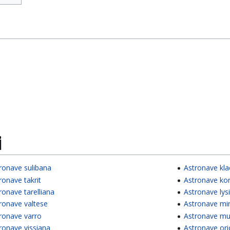
i
ronave sulibana
Astronave kla
ronave takrit
Astronave kor
ronave tarelliana
Astronave lys
ronave valtese
Astronave mi
ronave varro
Astronave mul
ronave vissiana
Astronave or