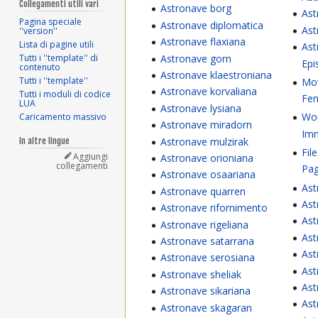
Collegamenti utili vari
Astronave borg
Ast
Pagina speciale
Astronave diplomatica
Ast
''version''
Astronave flaxiana
Lista di pagine utili
Ast
Astronave gorn
Tutti i ''template'' di
Epi
contenuto
Astronave klaestroniana
Tutti i ''template''
Mo
Astronave korvaliana
Tutti i moduli di codice
Fe
LUA
Astronave lysiana
Wor
Caricamento massivo
Astronave miradorn
Imm
Astronave mulzirak
In altre lingue
Fil
Aggiungi
Astronave orioniana
collegamenti
Pag
Astronave osaariana
Ast
Astronave quarren
Ast
Astronave rifornimento
Ast
Astronave rigeliana
Ast
Astronave satarrana
Ast
Astronave serosiana
Ast
Astronave sheliak
Ast
Astronave sikariana
Ast
Astronave skagaran