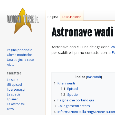
Pagina
Discussione
Astronave wadi
Vai
Vai
Astronave con cui una delegazione
Wa
Pagina principale
alla
alla
per stabilire il primo contatto con la
F
Ultime modifiche
navigazione
ricerca
Una pagina a caso
Aiuto
Navigatore
Indice
Le serie
1
Riferimenti
Gli episodi
1.1
Episodi
I personaggi
Le specie
1.2
Specie
I pianeti
2
Pagine che portano qui
Le astronavi
3
Collegamenti esterni
altro…
4
Informazioni sulla migrazione auto