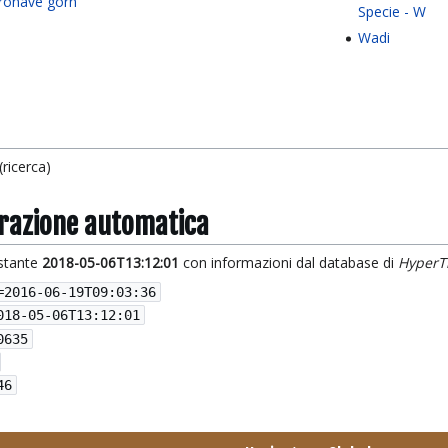
ronave gorn
Specie - W
Wadi
ricerca)
grazione automatica
istante
2018-05-06T13:12:01
con informazioni dal database di
HyperT
=
2016-06-19T09:03:36
018-05-06T13:12:01
0635
46