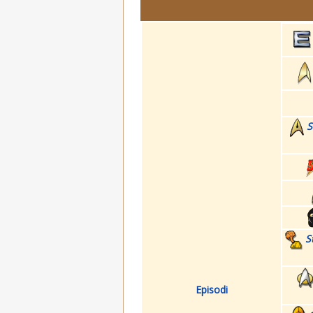
S
S
Episodi