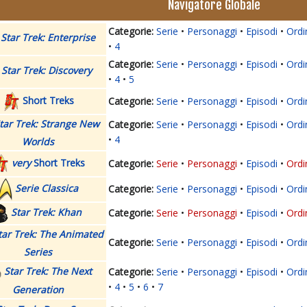
Navigatore Globale
Serie
Personaggi
Episodi
Ordi
Star Trek: Enterprise
4
Serie
Personaggi
Episodi
Ordi
Star Trek: Discovery
4
5
Short Treks
Serie
Personaggi
Episodi
Ordi
tar Trek: Strange New
Serie
Personaggi
Episodi
Ordi
4
Worlds
very
Short Treks
Serie
Personaggi
Episodi
Ordi
Serie Classica
Serie
Personaggi
Episodi
Ordi
Star Trek: Khan
Serie
Personaggi
Episodi
Ordi
tar Trek: The Animated
Serie
Personaggi
Episodi
Ordi
Series
Star Trek: The Next
Serie
Personaggi
Episodi
Ordi
4
5
6
7
Generation