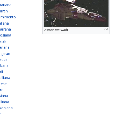
aariana
arren
ornimento
eliana
tarrana
Astronave wadi
rosiana
liak
ariana
agaran
bluce
ibana
rit
elliana
tese
rro
siana
lliana
lkoniana
e