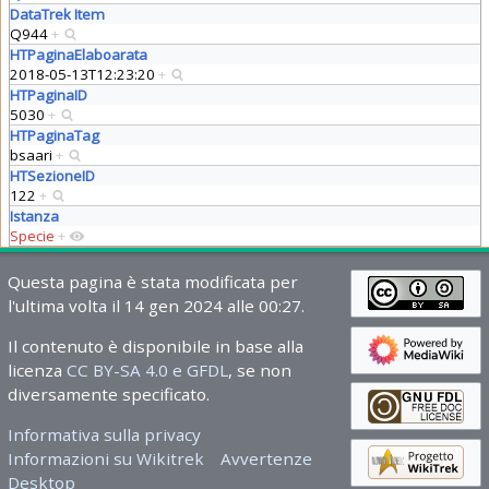
DataTrek Item
Q944
+
HTPaginaElaboarata
2018-05-13T12:23:20
+
HTPaginaID
5030
+
HTPaginaTag
bsaari
+
HTSezioneID
122
+
Istanza
Specie
+
Questa pagina è stata modificata per
l'ultima volta il 14 gen 2024 alle 00:27.
Il contenuto è disponibile in base alla
licenza
CC BY-SA 4.0 e GFDL
, se non
diversamente specificato.
Informativa sulla privacy
Informazioni su Wikitrek
Avvertenze
Desktop