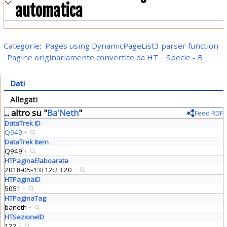
automatica
Categorie
:
Pages using DynamicPageList3 parser function
Pagine originariamente convertite da HT
Specie - B
Dati
Allegati
... altro su "
Ba'Neth
"
Feed RDF
DataTrek ID
Q949
+
DataTrek Item
Q949
+
HTPaginaElaboarata
2018-05-13T12:23:20
+
HTPaginaID
5051
+
HTPaginaTag
baneth
+
HTSezioneID
122
+