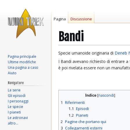
Pagina
Discussione
Bandi
Vai
Vai
Specie umanoide originaria di
Deneb I
Pagina principale
alla
alla
I Bandi avevano richiesto di entrare a 
Ultime modifiche
navigazione
ricerca
Una pagina a caso
è poi rivelata essere non un manufat
Aiuto
Navigatore
Le serie
Gli episodi
Indice
I personaggi
1
Riferimenti
Le specie
1.1
Episodi
I pianeti
1.2
Pianeti
Le astronavi
2
Pagine che portano qui
altro…
3
Collegamenti esterni