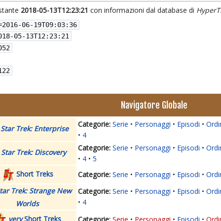
istante
2018-05-13T12:23:21
con informazioni dal database di
HyperT
=
2016-06-19T09:03:36
018-05-13T12:23:21
052
122
Navigatore Globale
Serie
Personaggi
Episodi
Ordi
Star Trek: Enterprise
4
Serie
Personaggi
Episodi
Ordi
Star Trek: Discovery
4
5
Short Treks
Serie
Personaggi
Episodi
Ordi
tar Trek: Strange New
Serie
Personaggi
Episodi
Ordi
4
Worlds
very
Short Treks
Serie
Personaggi
Episodi
Ordi