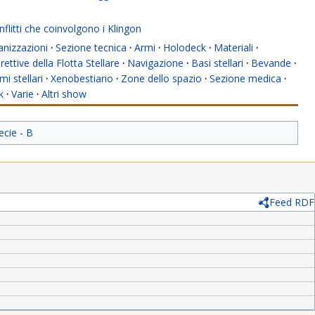
flitti che coinvolgono i Klingon
anizzazioni
·
Sezione tecnica
·
Armi
·
Holodeck
·
Materiali
·
rettive della Flotta Stellare
·
Navigazione
·
Basi stellari
·
Bevande
·
mi stellari
·
Xenobestiario
·
Zone dello spazio
·
Sezione medica
·
k
·
Varie
·
Altri show
ecie - B
Feed RDF