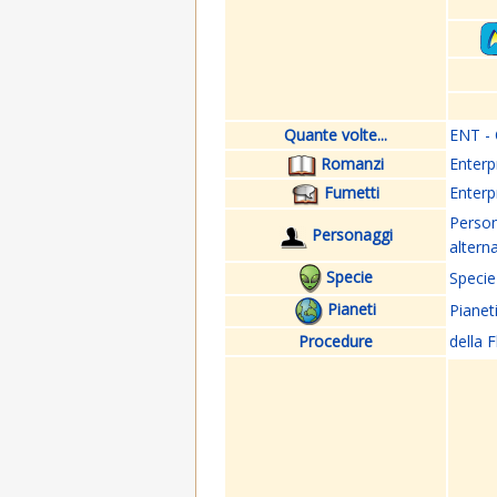
Quante volte...
ENT - 
Romanzi
Enterp
Fumetti
Enterp
Perso
Personaggi
altern
Specie
Specie
Pianeti
Pianet
Procedure
della F