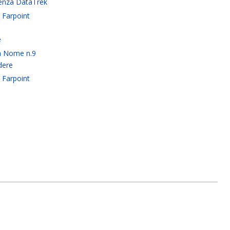
enza DataTrek
 Farpoint
e
a Nome n.9
edere
 Farpoint