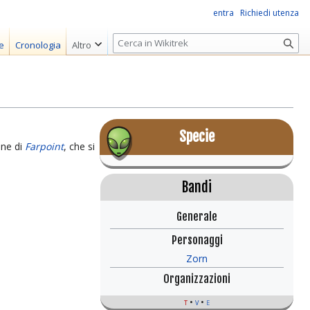
entra
Richiedi utenza
R
e
Cronologia
Altro
i
c
e
r
c
Specie
a
one di
Farpoint
, che si
Bandi
Generale
Personaggi
Zorn
Organizzazioni
t
v
e