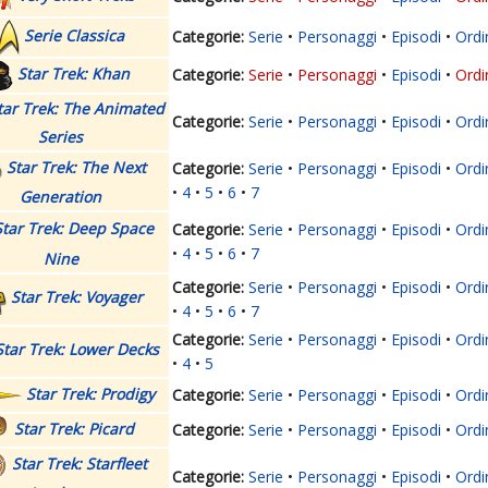
Serie Classica
Serie
Personaggi
Episodi
Ordi
Star Trek: Khan
Serie
Personaggi
Episodi
Ordi
tar Trek: The Animated
Serie
Personaggi
Episodi
Ordi
Series
Star Trek: The Next
Serie
Personaggi
Episodi
Ordi
4
5
6
7
Generation
Star Trek: Deep Space
Serie
Personaggi
Episodi
Ordi
4
5
6
7
Nine
Serie
Personaggi
Episodi
Ordi
Star Trek: Voyager
4
5
6
7
Serie
Personaggi
Episodi
Ordi
Star Trek: Lower Decks
4
5
Star Trek: Prodigy
Serie
Personaggi
Episodi
Ordi
Star Trek: Picard
Serie
Personaggi
Episodi
Ordi
Star Trek: Starfleet
Serie
Personaggi
Episodi
Ordi