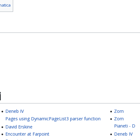
matica
i
Deneb IV
Zorn
Pages using DynamicPageList3 parser function
Zorn
Pianeti - D
David Erskine
Encounter at Farpoint
Deneb IV