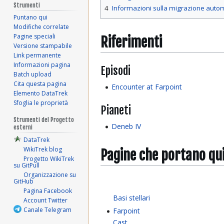
Strumenti
4
Informazioni sulla migrazione auto
Puntano qui
Modifiche correlate
Pagine speciali
Riferimenti
Versione stampabile
Link permanente
Informazioni pagina
Episodi
Batch upload
Cita questa pagina
Encounter at Farpoint
Elemento DataTrek
Sfoglia le proprietà
Pianeti
Strumenti del Progetto
Deneb IV
esterni
DataTrek
WikiTrek blog
Pagine che portano qu
Progetto WikiTrek
su GitPull
Organizzazione su
GitHub
Pagina Facebook
Basi stellari
Account Twitter
Canale Telegram
Farpoint
Cast