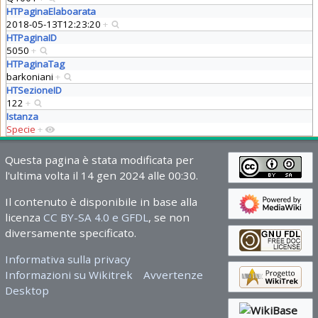
HTPaginaElaboarata
2018-05-13T12:23:20
+
HTPaginaID
5050
+
HTPaginaTag
barkoniani
+
HTSezioneID
122
+
Istanza
Specie
+
Questa pagina è stata modificata per
l'ultima volta il 14 gen 2024 alle 00:30.
Il contenuto è disponibile in base alla
licenza
CC BY-SA 4.0 e GFDL
, se non
diversamente specificato.
Informativa sulla privacy
Informazioni su Wikitrek
Avvertenze
Desktop