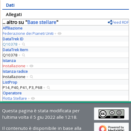
Dati
Allegati
... altro su "
Base stellare
"
Feed RDF
Affiliazione
Federazione dei Pianeti Uniti
+
DataTrek ID
Q10378
+
DataTrek Item
Q10378
+
Istanza
Installazione
+
Istanza radice
Installazione
+
ListProp
P14, P40, P41, P3, P68
+
Operatore
Flotta Stellare
+
Questa pagina è stata modificata per
l'ultima volta il 5 giu 2022 alle 12:18.
Il contenuto è disponibile in base alla