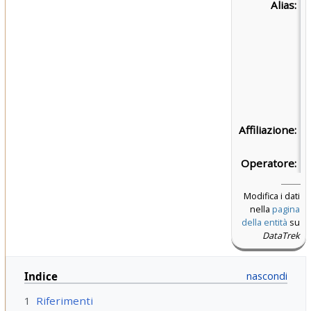
Alias:
Affiliazione:
Fe
Pi
Operatore:
Fl
Modifica i dati
nella
pagina
della entità
su
DataTrek
Indice
1
Riferimenti