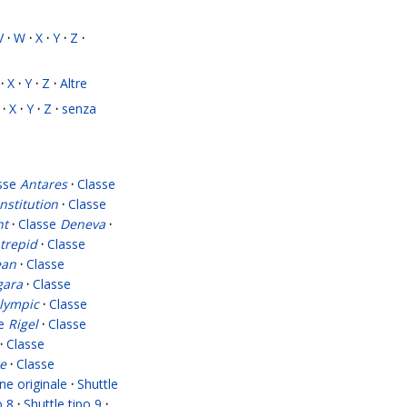
V
·
W
·
X
·
Y
·
Z
·
·
X
·
Y
·
Z
·
Altre
·
X
·
Y
·
Z
·
senza
sse
Antares
·
Classe
nstitution
·
Classe
nt
·
Classe
Deneva
·
ntrepid
·
Classe
ean
·
Classe
gara
·
Classe
lympic
·
Classe
se
Rigel
·
Classe
·
Classe
e
·
Classe
ne originale
·
Shuttle
o 8
·
Shuttle tipo 9
·