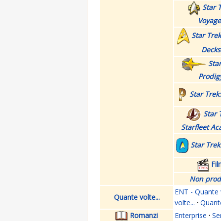
Star T
Voyage
Star Tre
Decks
Star
Prodig
Star Trek
Star 
Starfleet A
Star Trek
Fi
Non prod
ENT - Quante v
Quante volte...
volte...
·
Quante
Romanzi
Enterprise
·
Se