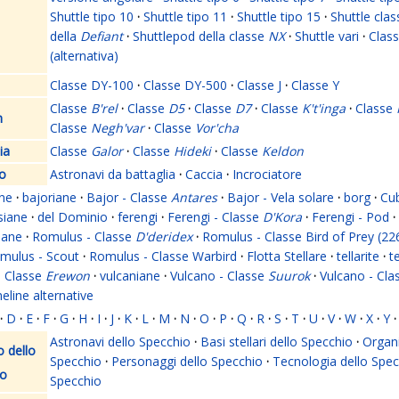
Shuttle tipo 10
·
Shuttle tipo 11
·
Shuttle tipo 15
·
Shuttle clas
della
Defiant
·
Shuttlepod della classe
NX
·
Shuttle vari
·
Clas
(alternativa)
Classe DY-100
·
Classe DY-500
·
Classe J
·
Classe Y
Classe
B'rel
·
Classe
D5
·
Classe
D7
·
Classe
K't'inga
·
Classe
n
Classe
Negh'var
·
Classe
Vor'cha
ia
Classe
Galor
·
Classe
Hideki
·
Classe
Keldon
o
Astronavi da battaglia
·
Caccia
·
Incrociatore
ne
·
bajoriane
·
Bajor - Classe
Antares
·
Bajor - Vela solare
·
borg
·
Cub
siane
·
del Dominio
·
ferengi
·
Ferengi - Classe
D'Kora
·
Ferengi - Pod
·
lane
·
Romulus - Classe
D'deridex
·
Romulus - Classe Bird of Prey (22
mulus - Scout
·
Romulus - Classe Warbird
·
Flotta Stellare
·
tellarite
·
t
- Classe
Erewon
·
vulcaniane
·
Vulcano - Classe
Suurok
·
Vulcano - Cl
meline alternative
·
D
·
E
·
F
·
G
·
H
·
I
·
J
·
K
·
L
·
M
·
N
·
O
·
P
·
Q
·
R
·
S
·
T
·
U
·
V
·
W
·
X
·
Y
·
Astronavi dello Specchio
·
Basi stellari dello Specchio
·
Organi
o dello
Specchio
·
Personaggi dello Specchio
·
Tecnologia dello Spec
io
Specchio