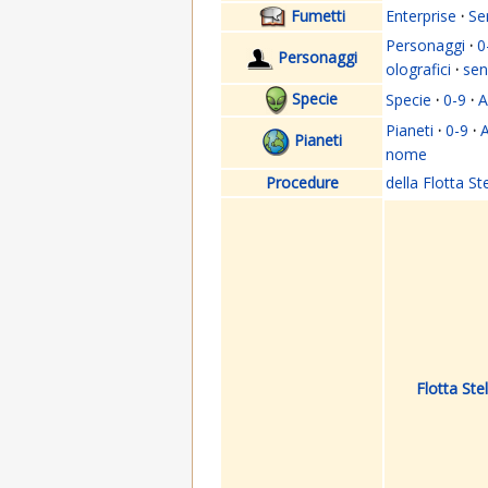
Fumetti
Enterprise
·
Se
Personaggi
·
0
Personaggi
olografici
·
se
Specie
Specie
·
0-9
·
A
Pianeti
·
0-9
·
Pianeti
nome
Procedure
della Flotta St
Flotta Stel