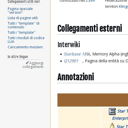
conosciuto nel
2399
Federazione 
Collegamenti utili vari
territori
Klin
Pagina speciale
''version''
Lista di pagine utili
Tutti i ''template'' di
Collegamenti esterni
contenuto
Tutti i ''template''
Tutti i moduli di codice
LUA
Interwiki
Caricamento massivo
Starbase 18
, Memory Alpha (ing
In altre lingue
Q12901
, Pagina della entità su
Aggiungi
collegamenti
Annotazioni
Star T
Enterpri
Star T