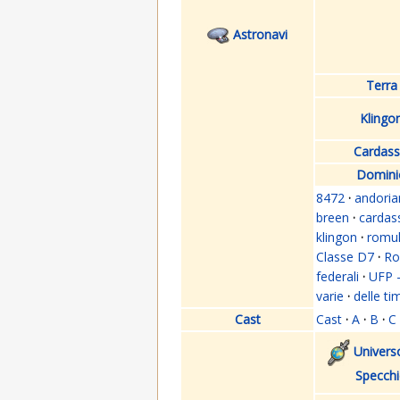
Astronavi
Terra
Klingo
Cardass
Domini
8472
·
andoria
breen
·
cardas
klingon
·
romu
Classe D7
·
Ro
federali
·
UFP 
varie
·
delle ti
Cast
Cast
·
A
·
B
·
C
Univers
Specch