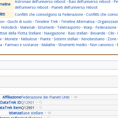
Astronavi dell'universo reboot
·
Basi dell'universo reboot
·
Pe
imeline
dell'universo reboot
·
Pianeti dell'universo reboot
itti
Conflitti che coinvolgono la Federazione
·
Conflitti che coinv
ion
·
Giochi di ruolo
·
Timeline Trek
·
Timeline Alternativa
·
Organizzazi
Holodeck
·
Materiali
·
Strumenti
·
Teletrasporto
·
Warp
·
Federazione
ttive della Flotta Stellare
·
Navigazione
·
Basi stellari
·
Bevande
·
Cibi
·
i
·
Monete
·
Nebulose
·
Piante
·
Sistemi stellari
·
Xenobestiario
·
Zone 
ca
·
Farmaci e sostanze
·
Malattie
·
Strumenti medici
·
Non canonico
·
Affiliazione
Federazione dei Pianeti Uniti
+
DataTrek ID
Q12901
+
taTrek Item
Q12901
+
Istanza
Base stellare
+