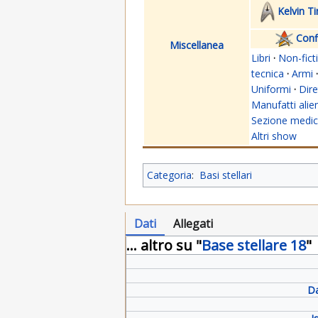
Kelvin T
Confl
Miscellanea
Libri
·
Non-fict
tecnica
·
Armi
·
Uniformi
·
Dire
Manufatti alien
Sezione medi
Altri show
Categoria
:
Basi stellari
Dati
Allegati
... altro su "
Base stellare 18
"
Da