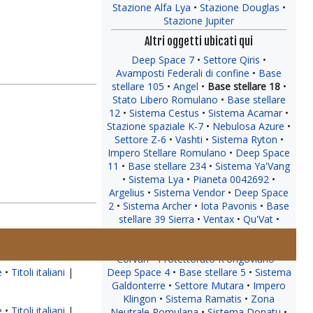
Stazione Alfa Lya
Stazione Douglas
Stazione Jupiter
Altri oggetti ubicati qui
Deep Space 7
Settore Qiris
Avamposti Federali di confine
Base
stellare 105
Angel
Base stellare 18
Stato Libero Romulano
Base stellare
12
Sistema Cestus
Sistema Acamar
Stazione spaziale K-7
Nebulosa Azure
Settore Z-6
Vashti
Sistema Ryton
Impero Stellare Romulano
Deep Space
11
Base stellare 234
Sistema Ya'Vang
Sistema Lya
Pianeta 0042692
Argelius
Sistema Vendor
Deep Space
2
Sistema Archer
Iota Pavonis
Base
stellare 39 Sierra
Ventax
Qu'Vat
Base stellare 80
Beta Thoridor
Sistema Algeron
Qualor II
Sistema
Corvan
Protettorato R'ongoviano
e
Titoli italiani
|
Deep Space 4
Base stellare 5
Sistema
Galdonterre
Settore Mutara
Impero
Klingon
Sistema Ramatis
Zona
e
Titoli italiani
|
Neutrale Romulana
Sistema Donatu