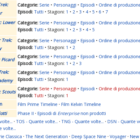
rek:
Serie
Personaggi
Episodi
Ordine di produzion
Tutti
Stagioni:
1
2
3
4
5
6
7
r
k: Lower
Serie
Personaggi
Episodi
Ordine di produzion
Tutti
Stagioni:
1
2
3
4
5
 Trek:
Serie
Personaggi
Episodi
Ordine di produzion
Tutti
Stagioni:
1
2
y
Serie
Personaggi
Episodi
Ordine di produzion
: Picard
Tutti
Stagioni:
1
2
3
Trek:
Serie
Personaggi
Episodi
Ordine di produzion
Tutti
Stagioni:
1
cademy
Serie
Personaggi
Episodi
Ordine di produzion
: Scouts
Tutti
Stagioni:
1
lm
Film Prime Timeline
·
Film Kelvin Timeline
otti
Phase II
·
Episodi di
Enterprise
non prodotti
olte...
·
TOS - Quante volte...
·
TNG - Quante volte...
·
DSN - Quante vol
 volte...
rie Classica
·
The Next Generation
·
Deep Space Nine
·
Voyager
·
New 