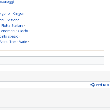
rsonaggi
olgono i Klingon
oni
·
Sezione
·
Flotta Stellare
·
Fenomeni
·
Giochi
·
dello spazio
·
Eventi Trek
·
Varie
·
Feed RDF