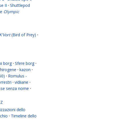
se II
·
Shuttlepod
se
Olympic
K'Vort
(Bird of Prey)
·
i borg
·
Sfere borg
·
hirogene
·
kazon
·
60)
·
Romulus -
errestri
·
vidiiane
·
asse senza nome
·
Z
zzazioni dello
chio
·
Timeline dello