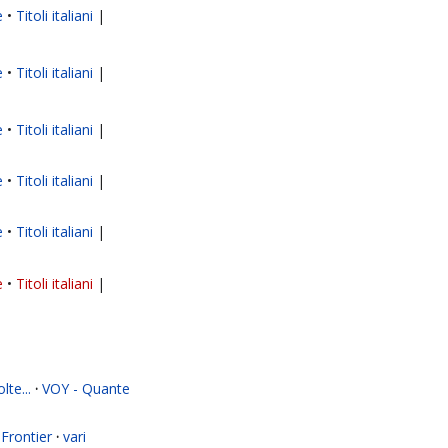
e
Titoli italiani
|
e
Titoli italiani
|
e
Titoli italiani
|
e
Titoli italiani
|
e
Titoli italiani
|
e
Titoli italiani
|
te...
·
VOY - Quante
Frontier
·
vari