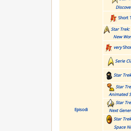
Discove
Short 
Star Trek:
New Wor
very
Shor
Serie Cl
Star Tre
Star Tr
Animated S
Star Tr
Episodi
Next Gener
Star Tre
Space N