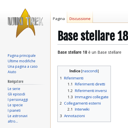
Pagina
Discussione
Base stellare 1
Vai
Vai
Base stellare 18
è un Base stellare
Pagina principale
alla
alla
Ultime modifiche
navigazione
ricerca
Una pagina a caso
Indice
Aiuto
1
Riferimenti
Navigatore
1.1
Riferimenti diretti
Le serie
1.2
Riferimenti inversi
Gli episodi
1.3
Immagini collegate
I personaggi
2
Collegamenti esterni
Le specie
2.1
Interwiki
I pianeti
3
Annotazioni
Le astronavi
altro…