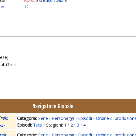
con i
Alpha
e la
Base stellare
gon
12
lese)
 DataTrek
Navigatore Globale
rek:
Serie
Personaggi
Episodi
Ordine di produzion
Tutti
Stagioni:
1
2
3
4
se
rek:
Serie
Personaggi
Episodi
Ordine di produzion