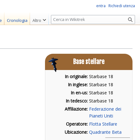
entra
Richiedi utenza
R
e
Cronologia
Altro
i
c
e
r
c
Base stellare
a
In originale:
Starbase 18
In inglese:
Starbase 18
In en-us:
Starbase 18
In tedesco:
Starbase 18
Affiliazione:
Federazione dei
Pianeti Uniti
Operatore:
Flotta Stellare
Ubicazione:
Quadrante Beta