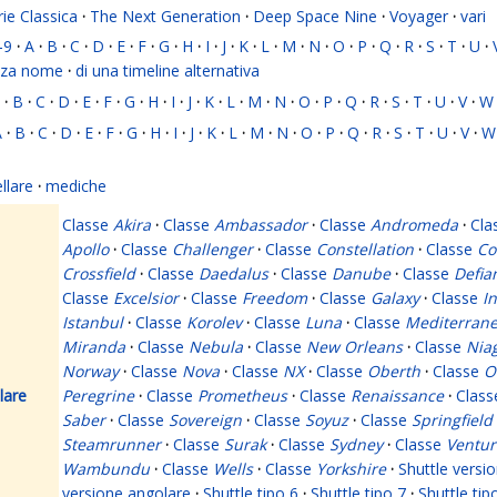
rie Classica
·
The Next Generation
·
Deep Space Nine
·
Voyager
·
vari
-9
·
A
·
B
·
C
·
D
·
E
·
F
·
G
·
H
·
I
·
J
·
K
·
L
·
M
·
N
·
O
·
P
·
Q
·
R
·
S
·
T
·
U
·
nza nome
·
di una timeline alternativa
·
B
·
C
·
D
·
E
·
F
·
G
·
H
·
I
·
J
·
K
·
L
·
M
·
N
·
O
·
P
·
Q
·
R
·
S
·
T
·
U
·
V
·
W
A
·
B
·
C
·
D
·
E
·
F
·
G
·
H
·
I
·
J
·
K
·
L
·
M
·
N
·
O
·
P
·
Q
·
R
·
S
·
T
·
U
·
V
·
W
ellare
·
mediche
Classe
Akira
·
Classe
Ambassador
·
Classe
Andromeda
·
Cla
Apollo
·
Classe
Challenger
·
Classe
Constellation
·
Classe
Co
Crossfield
·
Classe
Daedalus
·
Classe
Danube
·
Classe
Defia
Classe
Excelsior
·
Classe
Freedom
·
Classe
Galaxy
·
Classe
I
Istanbul
·
Classe
Korolev
·
Classe
Luna
·
Classe
Mediterran
Miranda
·
Classe
Nebula
·
Classe
New Orleans
·
Classe
Nia
Norway
·
Classe
Nova
·
Classe
NX
·
Classe
Oberth
·
Classe
O
lare
Peregrine
·
Classe
Prometheus
·
Classe
Renaissance
·
Clas
Saber
·
Classe
Sovereign
·
Classe
Soyuz
·
Classe
Springfield
Steamrunner
·
Classe
Surak
·
Classe
Sydney
·
Classe
Ventur
Wambundu
·
Classe
Wells
·
Classe
Yorkshire
·
Shuttle versio
versione angolare
·
Shuttle tipo 6
·
Shuttle tipo 7
·
Shuttle tip