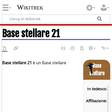
Wikitrek
Base stellare 21
Base stellare 21
è un Base stellare
Base
stellare
In tedesco:
St
2
Affiliazione:
Fe
de
Un