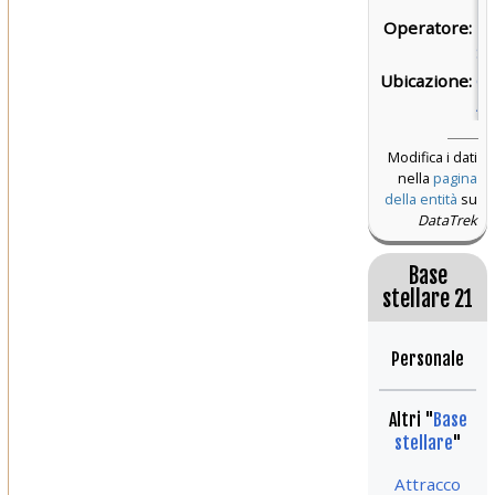
Operatore:
Fl
St
Ubicazione:
Q
Al
Modifica i dati
nella
pagina
della entità
su
DataTrek
Base
stellare 21
Personale
Altri "
Base
stellare
"
Attracco