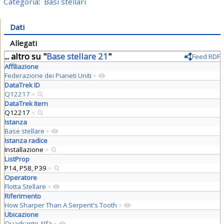
Categoria
:
Basi stellari
Dati
Allegati
... altro su "
Base stellare 21
"
Feed RDF
Affiliazione
Federazione dei Pianeti Uniti
+
DataTrek ID
Q12217
+
DataTrek Item
Q12217
+
Istanza
Base stellare
+
Istanza radice
Installazione
+
ListProp
P14, P58, P39
+
Operatore
Flotta Stellare
+
Riferimento
How Sharper Than A Serpent's Tooth
+
Ubicazione
Quadrante Alfa
+