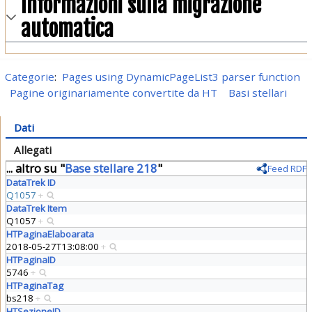
Informazioni sulla migrazione
automatica
Categorie
:
Pages using DynamicPageList3 parser function
Pagine originariamente convertite da HT
Basi stellari
Dati
Allegati
... altro su "
Base stellare 218
"
Feed RDF
DataTrek ID
Q1057
+
DataTrek Item
Q1057
+
HTPaginaElaboarata
2018-05-27T13:08:00
+
HTPaginaID
5746
+
HTPaginaTag
bs218
+
HTSezioneID