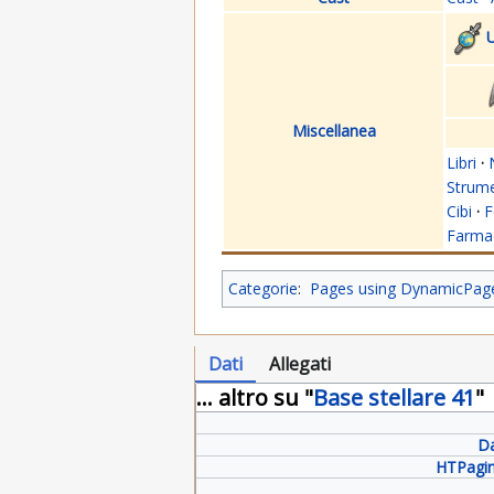
U
Miscellanea
Libri
·
Strume
Cibi
·
F
Farmac
Categorie
:
Pages using DynamicPageL
Dati
Allegati
... altro su "
Base stellare 41
"
Da
HTPagin