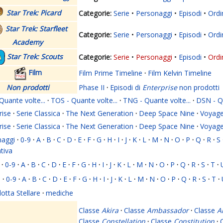
Star Trek: Picard
Serie
Personaggi
Episodi
Ordi
Star Trek: Starfleet
Serie
Personaggi
Episodi
Ordi
Academy
Star Trek: Scouts
Serie
Personaggi
Episodi
Ordi
Film
Film Prime Timeline
·
Film Kelvin Timeline
Non prodotti
Phase II
·
Episodi di
Enterprise
non prodotti
Quante volte...
·
TOS - Quante volte...
·
TNG - Quante volte...
·
DSN - Qu
rise
·
Serie Classica
·
The Next Generation
·
Deep Space Nine
·
Voyage
rise
·
Serie Classica
·
The Next Generation
·
Deep Space Nine
·
Voyage
naggi
·
0-9
·
A
·
B
·
C
·
D
·
E
·
F
·
G
·
H
·
I
·
J
·
K
·
L
·
M
·
N
·
O
·
P
·
Q
·
R
·
S
ativa
·
0-9
·
A
·
B
·
C
·
D
·
E
·
F
·
G
·
H
·
I
·
J
·
K
·
L
·
M
·
N
·
O
·
P
·
Q
·
R
·
S
·
T
·
i
·
0-9
·
A
·
B
·
C
·
D
·
E
·
F
·
G
·
H
·
I
·
J
·
K
·
L
·
M
·
N
·
O
·
P
·
Q
·
R
·
S
·
T
·
lotta Stellare
·
mediche
Classe
Akira
·
Classe
Ambassador
·
Classe
A
Classe
Constellation
·
Classe
Constitution
·