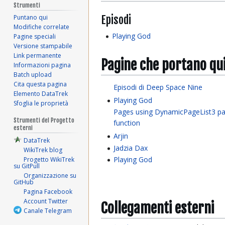
Strumenti
Episodi
Puntano qui
Modifiche correlate
Playing God
Pagine speciali
Versione stampabile
Link permanente
Pagine che portano qu
Informazioni pagina
Batch upload
Cita questa pagina
Episodi di Deep Space Nine
Elemento DataTrek
Playing God
Sfoglia le proprietà
Pages using DynamicPageList3 pa
Strumenti del Progetto
function
esterni
Arjin
DataTrek
Jadzia Dax
WikiTrek blog
Playing God
Progetto WikiTrek
su GitPull
Organizzazione su
GitHub
Pagina Facebook
Account Twitter
Collegamenti esterni
Canale Telegram