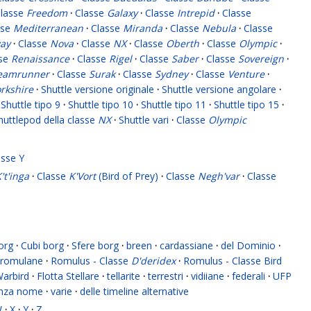
lasse
Freedom
·
Classe
Galaxy
·
Classe
Intrepid
·
Classe
sse
Mediterranean
·
Classe
Miranda
·
Classe
Nebula
·
Classe
ay
·
Classe
Nova
·
Classe
NX
·
Classe
Oberth
·
Classe
Olympic
·
sse
Renaissance
·
Classe
Rigel
·
Classe
Saber
·
Classe
Sovereign
·
eamrunner
·
Classe
Surak
·
Classe
Sydney
·
Classe
Venture
·
rkshire
·
Shuttle versione originale
·
Shuttle versione angolare
·
Shuttle tipo 9
·
Shuttle tipo 10
·
Shuttle tipo 11
·
Shuttle tipo 15
·
huttlepod della classe
NX
·
Shuttle vari
·
Classe
Olympic
asse Y
't'inga
·
Classe
K'Vort
(Bird of Prey)
·
Classe
Negh'var
·
Classe
org
·
Cubi borg
·
Sfere borg
·
breen
·
cardassiane
·
del Dominio
·
romulane
·
Romulus - Classe
D'deridex
·
Romulus - Classe Bird
Warbird
·
Flotta Stellare
·
tellarite
·
terrestri
·
vidiiane
·
federali
·
UFP
enza nome
·
varie
·
delle timeline alternative
W
·
X
·
Y
·
Z