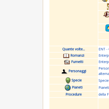
Quante volte...
ENT - 
Romanzi
Enterp
Fumetti
Enterp
Perso
Personaggi
altern
Specie
Specie
Pianeti
Pianet
Procedure
della F