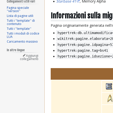
Starbase 41
, Memory Alpha
Collegamenti utili vari
Pagina speciale
''version''
Informazioni sulla mi
Lista di pagine utili
Tutti i ''template'' di
contenuto
Pagina originariamente generata nell'
Tutti i ''template''
hypertrek:db.ultimamodifica
Tutti i moduli di codice
LUA
wikitrek:pagine.elaborata=
2
Caricamento massivo
hypertrek:pagine.idpagina=5
In altre lingue
hypertrek:pagine.tag=bs41
Aggiungi
hypertrek:pagine.idsezione=
collegamenti