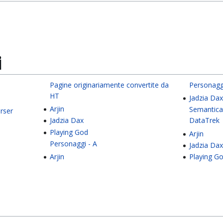
i
Pagine originariamente convertite da
Personaggi
HT
Jadzia Da
Arjin
Semantica
rser
Jadzia Dax
DataTrek
Playing God
Arjin
Personaggi - A
Jadzia Da
Arjin
Playing G