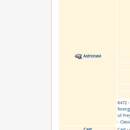
Astronavi
8472
·
fereng
of Pre
- Clas
Cast
Cast
·