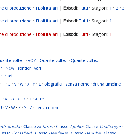
ne di produzione
Titoli italiani
|
Tutti
Stagioni:
1
2
3
ne di produzione
Titoli italiani
|
Tutti
Stagioni:
1
ne di produzione
Titoli italiani
|
Tutti
Stagioni:
1
ante volte...
·
VOY - Quante volte...
·
Quante volte...
r
·
New Frontier
·
vari
r
·
vari
·
T
·
U
·
V
·
W
·
X
·
Y
·
Z
·
olografici
·
senza nome
·
di una timeline
U
·
V
·
W
·
X
·
Y
·
Z
·
Altre
U
·
V
·
W
·
X
·
Y
·
Z
·
senza nome
ndromeda
·
Classe
Antares
·
Classe
Apollo
·
Classe
Challenger
·
Classe
Crossfield
·
Classe
Daedalus
·
Classe
Danube
·
Classe