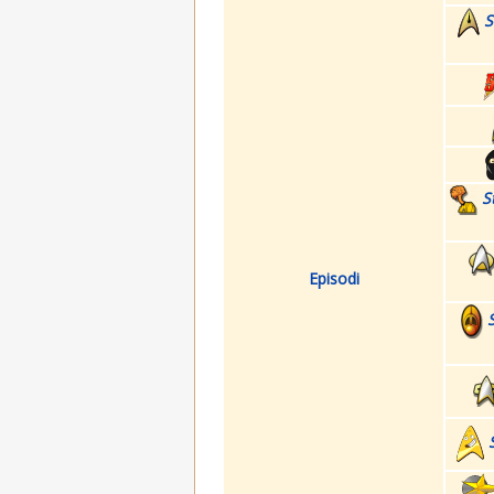
S
S
Episodi