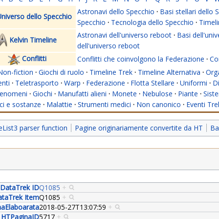
Astronavi dello Specchio
·
Basi stellari dello
niverso dello Specchio
Specchio
·
Tecnologia dello Specchio
·
Timeli
Astronavi dell'universo reboot
·
Basi dell'uni
Kelvin Timeline
dell'universo reboot
Conflitti
Conflitti che coinvolgono la Federazione
·
Con
Non-fiction
·
Giochi di ruolo
·
Timeline Trek
·
Timeline Alternativa
·
Org
nti
·
Teletrasporto
·
Warp
·
Federazione
·
Flotta Stellare
·
Uniformi
·
Di
enomeni
·
Giochi
·
Manufatti alieni
·
Monete
·
Nebulose
·
Piante
·
Siste
i e sostanze
·
Malattie
·
Strumenti medici
·
Non canonico
·
Eventi Tre
ist3 parser function
Pagine originariamente convertite da HT
Bas
DataTrek ID
Q1085
+
taTrek Item
Q1085
+
aElaboarata
2018-05-27T13:07:59
+
HTPaginaID
5717
+