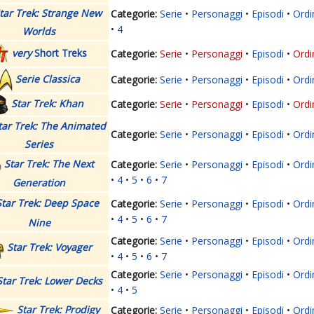
tar Trek: Strange New
Serie
Personaggi
Episodi
Ordi
4
Worlds
very
Short Treks
Serie
Personaggi
Episodi
Ordi
Serie Classica
Serie
Personaggi
Episodi
Ordi
Star Trek: Khan
Serie
Personaggi
Episodi
Ordi
tar Trek: The Animated
Serie
Personaggi
Episodi
Ordi
Series
Star Trek: The Next
Serie
Personaggi
Episodi
Ordi
4
5
6
7
Generation
Star Trek: Deep Space
Serie
Personaggi
Episodi
Ordi
4
5
6
7
Nine
Serie
Personaggi
Episodi
Ordi
Star Trek: Voyager
4
5
6
7
Serie
Personaggi
Episodi
Ordi
Star Trek: Lower Decks
4
5
Star Trek: Prodigy
Serie
Personaggi
Episodi
Ordi