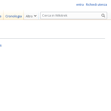
entra
Richiedi utenza
R
e
Cronologia
Altro
i
c
e
r
c
e
.
a