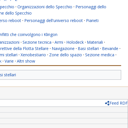
 Specchio
·
Organizzazioni dello Specchio
·
Personaggi dello
ne dello Specchio
verso reboot
·
Personaggi dell'universo reboot
·
Pianeti
flitti che coinvolgono i Klingon
anizzazioni
·
Sezione tecnica
·
Armi
·
Holodeck
·
Materiali
·
rettive della Flotta Stellare
·
Navigazione
·
Basi stellari
·
Bevande
·
mi stellari
·
Xenobestiario
·
Zone dello spazio
·
Sezione medica
·
k
·
Varie
·
Altri show
i stellari
Feed RDF