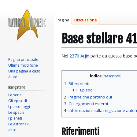
Pagina
Discussione
Base stellare 41
Vai
Vai
Nel
2370
Arjin
parte da questa base p
Pagina principale
alla
alla
Ultime modifiche
navigazione
ricerca
Una pagina a caso
Indice
Aiuto
1
Riferimenti
Navigatore
1.1
Episodi
Le serie
2
Pagine che portano qui
Gli episodi
3
Collegamenti esterni
I personaggi
4
Informazioni sulla migrazione auto
Le specie
I pianeti
Le astronavi
Riferimenti
altro…