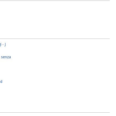
 - J
x
 senza
x
od