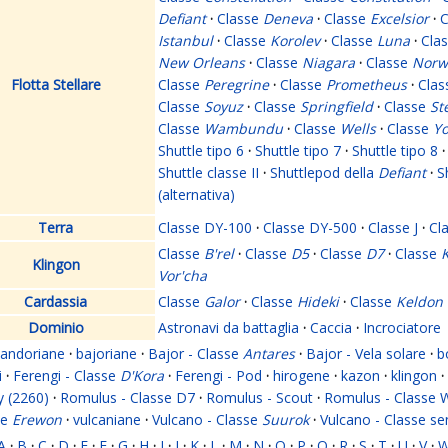
Defiant
·
Classe
Deneva
·
Classe
Excelsior
·
C
Istanbul
·
Classe
Korolev
·
Classe
Luna
·
Cla
New Orleans
·
Classe
Niagara
·
Classe
Norw
Flotta Stellare
Classe
Peregrine
·
Classe
Prometheus
·
Cla
Classe
Soyuz
·
Classe
Springfield
·
Classe
St
Classe
Wambundu
·
Classe
Wells
·
Classe
Yo
Shuttle tipo 6
·
Shuttle tipo 7
·
Shuttle tipo 8
·
Shuttle classe II
·
Shuttlepod della
Defiant
·
S
(alternativa)
Terra
Classe DY-100
·
Classe DY-500
·
Classe J
·
Cl
Classe
B'rel
·
Classe
D5
·
Classe
D7
·
Classe
K
Klingon
Vor'cha
Cardassia
Classe
Galor
·
Classe
Hideki
·
Classe
Keldon
Dominio
Astronavi da battaglia
·
Caccia
·
Incrociatore
andoriane
·
bajoriane
·
Bajor - Classe
Antares
·
Bajor - Vela solare
·
b
i
·
Ferengi - Classe
D'Kora
·
Ferengi - Pod
·
hirogene
·
kazon
·
klingon
·
y (2260)
·
Romulus - Classe D7
·
Romulus - Scout
·
Romulus - Classe 
se
Erewon
·
vulcaniane
·
Vulcano - Classe
Suurok
·
Vulcano - Classe s
A
·
B
·
C
·
D
·
E
·
F
·
G
·
H
·
I
·
J
·
K
·
L
·
M
·
N
·
O
·
P
·
Q
·
R
·
S
·
T
·
U
·
V
·