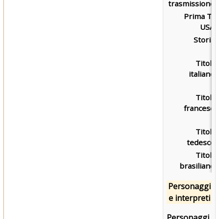
trasmissione:
Prima TV
USA:
Storia:
Titolo
italiano:
Titolo
francese:
Titolo
tedesco:
Titolo
brasiliano:
Personaggi
e interpreti
Personaggi