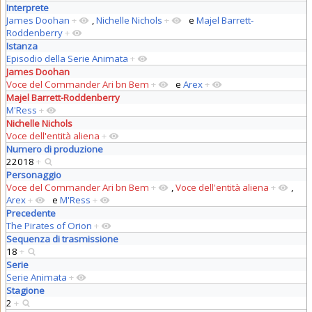
Interprete
James Doohan
+
,
Nichelle Nichols
+
e
Majel Barrett-
Roddenberry
+
Istanza
Episodio della Serie Animata
+
James Doohan
Voce del Commander Ari bn Bem
+
e
Arex
+
Majel Barrett-Roddenberry
M'Ress
+
Nichelle Nichols
Voce dell'entità aliena
+
Numero di produzione
22018
+
Personaggio
Voce del Commander Ari bn Bem
+
,
Voce dell'entità aliena
+
,
Arex
+
e
M'Ress
+
Precedente
The Pirates of Orion
+
Sequenza di trasmissione
18
+
Serie
Serie Animata
+
Stagione
2
+