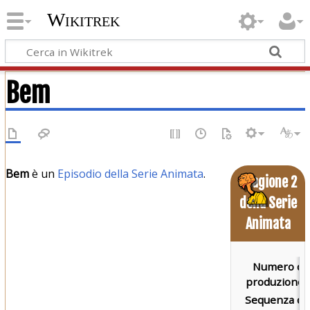
Wikitrek
Bem
Bem
è un
Episodio della Serie Animata
.
Stagione 2
della Serie
Animata
Numero di
produzione:
Sequenza di