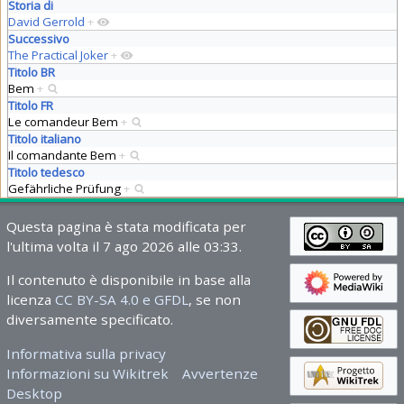
Storia di
David Gerrold
+
Successivo
The Practical Joker
+
Titolo BR
Bem
+
Titolo FR
Le comandeur Bem
+
Titolo italiano
Il comandante Bem
+
Titolo tedesco
Gefährliche Prüfung
+
Questa pagina è stata modificata per
l'ultima volta il 7 ago 2026 alle 03:33.
Il contenuto è disponibile in base alla
licenza
CC BY-SA 4.0 e GFDL
, se non
diversamente specificato.
Informativa sulla privacy
Informazioni su Wikitrek
Avvertenze
Desktop