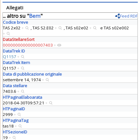
Allegati
... altro su "
Bem
"
Feed RDF
Codice breve
TAS 2x02
+
,
TAS S2.E02
+
,
TAS s02e02
+
e
TAS s02e002
+
DataStellareSort
00000000000000007403
+
DataTrek ID
Q1157
+
DataTrek Item
Q1157
+
Data di pubblicazione originale
settembre 14, 1974
+
Data stellare
7403.6
+
HTPaginaElaboarata
2018-04-30T09:57:21
+
HTPaginaID
2999
+
HTPaginaTag
tas18
+
HTSezioneID
19
+