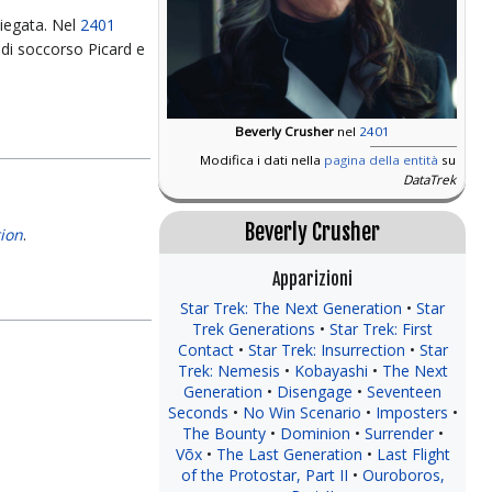
iegata. Nel
2401
 di soccorso Picard e
Beverly Crusher
nel
2401
Modifica i dati nella
pagina della entità
su
DataTrek
Beverly Crusher
ion
.
Apparizioni
Star Trek: The Next Generation
Star
Trek Generations
Star Trek: First
Contact
Star Trek: Insurrection
Star
Trek: Nemesis
Kobayashi
The Next
Generation
Disengage
Seventeen
Seconds
No Win Scenario
Imposters
The Bounty
Dominion
Surrender
Võx
The Last Generation
Last Flight
of the Protostar, Part II
Ouroboros,