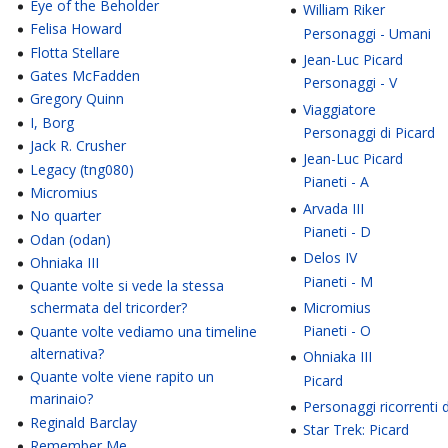
Eye of the Beholder
William Riker
Felisa Howard
Personaggi - Umani
Flotta Stellare
Jean-Luc Picard
Gates McFadden
Personaggi - V
Gregory Quinn
Viaggiatore
I, Borg
Personaggi di Picard
Jack R. Crusher
Jean-Luc Picard
Legacy (tng080)
Pianeti - A
Micromius
Arvada III
No quarter
Pianeti - D
Odan (odan)
Delos IV
Ohniaka III
Pianeti - M
Quante volte si vede la stessa
Micromius
schermata del tricorder?
Pianeti - O
Quante volte vediamo una timeline
alternativa?
Ohniaka III
Quante volte viene rapito un
Picard
marinaio?
Personaggi ricorrenti d
Reginald Barclay
Star Trek: Picard
Remember Me