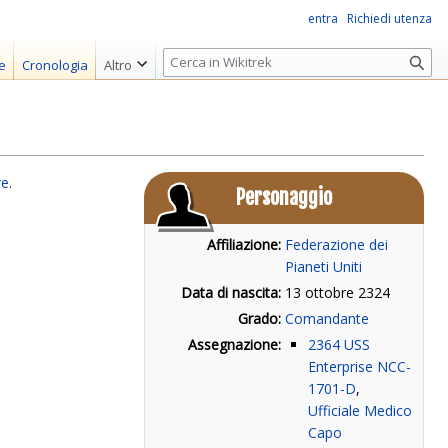
entra
Richiedi utenza
R
e
Cronologia
Altro
i
c
e
r
c
re
.
Personaggio
a
Affiliazione:
Federazione dei
Pianeti Uniti
Data di nascita:
13 ottobre 2324
Grado:
Comandante
Assegnazione:
2364
USS
Enterprise NCC-
1701-D
,
Ufficiale Medico
Capo