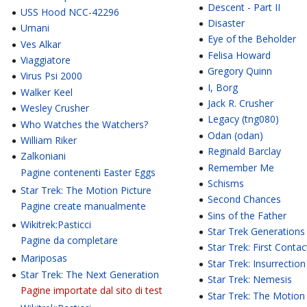
Descent - Part II
USS Hood NCC-42296
Disaster
Umani
Eye of the Beholder
Ves Alkar
Felisa Howard
Viaggiatore
Gregory Quinn
Virus Psi 2000
I, Borg
Walker Keel
Jack R. Crusher
Wesley Crusher
Legacy (tng080)
Who Watches the Watchers?
Odan (odan)
William Riker
Reginald Barclay
Zalkoniani
Remember Me
Pagine contenenti Easter Eggs
Schisms
Star Trek: The Motion Picture
Second Chances
Pagine create manualmente
Sins of the Father
Wikitrek:Pasticci
Star Trek Generations
Pagine da completare
Star Trek: First Contac
Mariposas
Star Trek: Insurrection
Star Trek: The Next Generation
Star Trek: Nemesis
Pagine importate dal sito di test
Star Trek: The Motion