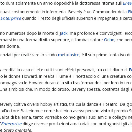
to dura solamente un anno dopodichè la dottoressa ritorna sull'
Ente
 quasi costantemente in infermeria, Beverly è un Commander della
Fl
'
Enterprise
quando il resto degli ufficiali superiori è impegnato a cerca
sono numerose dopo la morte di
Jack
, ma profonde e coinvolgenti. Ric
ormarsi in una forma di vita superiore, e l'ambasciatore
Odan
, che per
una donna.
ienziati per realizzare lo scudo
metafasico
; è il suo primo tentativo d
 eredita la casa di lei e tutti i suoi effetti personali, tra cui il diario di
F
o le donne Howard. In realtà il lume è il ricettacolo di una creatura 
compagnava le Howard durante la vita trasformandosi per loro in un
. Una simbiosi che, in modo doloroso, Beverly spezza, costretta dagli e
verly coltiva diversi hobby artistici, tra cui la danza e il teatro. Da gi
di «Dottore Ballerino» e come ballerina aveva persino vinto il premio S
alità di ballerina, tanto vorrebbe coinvolgere i suoi amici e colleghi n
'
Enterprise
dirige diverse produzioni amatoriali con protagonisti gli altri
me
Stato mentale
.