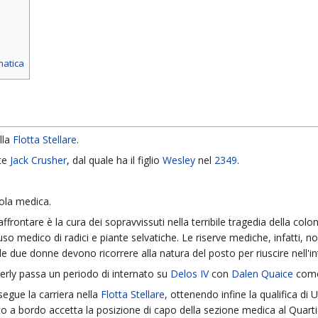
matica
lla
Flotta Stellare
.
te
Jack Crusher
, dal quale ha il figlio
Wesley
nel
2349
.
ola medica.
ontare è la cura dei sopravvissuti nella terribile tragedia della colon
uso medico di radici e piante selvatiche. Le riserve mediche, infatti, 
 le due donne devono ricorrere alla natura del posto per riuscire nell'i
rly passa un periodo di internato su
Delos IV
con
Dalen Quaice
come 
egue la carriera nella
Flotta Stellare
, ottenendo infine la qualifica di
a bordo accetta la posizione di capo della sezione medica al Quarti