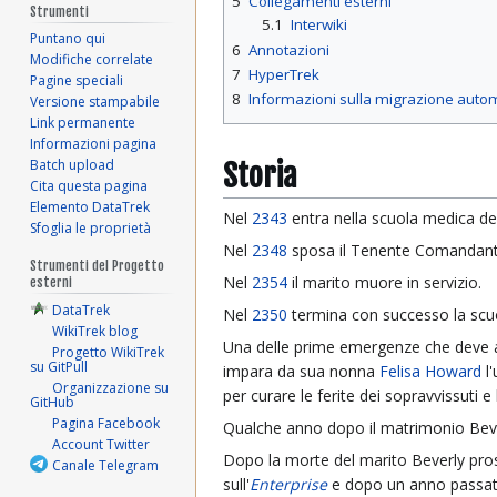
5
Collegamenti esterni
Strumenti
5.1
Interwiki
Puntano qui
6
Annotazioni
Modifiche correlate
7
HyperTrek
Pagine speciali
8
Informazioni sulla migrazione auto
Versione stampabile
Link permanente
Informazioni pagina
Batch upload
Storia
Cita questa pagina
Elemento DataTrek
Nel
2343
entra nella scuola medica de
Sfoglia le proprietà
Nel
2348
sposa il Tenente Comandan
Strumenti del Progetto
Nel
2354
il marito muore in servizio.
esterni
DataTrek
Nel
2350
termina con successo la scu
WikiTrek blog
Una delle prime emergenze che deve affr
Progetto WikiTrek
su GitPull
impara da sua nonna
Felisa Howard
l'
Organizzazione su
per curare le ferite dei sopravvissuti e
GitHub
Pagina Facebook
Qualche anno dopo il matrimonio Beve
Account Twitter
Dopo la morte del marito Beverly pros
Canale Telegram
sull'
Enterprise
e dopo un anno passato 