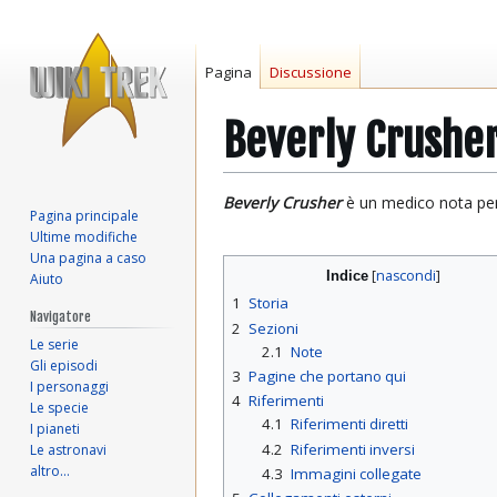
Pagina
Discussione
Beverly Crushe
Vai
Vai
Beverly Crusher
è un medico nota per
Pagina principale
alla
alla
Ultime modifiche
navigazione
ricerca
Una pagina a caso
Indice
Aiuto
1
Storia
Navigatore
2
Sezioni
Le serie
2.1
Note
Gli episodi
3
Pagine che portano qui
I personaggi
4
Riferimenti
Le specie
4.1
Riferimenti diretti
I pianeti
4.2
Riferimenti inversi
Le astronavi
altro…
4.3
Immagini collegate