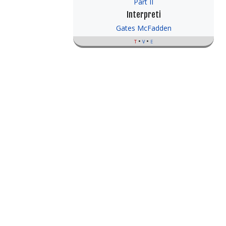
Part II
Interpreti
Gates McFadden
t
v
e