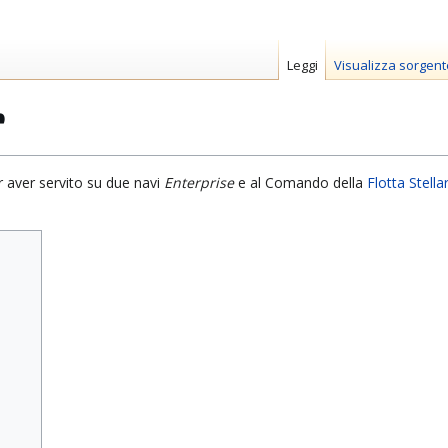
Leggi
Visualizza sorgent
r
 aver servito su due navi
Enterprise
e al Comando della
Flotta Stella