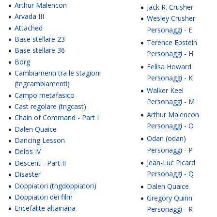
Arthur Malencon
Jack R. Crusher
Arvada III
Wesley Crusher
Attached
Personaggi - E
Base stellare 23
Terence Epstein
Base stellare 36
Personaggi - H
Borg
Felisa Howard
Cambiamenti tra le stagioni
Personaggi - K
(tngcambiamenti)
Walker Keel
Campo metafasico
Personaggi - M
Cast regolare (tngcast)
Arthur Malencon
Chain of Command - Part I
Personaggi - O
Dalen Quaice
Odan (odan)
Dancing Lesson
Personaggi - P
Delos IV
Jean-Luc Picard
Descent - Part II
Personaggi - Q
Disaster
Doppiatori (tngdoppiatori)
Dalen Quaice
Doppiatori dei film
Gregory Quinn
Encefalite altairiana
Personaggi - R