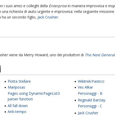
con i suoi amici e colleghi della
Enterprise
in maniera improvvisa e insp
 una richiesta di aiuto urgente e improvvisa: nella seguente missione
 ha un secondo figlio,
Jack Crusher
.
rusher viene da Merry Howard, uno dei produttori di
The Next Generat
i
Flotta Stellare
Wikitrek:Pasticci
Mariposas
Ves Alkar
Pages using DynamicPageList3
Personaggi - B
parser function
Reginald Barclay
All fall down
Personaggi - C
Anti-tempo
Jack Crusher