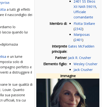
2401
SS Eleos
rprise
.
XII NAR-59019
,
otta
a tutti gli effetti
Ufficiale
re il nascondiglio dei
comandante
Membro di:
Flotta Stellare
ordiamo lo
(
2342
)
ò lascia quando lui
Mariposas
(
2401
)
i «diplomazia
Interprete
Gates McFadden
principale:
elisa
e un lume
Partner:
Jack R. Crusher
composta solo di
Elemento figlio:
Wesley Crusher
 compagno perfetto e
Jack Crusher
venti a distruggere il
Immagine
ovane le sue qualità di
t. Louie. Quanto
ella sua passione
 ufficiali, tra cui