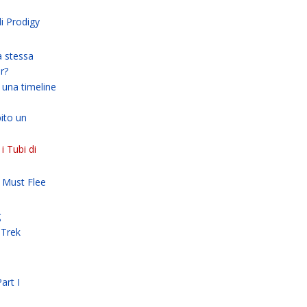
di Prodigy
a stessa
r?
una timeline
ito un
i Tubi di
 Must Flee
g
aTrek
art I