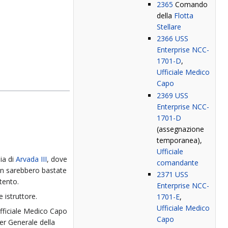
2365
Comando
della
Flotta
Stellare
2366
USS
Enterprise NCC-
1701-D
,
Ufficiale Medico
Capo
2369
USS
Enterprise NCC-
1701-D
(assegnazione
temporanea),
Ufficiale
ia di
Arvada III
, dove
comandante
non sarebbero bastate
2371
USS
ntento.
Enterprise NCC-
istruttore.
1701-E
,
Ufficiale Medico
 Ufficiale Medico Capo
Capo
er Generale della