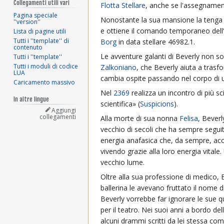
Collegamenti utili vari
Flotta Stellare
, anche se l'assegnamen
Pagina speciale
Nonostante la sua mansione la tenga
''version''
e ottiene il comando temporaneo dell
Lista di pagine utili
Tutti i ''template'' di
Borg
in data stellare 46982.1.
contenuto
Le avventure galanti di Beverly non 
Tutti i ''template''
Tutti i moduli di codice
Zalkoniano
, che Beverly aiuta a trasf
LUA
cambia ospite passando nel corpo di 
Caricamento massivo
Nel
2369
realizza un incontro di più sc
In altre lingue
scientifica» (
Suspicions
).
Aggiungi
collegamenti
Alla morte di sua nonna
Felisa
, Beverly
vecchio di secoli che ha sempre seguit
energia anafasica che, da sempre, ac
vivendo grazie alla loro energia vitale
vecchio lume.
Oltre alla sua professione di medico, Be
ballerina le avevano fruttato il nome 
Beverly vorrebbe far ignorare le sue qu
per il teatro. Nei suoi anni a bordo dell
alcuni drammi scritti da lei stessa co