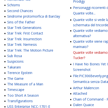
Prodigy
Schisms
Personaggi ricorrenti 
Second Chances
Quante volte...
Sindrome protomorfica di Barclay
Quante volte si vede l
Sins of the Father
schermata del tricorde
Star Trek Generations
Quante volte vediamo 
Star Trek: First Contact
alternativa?
Star Trek: Insurrection
Quante volte viene rap
Star Trek: Nemesis
marinaio?
Star Trek: The Motion Picture
Quante volte vediamo 
Sub Rosa
Tucker?
Suspicions
I Have No Bones Yet I
Takarani
Screenshot
Terence Epstein
File:PIC306Beverly.pn
The Game
Semantica senza Dat
The Measure of a Man
I
Arthur Malencon
Timescape
Attached
Too Short A Season
Chain of Command - P
Transfigurations
Dalen Quaice
USS Enterprise NCC-1701-E