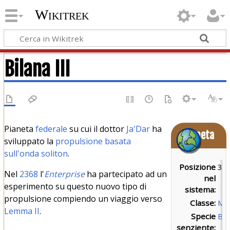
Wikitrek
Bilana III
Pianeta
federale
su cui il dottor
Ja'Dar
ha
Pianeta
sviluppato la
propulsione basata
sull'onda soliton
.
Posizione
3
Nel
2368
l'
Enterprise
ha partecipato ad un
nel
esperimento su questo nuovo tipo di
sistema:
propulsione compiendo un viaggio verso
Classe:
M
Lemma II
.
Specie
Bil
senziente: