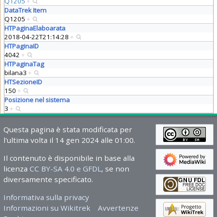
Q1205
+
DataTrek Item
Q1205
+
HTPaginaElaboarata
2018-04-22T21:14:28
+
HTPaginaID
4042
+
HTPaginaTag
bilana3
+
HTSezioneID
150
+
Posizione nel sistema
3
+
Questa pagina è stata modificata per
l'ultima volta il 14 gen 2024 alle 01:00.
Il contenuto è disponibile in base alla
licenza
CC BY-SA 4.0 e GFDL
, se non
diversamente specificato.
Informativa sulla privacy
Informazioni su Wikitrek
Avvertenze