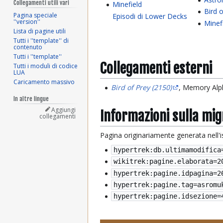
Collegamenti utili vari
Minefield
Bird 
Pagina speciale
Episodi di Lower Decks
''version''
Minef
Lista di pagine utili
Tutti i ''template'' di
contenuto
Tutti i ''template''
Collegamenti esterni
Tutti i moduli di codice
LUA
Caricamento massivo
Bird of Prey (2150)
, Memory Alph
In altre lingue
Aggiungi
Informazioni sulla mi
collegamenti
Pagina originariamente generata nell'
hypertrek:db.ultimamodifica
wikitrek:pagine.elaborata=
2
hypertrek:pagine.idpagina=2
hypertrek:pagine.tag=asromu
hypertrek:pagine.idsezione=