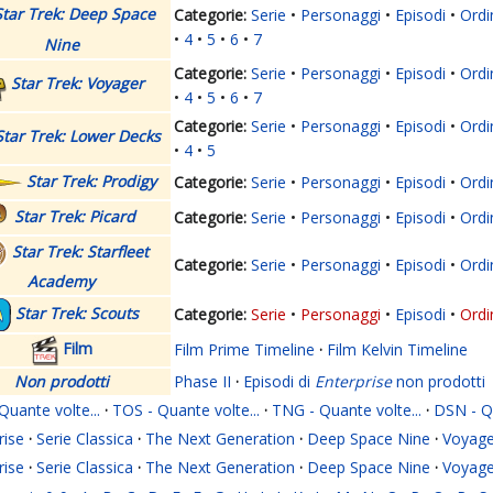
Star Trek: Deep Space
Serie
Personaggi
Episodi
Ordi
4
5
6
7
Nine
Serie
Personaggi
Episodi
Ordi
Star Trek: Voyager
4
5
6
7
Serie
Personaggi
Episodi
Ordi
Star Trek: Lower Decks
4
5
Star Trek: Prodigy
Serie
Personaggi
Episodi
Ordi
Star Trek: Picard
Serie
Personaggi
Episodi
Ordi
Star Trek: Starfleet
Serie
Personaggi
Episodi
Ordi
Academy
Star Trek: Scouts
Serie
Personaggi
Episodi
Ordi
Film
Film Prime Timeline
·
Film Kelvin Timeline
Non prodotti
Phase II
·
Episodi di
Enterprise
non prodotti
Quante volte...
·
TOS - Quante volte...
·
TNG - Quante volte...
·
DSN - Qu
rise
·
Serie Classica
·
The Next Generation
·
Deep Space Nine
·
Voyage
rise
·
Serie Classica
·
The Next Generation
·
Deep Space Nine
·
Voyage