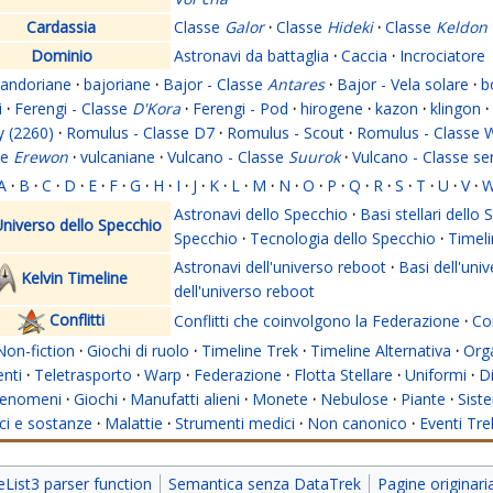
Cardassia
Classe
Galor
·
Classe
Hideki
·
Classe
Keldon
Dominio
Astronavi da battaglia
·
Caccia
·
Incrociatore
andoriane
·
bajoriane
·
Bajor - Classe
Antares
·
Bajor - Vela solare
·
b
i
·
Ferengi - Classe
D'Kora
·
Ferengi - Pod
·
hirogene
·
kazon
·
klingon
·
y (2260)
·
Romulus - Classe D7
·
Romulus - Scout
·
Romulus - Classe 
se
Erewon
·
vulcaniane
·
Vulcano - Classe
Suurok
·
Vulcano - Classe s
A
·
B
·
C
·
D
·
E
·
F
·
G
·
H
·
I
·
J
·
K
·
L
·
M
·
N
·
O
·
P
·
Q
·
R
·
S
·
T
·
U
·
V
·
Astronavi dello Specchio
·
Basi stellari dello
niverso dello Specchio
Specchio
·
Tecnologia dello Specchio
·
Timeli
Astronavi dell'universo reboot
·
Basi dell'uni
Kelvin Timeline
dell'universo reboot
Conflitti
Conflitti che coinvolgono la Federazione
·
Con
Non-fiction
·
Giochi di ruolo
·
Timeline Trek
·
Timeline Alternativa
·
Org
nti
·
Teletrasporto
·
Warp
·
Federazione
·
Flotta Stellare
·
Uniformi
·
Di
enomeni
·
Giochi
·
Manufatti alieni
·
Monete
·
Nebulose
·
Piante
·
Siste
i e sostanze
·
Malattie
·
Strumenti medici
·
Non canonico
·
Eventi Tre
ist3 parser function
Semantica senza DataTrek
Pagine originar