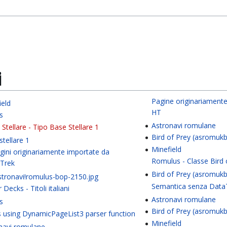
i
Pagine originariamente
ield
HT
as
Astronavi romulane
 Stellare - Tipo Base Stellare 1
Bird of Prey (asromuk
stellare 1
Minefield
ini originariamente importate da
Romulus - Classe Bird 
Trek
Bird of Prey (asromuk
Astronavi!romulus-bop-2150.jpg
Semantica senza Data
Decks - Titoli italiani
Astronavi romulane
as
Bird of Prey (asromuk
 using DynamicPageList3 parser function
Minefield
navi romulane