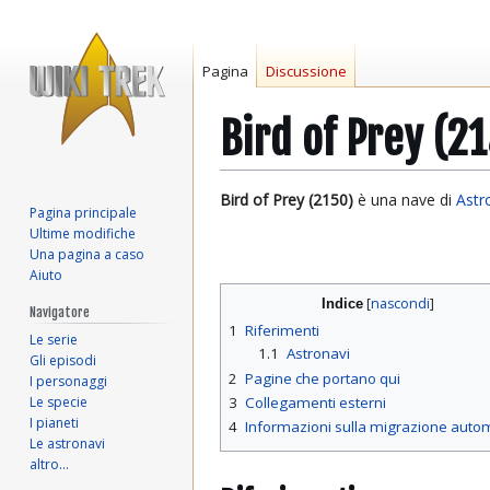
Pagina
Discussione
Bird of Prey (2
Vai
Vai
Bird of Prey (2150)
è una nave di
Astr
Pagina principale
alla
alla
Ultime modifiche
navigazione
ricerca
Una pagina a caso
Aiuto
Indice
Navigatore
1
Riferimenti
Le serie
1.1
Astronavi
Gli episodi
2
Pagine che portano qui
I personaggi
Le specie
3
Collegamenti esterni
I pianeti
4
Informazioni sulla migrazione auto
Le astronavi
altro…