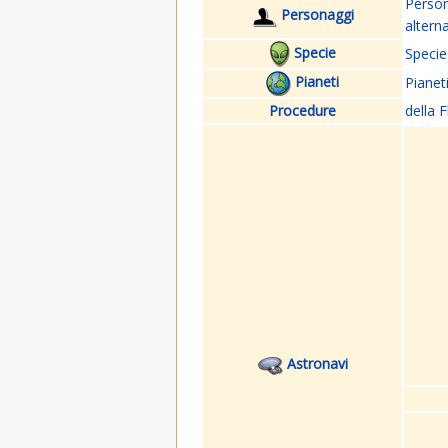
Perso
Personaggi
altern
Specie
Specie
Pianeti
Pianet
Procedure
della F
Astronavi