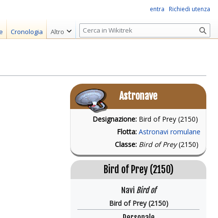
entra
Richiedi utenza
R
e
Cronologia
Altro
i
c
e
r
c
Astronave
a
Designazione:
Bird of Prey (2150)
Flotta:
Astronavi romulane
Classe:
Bird of Prey
(2150)
Bird of Prey (2150)
Navi
Bird of
Bird of Prey (2150)
Personale