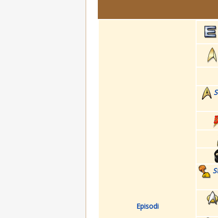
S
S
Episodi