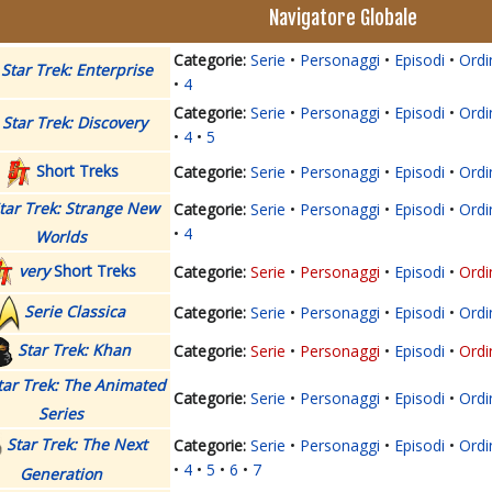
Navigatore Globale
Serie
Personaggi
Episodi
Ordi
Star Trek: Enterprise
4
Serie
Personaggi
Episodi
Ordi
Star Trek: Discovery
4
5
Short Treks
Serie
Personaggi
Episodi
Ordi
tar Trek: Strange New
Serie
Personaggi
Episodi
Ordi
4
Worlds
very
Short Treks
Serie
Personaggi
Episodi
Ordi
Serie Classica
Serie
Personaggi
Episodi
Ordi
Star Trek: Khan
Serie
Personaggi
Episodi
Ordi
tar Trek: The Animated
Serie
Personaggi
Episodi
Ordi
Series
Star Trek: The Next
Serie
Personaggi
Episodi
Ordi
4
5
6
7
Generation