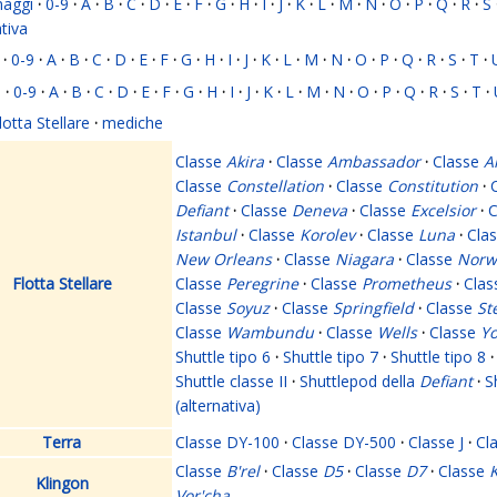
naggi
·
0-9
·
A
·
B
·
C
·
D
·
E
·
F
·
G
·
H
·
I
·
J
·
K
·
L
·
M
·
N
·
O
·
P
·
Q
·
R
·
S
ativa
·
0-9
·
A
·
B
·
C
·
D
·
E
·
F
·
G
·
H
·
I
·
J
·
K
·
L
·
M
·
N
·
O
·
P
·
Q
·
R
·
S
·
T
·
i
·
0-9
·
A
·
B
·
C
·
D
·
E
·
F
·
G
·
H
·
I
·
J
·
K
·
L
·
M
·
N
·
O
·
P
·
Q
·
R
·
S
·
T
·
lotta Stellare
·
mediche
Classe
Akira
·
Classe
Ambassador
·
Classe
A
Classe
Constellation
·
Classe
Constitution
·
Defiant
·
Classe
Deneva
·
Classe
Excelsior
·
C
Istanbul
·
Classe
Korolev
·
Classe
Luna
·
Cla
New Orleans
·
Classe
Niagara
·
Classe
Norw
Flotta Stellare
Classe
Peregrine
·
Classe
Prometheus
·
Cla
Classe
Soyuz
·
Classe
Springfield
·
Classe
St
Classe
Wambundu
·
Classe
Wells
·
Classe
Yo
Shuttle tipo 6
·
Shuttle tipo 7
·
Shuttle tipo 8
·
Shuttle classe II
·
Shuttlepod della
Defiant
·
S
(alternativa)
Terra
Classe DY-100
·
Classe DY-500
·
Classe J
·
Cl
Classe
B'rel
·
Classe
D5
·
Classe
D7
·
Classe
K
Klingon
Vor'cha