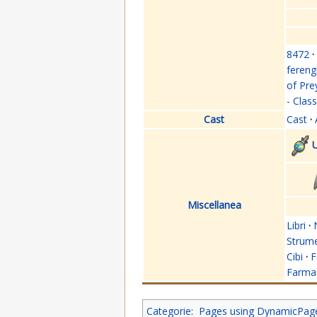
8472
·
fereng
of Pre
- Clas
Cast
Cast
·
U
Miscellanea
Libri
·
Strume
Cibi
·
F
Farmac
Categorie
:
Pages using DynamicPageL