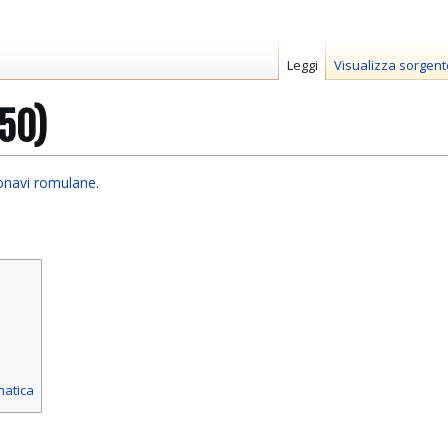
Leggi
Visualizza sorgent
150)
onavi romulane
.
matica