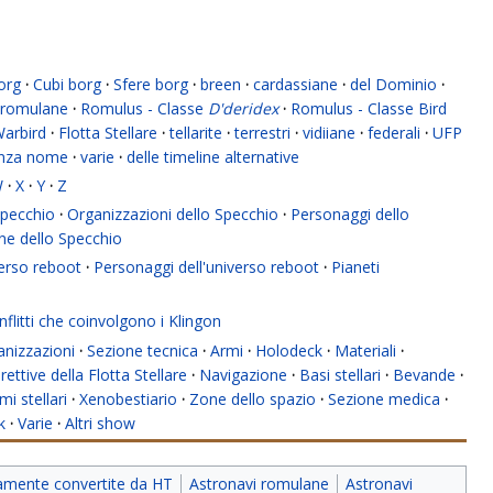
org
·
Cubi borg
·
Sfere borg
·
breen
·
cardassiane
·
del Dominio
·
romulane
·
Romulus - Classe
D'deridex
·
Romulus - Classe Bird
Warbird
·
Flotta Stellare
·
tellarite
·
terrestri
·
vidiiane
·
federali
·
UFP
enza nome
·
varie
·
delle timeline alternative
W
·
X
·
Y
·
Z
 Specchio
·
Organizzazioni dello Specchio
·
Personaggi dello
ne dello Specchio
verso reboot
·
Personaggi dell'universo reboot
·
Pianeti
flitti che coinvolgono i Klingon
anizzazioni
·
Sezione tecnica
·
Armi
·
Holodeck
·
Materiali
·
rettive della Flotta Stellare
·
Navigazione
·
Basi stellari
·
Bevande
·
mi stellari
·
Xenobestiario
·
Zone dello spazio
·
Sezione medica
·
k
·
Varie
·
Altri show
iamente convertite da HT
Astronavi romulane
Astronavi