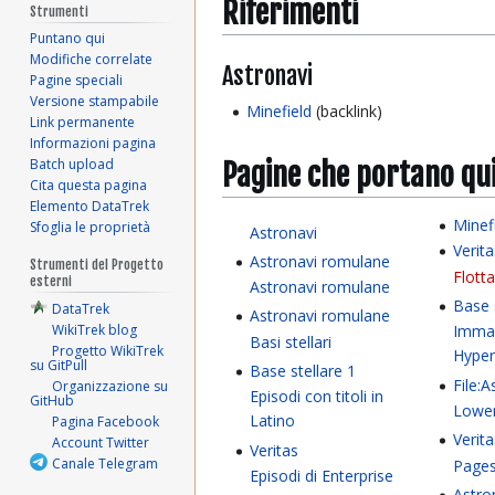
Riferimenti
Strumenti
Puntano qui
Modifiche correlate
Astronavi
Pagine speciali
Versione stampabile
Minefield
(backlink)
Link permanente
Informazioni pagina
Batch upload
Pagine che portano qu
Cita questa pagina
Elemento DataTrek
Minef
Sfoglia le proprietà
Astronavi
Verit
Astronavi romulane
Strumenti del Progetto
Flotta
esterni
Astronavi romulane
Base 
DataTrek
Astronavi romulane
WikiTrek blog
Immag
Basi stellari
Progetto WikiTrek
Hyper
su GitPull
Base stellare 1
File:
Organizzazione su
Episodi con titoli in
GitHub
Lower 
Latino
Pagina Facebook
Verit
Account Twitter
Veritas
Canale Telegram
Pages
Episodi di Enterprise
Astro