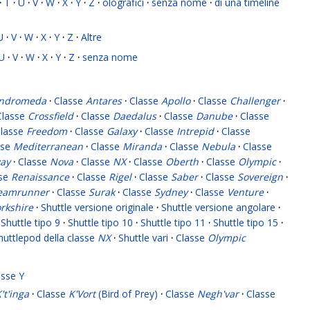
·
T
·
U
·
V
·
W
·
X
·
Y
·
Z
·
olografici
·
senza nome
·
di una timeline
U
·
V
·
W
·
X
·
Y
·
Z
·
Altre
U
·
V
·
W
·
X
·
Y
·
Z
·
senza nome
ndromeda
·
Classe
Antares
·
Classe
Apollo
·
Classe
Challenger
·
Classe
Crossfield
·
Classe
Daedalus
·
Classe
Danube
·
Classe
lasse
Freedom
·
Classe
Galaxy
·
Classe
Intrepid
·
Classe
sse
Mediterranean
·
Classe
Miranda
·
Classe
Nebula
·
Classe
ay
·
Classe
Nova
·
Classe
NX
·
Classe
Oberth
·
Classe
Olympic
·
sse
Renaissance
·
Classe
Rigel
·
Classe
Saber
·
Classe
Sovereign
·
eamrunner
·
Classe
Surak
·
Classe
Sydney
·
Classe
Venture
·
rkshire
·
Shuttle versione originale
·
Shuttle versione angolare
·
Shuttle tipo 9
·
Shuttle tipo 10
·
Shuttle tipo 11
·
Shuttle tipo 15
·
huttlepod della classe
NX
·
Shuttle vari
·
Classe
Olympic
asse Y
't'inga
·
Classe
K'Vort
(Bird of Prey)
·
Classe
Negh'var
·
Classe