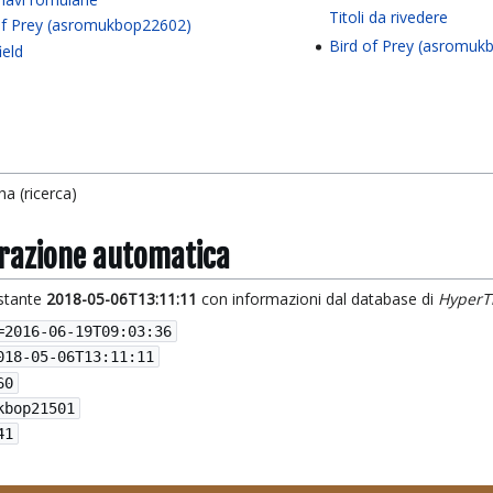
Titoli da rivedere
of Prey (asromukbop22602)
Bird of Prey (asromuk
ield
a (ricerca)
grazione automatica
istante
2018-05-06T13:11:11
con informazioni dal database di
HyperT
=
2016-06-19T09:03:36
018-05-06T13:11:11
60
kbop21501
41