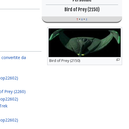
Bird of Prey (2150)
t
v
e
 convertite da
Bird of Prey (2150)
bop22602)
of Prey (2260)
bop22602)
Trek
bop22602)