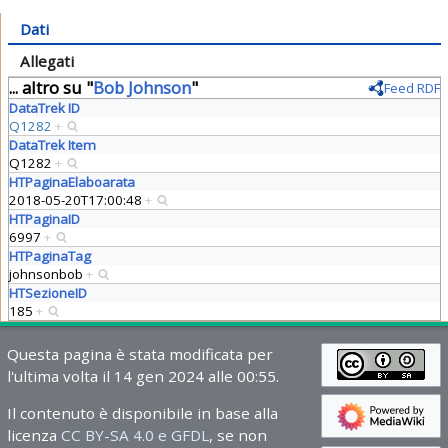
Dati
Allegati
... altro su "
Bob Johnson
"
Feed RDF
DataTrek ID
Q1282
+
DataTrek Item
Q1282
+
HTPaginaElaboarata
2018-05-20T17:00:48
+
HTPaginaID
6997
+
HTPaginaTag
johnsonbob
+
HTSezioneID
185
+
Questa pagina è stata modificata per
l'ultima volta il 14 gen 2024 alle 00:55.
Il contenuto è disponibile in base alla
licenza
CC BY-SA 4.0 e GFDL
, se non