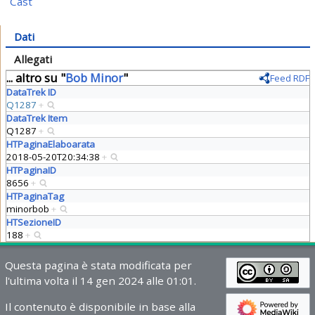
Cast
Dati
Allegati
... altro su "
Bob Minor
"
Feed RDF
DataTrek ID
Q1287
+
DataTrek Item
Q1287
+
HTPaginaElaboarata
2018-05-20T20:34:38
+
HTPaginaID
8656
+
HTPaginaTag
minorbob
+
HTSezioneID
188
+
Questa pagina è stata modificata per
l'ultima volta il 14 gen 2024 alle 01:01.
Il contenuto è disponibile in base alla