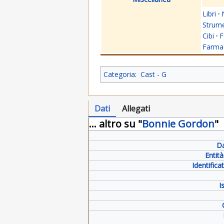
Libri
·
Strume
Cibi
·
F
Farmac
Categoria
:
Cast - G
Dati
Allegati
... altro su "
Bonnie Gordon
"
Da
Entit
Identific
I