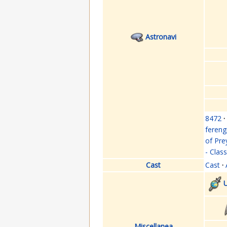
Astronavi
8472
·
fereng
of Pre
- Clas
Cast
Cast
·
U
Miscellanea