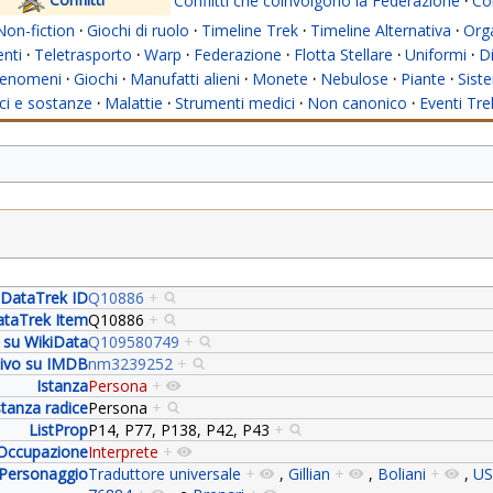
Conflitti che coinvolgono la Federazione
·
Con
Non-fiction
·
Giochi di ruolo
·
Timeline Trek
·
Timeline Alternativa
·
Org
nti
·
Teletrasporto
·
Warp
·
Federazione
·
Flotta Stellare
·
Uniformi
·
Di
enomeni
·
Giochi
·
Manufatti alieni
·
Monete
·
Nebulose
·
Piante
·
Siste
i e sostanze
·
Malattie
·
Strumenti medici
·
Non canonico
·
Eventi Tre
DataTrek ID
Q10886
+
taTrek Item
Q10886
+
à su WikiData
Q109580749
+
ativo su IMDB
nm3239252
+
Istanza
Persona
+
stanza radice
Persona
+
ListProp
P14, P77, P138, P42, P43
+
Occupazione
Interprete
+
Personaggio
Traduttore universale
+
,
Gillian
+
,
Boliani
+
,
US