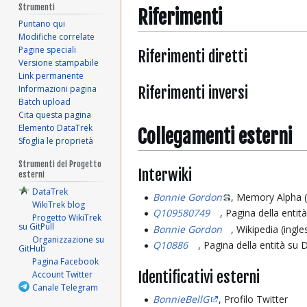
Strumenti
Riferimenti
Puntano qui
Modifiche correlate
Pagine speciali
Riferimenti diretti
Versione stampabile
Link permanente
Riferimenti inversi
Informazioni pagina
Batch upload
Cita questa pagina
Elemento DataTrek
Collegamenti esterni
Sfoglia le proprietà
Strumenti del Progetto
Interwiki
esterni
DataTrek
Bonnie Gordon
, Memory Alpha (
WikiTrek blog
Q109580749
, Pagina della entit
Progetto WikiTrek
su GitPull
Bonnie Gordon
, Wikipedia (ingle
Organizzazione su
Q10886
, Pagina della entità su
GitHub
Pagina Facebook
Identificativi esterni
Account Twitter
Canale Telegram
BonnieBellG
, Profilo Twitter