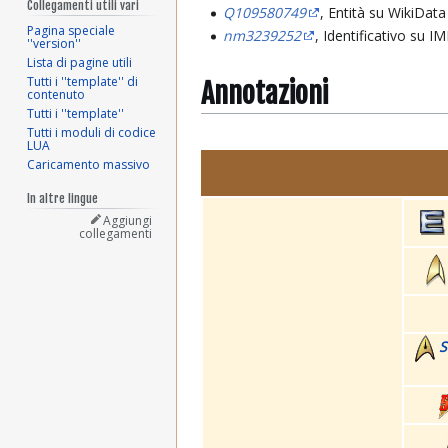
Collegamenti utili vari
Q109580749
, Entità su WikiData
Pagina speciale
nm3239252
, Identificativo su 
''version''
Lista di pagine utili
Tutti i ''template'' di
Annotazioni
contenuto
Tutti i ''template''
Tutti i moduli di codice
LUA
Caricamento massivo
In altre lingue
Aggiungi
collegamenti
S