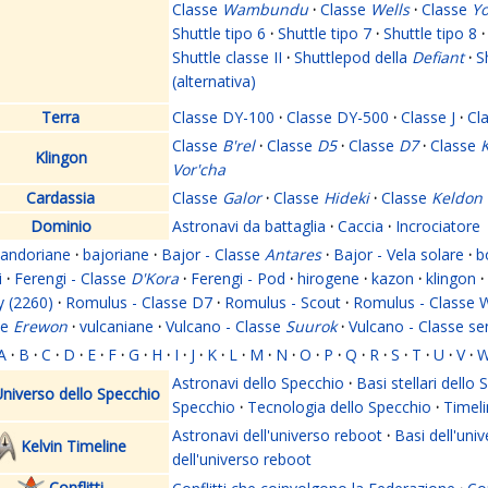
Classe
Wambundu
·
Classe
Wells
·
Classe
Yo
Shuttle tipo 6
·
Shuttle tipo 7
·
Shuttle tipo 8
·
Shuttle classe II
·
Shuttlepod della
Defiant
·
S
(alternativa)
Terra
Classe DY-100
·
Classe DY-500
·
Classe J
·
Cl
Classe
B'rel
·
Classe
D5
·
Classe
D7
·
Classe
K
Klingon
Vor'cha
Cardassia
Classe
Galor
·
Classe
Hideki
·
Classe
Keldon
Dominio
Astronavi da battaglia
·
Caccia
·
Incrociatore
andoriane
·
bajoriane
·
Bajor - Classe
Antares
·
Bajor - Vela solare
·
b
i
·
Ferengi - Classe
D'Kora
·
Ferengi - Pod
·
hirogene
·
kazon
·
klingon
·
y (2260)
·
Romulus - Classe D7
·
Romulus - Scout
·
Romulus - Classe 
se
Erewon
·
vulcaniane
·
Vulcano - Classe
Suurok
·
Vulcano - Classe s
A
·
B
·
C
·
D
·
E
·
F
·
G
·
H
·
I
·
J
·
K
·
L
·
M
·
N
·
O
·
P
·
Q
·
R
·
S
·
T
·
U
·
V
·
Astronavi dello Specchio
·
Basi stellari dello
niverso dello Specchio
Specchio
·
Tecnologia dello Specchio
·
Timeli
Astronavi dell'universo reboot
·
Basi dell'uni
Kelvin Timeline
dell'universo reboot
Conflitti