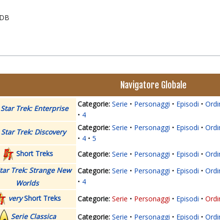
IMDB
Navigatore Globale
Serie
Personaggi
Episodi
Ordi
Star Trek: Enterprise
4
Serie
Personaggi
Episodi
Ordi
Star Trek: Discovery
4
5
Short Treks
Serie
Personaggi
Episodi
Ordi
tar Trek: Strange New
Serie
Personaggi
Episodi
Ordi
4
Worlds
very
Short Treks
Serie
Personaggi
Episodi
Ordi
Serie Classica
Serie
Personaggi
Episodi
Ordi