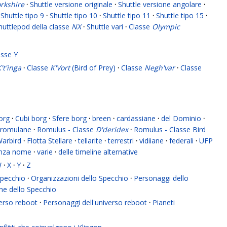
rkshire
·
Shuttle versione originale
·
Shuttle versione angolare
·
Shuttle tipo 9
·
Shuttle tipo 10
·
Shuttle tipo 11
·
Shuttle tipo 15
·
huttlepod della classe
NX
·
Shuttle vari
·
Classe
Olympic
asse Y
't'inga
·
Classe
K'Vort
(Bird of Prey)
·
Classe
Negh'var
·
Classe
org
·
Cubi borg
·
Sfere borg
·
breen
·
cardassiane
·
del Dominio
·
romulane
·
Romulus - Classe
D'deridex
·
Romulus - Classe Bird
Warbird
·
Flotta Stellare
·
tellarite
·
terrestri
·
vidiiane
·
federali
·
UFP
enza nome
·
varie
·
delle timeline alternative
W
·
X
·
Y
·
Z
 Specchio
·
Organizzazioni dello Specchio
·
Personaggi dello
ne dello Specchio
verso reboot
·
Personaggi dell'universo reboot
·
Pianeti