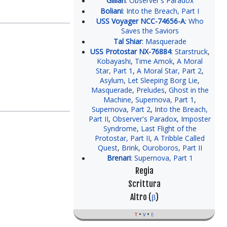
Gillian
:
Observer's Paradox
Boliani
:
Into the Breach, Part I
USS Voyager NCC-74656-A
:
Who
Saves the Saviors
Tal Shiar
:
Masquerade
USS Protostar NX-76884
:
Starstruck
,
Kobayashi
,
Time Amok
,
A Moral
Star, Part 1
,
A Moral Star, Part 2
,
Asylum
,
Let Sleeping Borg Lie
,
Masquerade
,
Preludes
,
Ghost in the
Machine
,
Supernova, Part 1
,
Supernova, Part 2
,
Into the Breach,
Part II
,
Observer's Paradox
,
Imposter
Syndrome
,
Last Flight of the
Protostar, Part II
,
A Tribble Called
Quest
,
Brink
,
Ouroboros, Part II
Brenari
:
Supernova, Part 1
Regia
Scrittura
Altro (
β
)
t
v
e