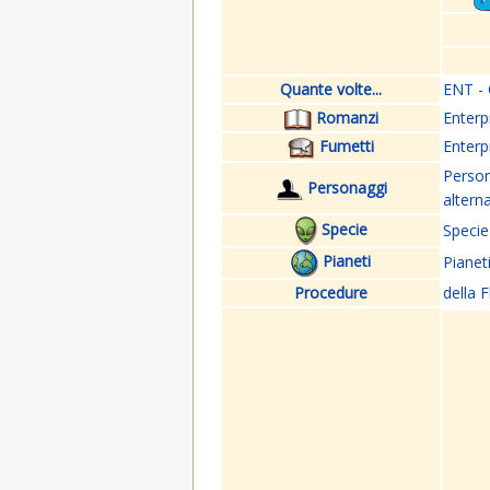
Quante volte...
ENT - 
Romanzi
Enterp
Fumetti
Enterp
Perso
Personaggi
altern
Specie
Specie
Pianeti
Pianet
Procedure
della F