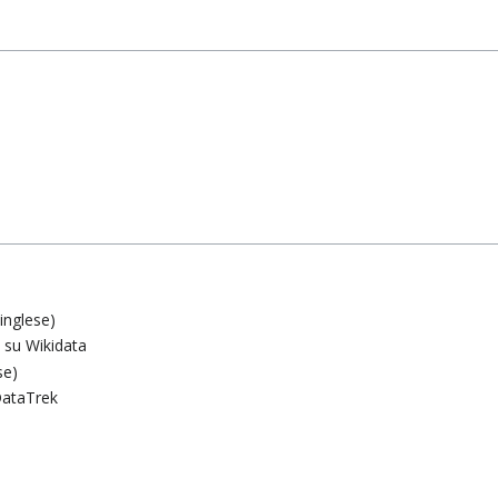
inglese)
à su Wikidata
se)
 DataTrek