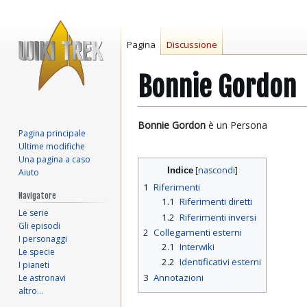
Pagina
Discussione
Bonnie Gordon
Vai
Vai
Bonnie Gordon
è un Persona
Pagina principale
alla
alla
Ultime modifiche
navigazione
ricerca
Una pagina a caso
Indice
Aiuto
1
Riferimenti
Navigatore
1.1
Riferimenti diretti
Le serie
1.2
Riferimenti inversi
Gli episodi
2
Collegamenti esterni
I personaggi
2.1
Interwiki
Le specie
2.2
Identificativi esterni
I pianeti
3
Annotazioni
Le astronavi
altro…