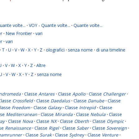
ante volte...
·
VOY - Quante volte...
·
Quante volte...
r
·
New Frontier
·
vari
r
·
vari
·
T
·
U
·
V
·
W
·
X
·
Y
·
Z
·
olografici
·
senza nome
·
di una timeline
U
·
V
·
W
·
X
·
Y
·
Z
·
Altre
U
·
V
·
W
·
X
·
Y
·
Z
·
senza nome
ndromeda
·
Classe
Antares
·
Classe
Apollo
·
Classe
Challenger
·
Classe
Crossfield
·
Classe
Daedalus
·
Classe
Danube
·
Classe
lasse
Freedom
·
Classe
Galaxy
·
Classe
Intrepid
·
Classe
sse
Mediterranean
·
Classe
Miranda
·
Classe
Nebula
·
Classe
ay
·
Classe
Nova
·
Classe
NX
·
Classe
Oberth
·
Classe
Olympic
·
sse
Renaissance
·
Classe
Rigel
·
Classe
Saber
·
Classe
Sovereign
·
eamrunner
·
Classe
Surak
·
Classe
Sydney
·
Classe
Venture
·