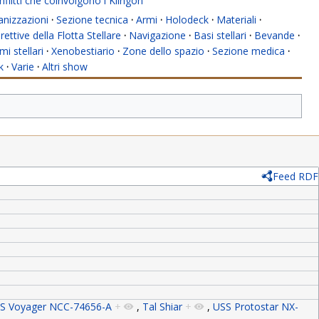
flitti che coinvolgono i Klingon
anizzazioni
·
Sezione tecnica
·
Armi
·
Holodeck
·
Materiali
·
rettive della Flotta Stellare
·
Navigazione
·
Basi stellari
·
Bevande
·
mi stellari
·
Xenobestiario
·
Zone dello spazio
·
Sezione medica
·
k
·
Varie
·
Altri show
Feed RDF
S Voyager NCC-74656-A
+
,
Tal Shiar
+
,
USS Protostar NX-