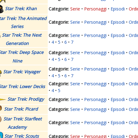
Star Trek: Khan
Serie
Personaggi
Episodi
Ordi
tar Trek: The Animated
Serie
Personaggi
Episodi
Ordi
Series
Star Trek: The Next
Serie
Personaggi
Episodi
Ordi
4
5
6
7
Generation
Star Trek: Deep Space
Serie
Personaggi
Episodi
Ordi
4
5
6
7
Nine
Serie
Personaggi
Episodi
Ordi
Star Trek: Voyager
4
5
6
7
Serie
Personaggi
Episodi
Ordi
Star Trek: Lower Decks
4
5
Star Trek: Prodigy
Serie
Personaggi
Episodi
Ordi
Star Trek: Picard
Serie
Personaggi
Episodi
Ordi
Star Trek: Starfleet
Serie
Personaggi
Episodi
Ordi
Academy
Star Trek: Scouts
Serie
Personaggi
Episodi
Ordi