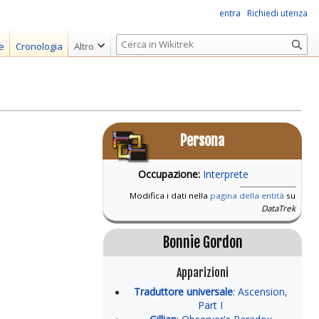
entra
Richiedi utenza
R
e
Cronologia
Altro
i
c
e
r
c
Persona
a
Occupazione:
Interprete
Modifica i dati nella
pagina della entità
su
DataTrek
Bonnie Gordon
Apparizioni
Traduttore universale
:
Ascension,
Part I