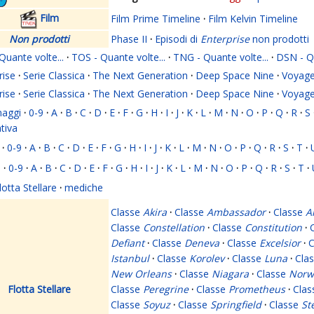
Film
Film Prime Timeline
·
Film Kelvin Timeline
Non prodotti
Phase II
·
Episodi di
Enterprise
non prodotti
Quante volte...
·
TOS - Quante volte...
·
TNG - Quante volte...
·
DSN - Qu
rise
·
Serie Classica
·
The Next Generation
·
Deep Space Nine
·
Voyage
rise
·
Serie Classica
·
The Next Generation
·
Deep Space Nine
·
Voyage
naggi
·
0-9
·
A
·
B
·
C
·
D
·
E
·
F
·
G
·
H
·
I
·
J
·
K
·
L
·
M
·
N
·
O
·
P
·
Q
·
R
·
S
ativa
·
0-9
·
A
·
B
·
C
·
D
·
E
·
F
·
G
·
H
·
I
·
J
·
K
·
L
·
M
·
N
·
O
·
P
·
Q
·
R
·
S
·
T
·
i
·
0-9
·
A
·
B
·
C
·
D
·
E
·
F
·
G
·
H
·
I
·
J
·
K
·
L
·
M
·
N
·
O
·
P
·
Q
·
R
·
S
·
T
·
lotta Stellare
·
mediche
Classe
Akira
·
Classe
Ambassador
·
Classe
A
Classe
Constellation
·
Classe
Constitution
·
Defiant
·
Classe
Deneva
·
Classe
Excelsior
·
C
Istanbul
·
Classe
Korolev
·
Classe
Luna
·
Cla
New Orleans
·
Classe
Niagara
·
Classe
Norw
Flotta Stellare
Classe
Peregrine
·
Classe
Prometheus
·
Cla
Classe
Soyuz
·
Classe
Springfield
·
Classe
St