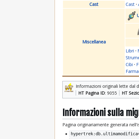
Cast
Cast
·
U
Miscellanea
Libri
·
Strume
Cibi
·
F
Farmac
Informazioni originali lette dal 
HT Pagina ID
: 9055
HT Sezi
Informazioni sulla mi
Pagina originariamente generata nell'
hypertrek:db.ultimamodifica