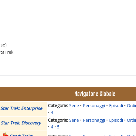
ese)
ataTrek
Navigatore Globale
Serie
Personaggi
Episodi
Ordi
Star Trek: Enterprise
4
Serie
Personaggi
Episodi
Ordi
Star Trek: Discovery
4
5
Short Treks