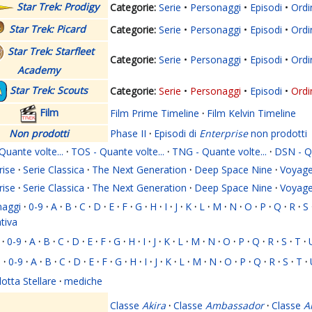
Star Trek: Prodigy
Serie
Personaggi
Episodi
Ordi
Star Trek: Picard
Serie
Personaggi
Episodi
Ordi
Star Trek: Starfleet
Serie
Personaggi
Episodi
Ordi
Academy
Star Trek: Scouts
Serie
Personaggi
Episodi
Ordi
Film
Film Prime Timeline
·
Film Kelvin Timeline
Non prodotti
Phase II
·
Episodi di
Enterprise
non prodotti
Quante volte...
·
TOS - Quante volte...
·
TNG - Quante volte...
·
DSN - Qu
rise
·
Serie Classica
·
The Next Generation
·
Deep Space Nine
·
Voyage
rise
·
Serie Classica
·
The Next Generation
·
Deep Space Nine
·
Voyage
naggi
·
0-9
·
A
·
B
·
C
·
D
·
E
·
F
·
G
·
H
·
I
·
J
·
K
·
L
·
M
·
N
·
O
·
P
·
Q
·
R
·
S
ativa
·
0-9
·
A
·
B
·
C
·
D
·
E
·
F
·
G
·
H
·
I
·
J
·
K
·
L
·
M
·
N
·
O
·
P
·
Q
·
R
·
S
·
T
·
i
·
0-9
·
A
·
B
·
C
·
D
·
E
·
F
·
G
·
H
·
I
·
J
·
K
·
L
·
M
·
N
·
O
·
P
·
Q
·
R
·
S
·
T
·
lotta Stellare
·
mediche
Classe
Akira
·
Classe
Ambassador
·
Classe
A