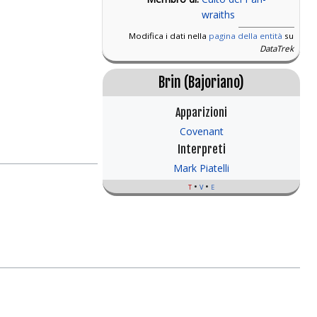
wraiths
Modifica i dati nella
pagina della entità
su
DataTrek
Brin (Bajoriano)
Apparizioni
Covenant
Interpreti
Mark Piatelli
t
v
e
D