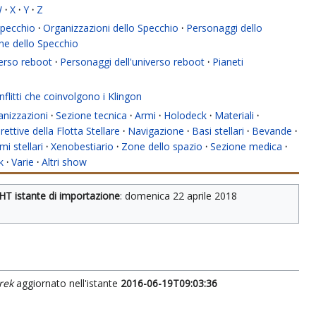
W
·
X
·
Y
·
Z
 Specchio
·
Organizzazioni dello Specchio
·
Personaggi dello
ne dello Specchio
verso reboot
·
Personaggi dell'universo reboot
·
Pianeti
flitti che coinvolgono i Klingon
anizzazioni
·
Sezione tecnica
·
Armi
·
Holodeck
·
Materiali
·
rettive della Flotta Stellare
·
Navigazione
·
Basi stellari
·
Bevande
·
mi stellari
·
Xenobestiario
·
Zone dello spazio
·
Sezione medica
·
k
·
Varie
·
Altri show
HT istante di importazione
: 
domenica 22 aprile 2018
rek
aggiornato nell'istante
2016-06-19T09:03:36