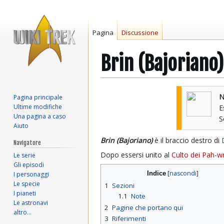
Pagina
Discussione
Brin (Bajoriano)
Vai
Vai
N
Pagina principale
alla
alla
Ultime modifiche
E
navigazione
ricerca
Una pagina a caso
Aiuto
Brin (Bajoriano)
è il braccio destro di
Navigatore
Dopo essersi unito al
Culto dei Pah-w
Le serie
Gli episodi
Indice
I personaggi
Le specie
1
Sezioni
I pianeti
1.1
Note
Le astronavi
2
Pagine che portano qui
altro…
3
Riferimenti