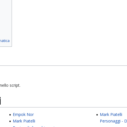
matica
ello script.
i
Empok Nor
Mark Piatelli
Mark Piatelli
Personaggi - 