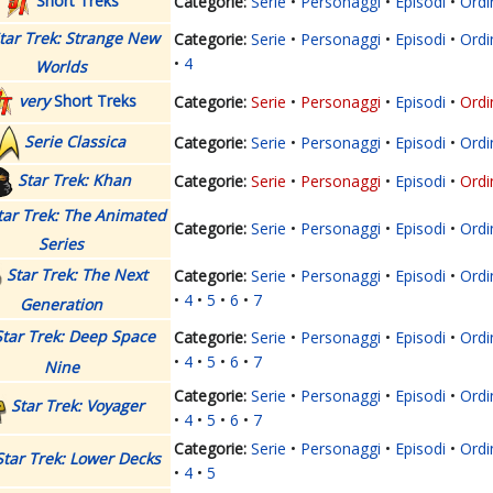
Serie
Personaggi
Episodi
Ordi
tar Trek: Strange New
Serie
Personaggi
Episodi
Ordi
4
Worlds
very
Short Treks
Serie
Personaggi
Episodi
Ordi
Serie Classica
Serie
Personaggi
Episodi
Ordi
Star Trek: Khan
Serie
Personaggi
Episodi
Ordi
tar Trek: The Animated
Serie
Personaggi
Episodi
Ordi
Series
Star Trek: The Next
Serie
Personaggi
Episodi
Ordi
4
5
6
7
Generation
Star Trek: Deep Space
Serie
Personaggi
Episodi
Ordi
4
5
6
7
Nine
Serie
Personaggi
Episodi
Ordi
Star Trek: Voyager
4
5
6
7
Serie
Personaggi
Episodi
Ordi
Star Trek: Lower Decks
4
5