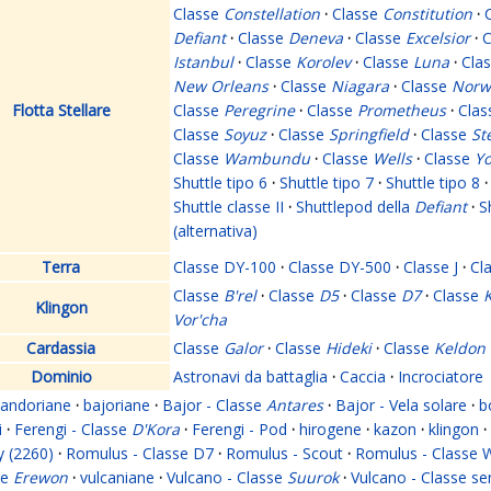
Classe
Constellation
·
Classe
Constitution
·
Defiant
·
Classe
Deneva
·
Classe
Excelsior
·
C
Istanbul
·
Classe
Korolev
·
Classe
Luna
·
Cla
New Orleans
·
Classe
Niagara
·
Classe
Norw
Flotta Stellare
Classe
Peregrine
·
Classe
Prometheus
·
Cla
Classe
Soyuz
·
Classe
Springfield
·
Classe
St
Classe
Wambundu
·
Classe
Wells
·
Classe
Yo
Shuttle tipo 6
·
Shuttle tipo 7
·
Shuttle tipo 8
·
Shuttle classe II
·
Shuttlepod della
Defiant
·
S
(alternativa)
Terra
Classe DY-100
·
Classe DY-500
·
Classe J
·
Cl
Classe
B'rel
·
Classe
D5
·
Classe
D7
·
Classe
K
Klingon
Vor'cha
Cardassia
Classe
Galor
·
Classe
Hideki
·
Classe
Keldon
Dominio
Astronavi da battaglia
·
Caccia
·
Incrociatore
andoriane
·
bajoriane
·
Bajor - Classe
Antares
·
Bajor - Vela solare
·
b
i
·
Ferengi - Classe
D'Kora
·
Ferengi - Pod
·
hirogene
·
kazon
·
klingon
·
y (2260)
·
Romulus - Classe D7
·
Romulus - Scout
·
Romulus - Classe 
se
Erewon
·
vulcaniane
·
Vulcano - Classe
Suurok
·
Vulcano - Classe s