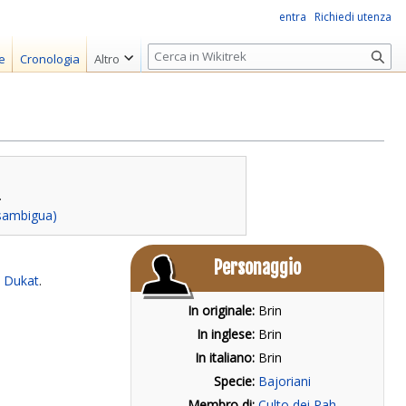
entra
Richiedi utenza
R
e
Cronologia
Altro
i
c
e
r
c
a
.
isambigua)
Personaggio
i
Dukat
.
In originale:
Brin
In inglese:
Brin
In italiano:
Brin
Specie:
Bajoriani
Membro di:
Culto dei Pah-