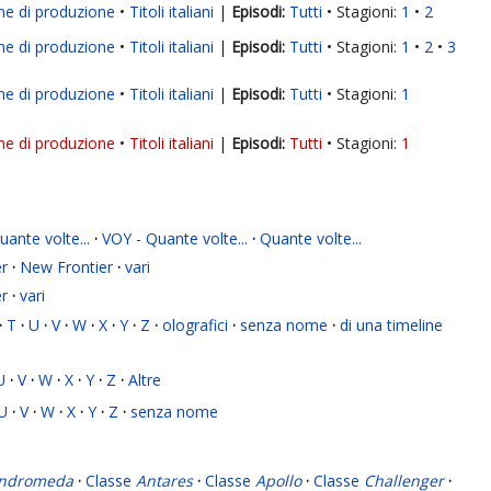
ne di produzione
Titoli italiani
|
Tutti
Stagioni:
1
2
ne di produzione
Titoli italiani
|
Tutti
Stagioni:
1
2
3
ne di produzione
Titoli italiani
|
Tutti
Stagioni:
1
ne di produzione
Titoli italiani
|
Tutti
Stagioni:
1
ante volte...
·
VOY - Quante volte...
·
Quante volte...
r
·
New Frontier
·
vari
r
·
vari
·
T
·
U
·
V
·
W
·
X
·
Y
·
Z
·
olografici
·
senza nome
·
di una timeline
U
·
V
·
W
·
X
·
Y
·
Z
·
Altre
U
·
V
·
W
·
X
·
Y
·
Z
·
senza nome
ndromeda
·
Classe
Antares
·
Classe
Apollo
·
Classe
Challenger
·