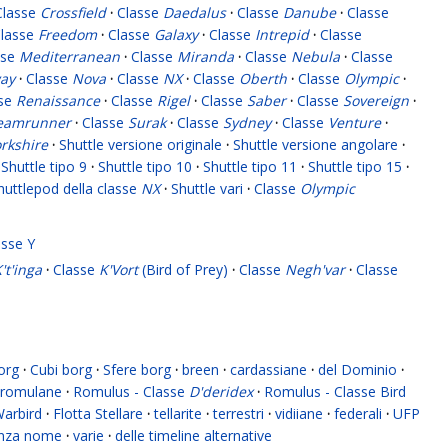
Classe
Crossfield
·
Classe
Daedalus
·
Classe
Danube
·
Classe
lasse
Freedom
·
Classe
Galaxy
·
Classe
Intrepid
·
Classe
sse
Mediterranean
·
Classe
Miranda
·
Classe
Nebula
·
Classe
ay
·
Classe
Nova
·
Classe
NX
·
Classe
Oberth
·
Classe
Olympic
·
sse
Renaissance
·
Classe
Rigel
·
Classe
Saber
·
Classe
Sovereign
·
eamrunner
·
Classe
Surak
·
Classe
Sydney
·
Classe
Venture
·
rkshire
·
Shuttle versione originale
·
Shuttle versione angolare
·
Shuttle tipo 9
·
Shuttle tipo 10
·
Shuttle tipo 11
·
Shuttle tipo 15
·
huttlepod della classe
NX
·
Shuttle vari
·
Classe
Olympic
asse Y
't'inga
·
Classe
K'Vort
(Bird of Prey)
·
Classe
Negh'var
·
Classe
org
·
Cubi borg
·
Sfere borg
·
breen
·
cardassiane
·
del Dominio
·
romulane
·
Romulus - Classe
D'deridex
·
Romulus - Classe Bird
Warbird
·
Flotta Stellare
·
tellarite
·
terrestri
·
vidiiane
·
federali
·
UFP
enza nome
·
varie
·
delle timeline alternative