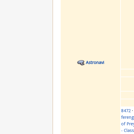
Astronavi
8472
·
fereng
of Pre
- Clas