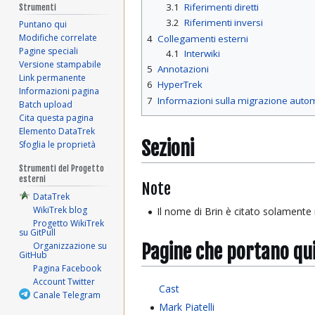
3.1
Riferimenti diretti
Strumenti
3.2
Riferimenti inversi
Puntano qui
Modifiche correlate
4
Collegamenti esterni
Pagine speciali
4.1
Interwiki
Versione stampabile
5
Annotazioni
Link permanente
6
HyperTrek
Informazioni pagina
7
Informazioni sulla migrazione auto
Batch upload
Cita questa pagina
Elemento DataTrek
Sezioni
Sfoglia le proprietà
Strumenti del Progetto
esterni
Note
DataTrek
WikiTrek blog
Il nome di Brin è citato solamente n
Progetto WikiTrek
su GitPull
Pagine che portano qu
Organizzazione su
GitHub
Pagina Facebook
Account Twitter
Cast
Canale Telegram
Mark Piatelli