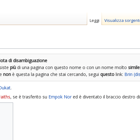
Leggi
Visualizza sorgent
ota di disambiguazione
siste
più
di una pagina con questo nome o con un nome molto
simile
Se
non
è questa la pagina che stai cercando, segui
questo
link:
Brin (d
Dukat
.
raiths
, se è trasferito su
Empok Nor
ed è diventato il braccio destro d