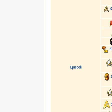
S
S
Episodi