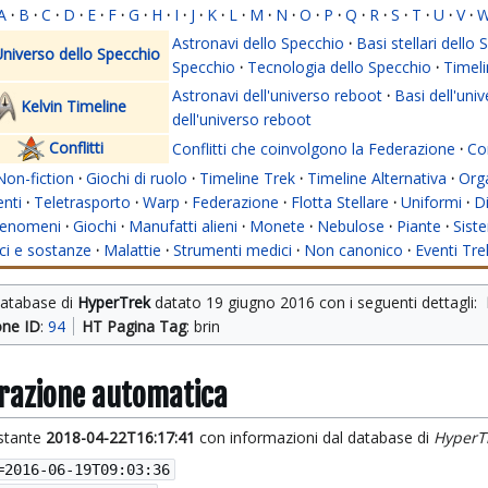
A
·
B
·
C
·
D
·
E
·
F
·
G
·
H
·
I
·
J
·
K
·
L
·
M
·
N
·
O
·
P
·
Q
·
R
·
S
·
T
·
U
·
V
·
Astronavi dello Specchio
·
Basi stellari dello
niverso dello Specchio
Specchio
·
Tecnologia dello Specchio
·
Timeli
Astronavi dell'universo reboot
·
Basi dell'uni
Kelvin Timeline
dell'universo reboot
Conflitti
Conflitti che coinvolgono la Federazione
·
Con
Non-fiction
·
Giochi di ruolo
·
Timeline Trek
·
Timeline Alternativa
·
Org
nti
·
Teletrasporto
·
Warp
·
Federazione
·
Flotta Stellare
·
Uniformi
·
Di
enomeni
·
Giochi
·
Manufatti alieni
·
Monete
·
Nebulose
·
Piante
·
Siste
i e sostanze
·
Malattie
·
Strumenti medici
·
Non canonico
·
Eventi Tre
database di 
HyperTrek
 datato 
19 giugno 2016
 con i seguenti dettagli: 
one ID
: 
94
HT Pagina Tag
: brin
grazione automatica
istante
2018-04-22T16:17:41
con informazioni dal database di
HyperT
=
2016-06-19T09:03:36