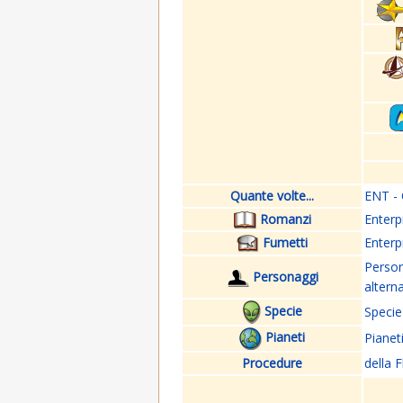
Quante volte...
ENT - 
Romanzi
Enterp
Fumetti
Enterp
Perso
Personaggi
altern
Specie
Specie
Pianeti
Pianet
Procedure
della F