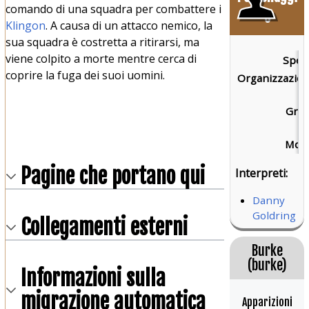
comando di una squadra per combattere i
o
Klingon
. A causa di un attacco nemico, la
sua squadra è costretta a ritirarsi, ma
viene colpito a morte mentre cerca di
Speci
coprire la fuga dei suoi uomini.
Organizzazion
Grad
Mort
Pagine che portano qui
Interpreti:
Danny
Goldring
Collegamenti esterni
Burke
(burke)
Informazioni sulla
migrazione automatica
Apparizioni