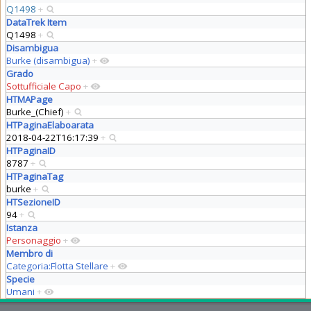
Q1498
+
DataTrek Item
Q1498
+
Disambigua
Burke (disambigua)
+
Grado
Sottufficiale Capo
+
HTMAPage
Burke_(Chief)
+
HTPaginaElaboarata
2018-04-22T16:17:39
+
HTPaginaID
8787
+
HTPaginaTag
burke
+
HTSezioneID
94
+
Istanza
Personaggio
+
Membro di
Categoria:Flotta Stellare
+
Specie
Umani
+