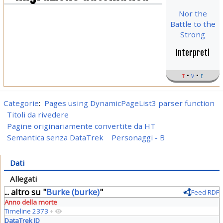
Nor the
Battle to the
Strong
Interpreti
t
v
e
Categorie
:
Pages using DynamicPageList3 parser function
Titoli da rivedere
Pagine originariamente convertite da HT
Semantica senza DataTrek
Personaggi - B
Dati
Allegati
... altro su "
Burke (burke)
"
Feed RDF
Anno della morte
Timeline 2373
+
DataTrek ID