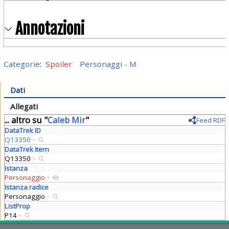
Annotazioni
Categorie
:
Spoiler
Personaggi - M
Dati
Allegati
... altro su "
Caleb Mir
"
Feed RDF
DataTrek ID
Q13350
+
DataTrek Item
Q13350
+
Istanza
Personaggio
+
Istanza radice
Personaggio
+
ListProp
P14
+