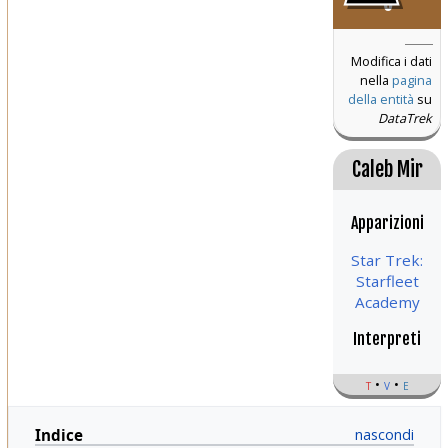
o
Modifica i dati
nella
pagina
della entità
su
DataTrek
Caleb Mir
Apparizioni
Star Trek:
Starfleet
Academy
Interpreti
t
v
e
Indice