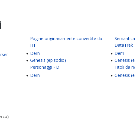
i
Pagine originariamente convertite da
Semantica
HT
DataTrek
Dern
Dern
rser
Genesis (episodio)
Genesis (e
Personaggi - D
Titoli da r
Dern
Genesis (e
erca)