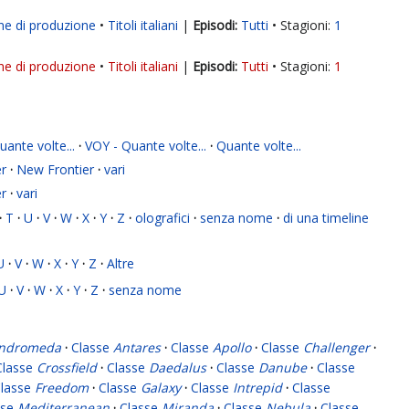
ne di produzione
Titoli italiani
|
Tutti
Stagioni:
1
ne di produzione
Titoli italiani
|
Tutti
Stagioni:
1
ante volte...
·
VOY - Quante volte...
·
Quante volte...
r
·
New Frontier
·
vari
r
·
vari
·
T
·
U
·
V
·
W
·
X
·
Y
·
Z
·
olografici
·
senza nome
·
di una timeline
U
·
V
·
W
·
X
·
Y
·
Z
·
Altre
U
·
V
·
W
·
X
·
Y
·
Z
·
senza nome
ndromeda
·
Classe
Antares
·
Classe
Apollo
·
Classe
Challenger
·
Classe
Crossfield
·
Classe
Daedalus
·
Classe
Danube
·
Classe
lasse
Freedom
·
Classe
Galaxy
·
Classe
Intrepid
·
Classe
sse
Mediterranean
·
Classe
Miranda
·
Classe
Nebula
·
Classe