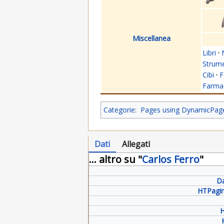
Miscellanea
Libri
·
Strume
Cibi
·
F
Farmac
Categorie
:
Pages using DynamicPageL
Dati
Allegati
... altro su "
Carlos Ferro
"
Da
HTPagin
H