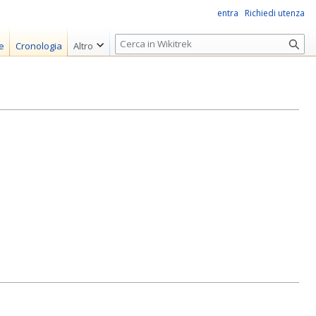
entra
Richiedi utenza
R
e
Cronologia
Altro
i
c
e
r
c
a