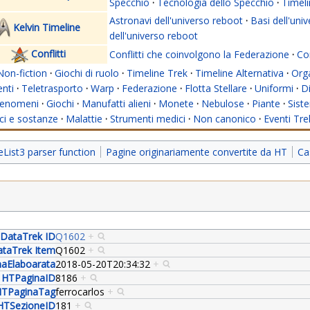
Specchio
·
Tecnologia dello Specchio
·
Timeli
Astronavi dell'universo reboot
·
Basi dell'uni
Kelvin Timeline
dell'universo reboot
Conflitti
Conflitti che coinvolgono la Federazione
·
Con
Non-fiction
·
Giochi di ruolo
·
Timeline Trek
·
Timeline Alternativa
·
Org
nti
·
Teletrasporto
·
Warp
·
Federazione
·
Flotta Stellare
·
Uniformi
·
Di
enomeni
·
Giochi
·
Manufatti alieni
·
Monete
·
Nebulose
·
Piante
·
Siste
i e sostanze
·
Malattie
·
Strumenti medici
·
Non canonico
·
Eventi Tre
ist3 parser function
Pagine originariamente convertite da HT
Ca
DataTrek ID
Q1602
+
taTrek Item
Q1602
+
aElaboarata
2018-05-20T20:34:32
+
HTPaginaID
8186
+
TPaginaTag
ferrocarlos
+
HTSezioneID
181
+