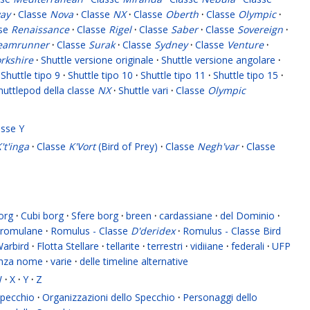
ay
·
Classe
Nova
·
Classe
NX
·
Classe
Oberth
·
Classe
Olympic
·
sse
Renaissance
·
Classe
Rigel
·
Classe
Saber
·
Classe
Sovereign
·
eamrunner
·
Classe
Surak
·
Classe
Sydney
·
Classe
Venture
·
rkshire
·
Shuttle versione originale
·
Shuttle versione angolare
·
Shuttle tipo 9
·
Shuttle tipo 10
·
Shuttle tipo 11
·
Shuttle tipo 15
·
huttlepod della classe
NX
·
Shuttle vari
·
Classe
Olympic
asse Y
't'inga
·
Classe
K'Vort
(Bird of Prey)
·
Classe
Negh'var
·
Classe
org
·
Cubi borg
·
Sfere borg
·
breen
·
cardassiane
·
del Dominio
·
romulane
·
Romulus - Classe
D'deridex
·
Romulus - Classe Bird
Warbird
·
Flotta Stellare
·
tellarite
·
terrestri
·
vidiiane
·
federali
·
UFP
enza nome
·
varie
·
delle timeline alternative
W
·
X
·
Y
·
Z
 Specchio
·
Organizzazioni dello Specchio
·
Personaggi dello