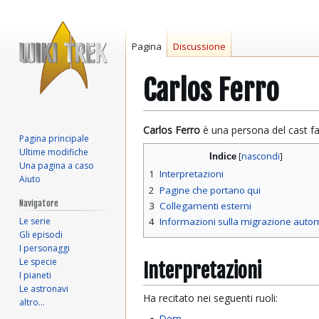
Pagina
Discussione
Carlos Ferro
Vai
Vai
Carlos Ferro
è una persona del cast fa
Pagina principale
alla
alla
Ultime modifiche
Indice
navigazione
ricerca
Una pagina a caso
1
Interpretazioni
Aiuto
2
Pagine che portano qui
Navigatore
3
Collegamenti esterni
Le serie
4
Informazioni sulla migrazione auto
Gli episodi
I personaggi
Le specie
Interpretazioni
I pianeti
Le astronavi
Ha recitato nei seguenti ruoli:
altro…
Dern