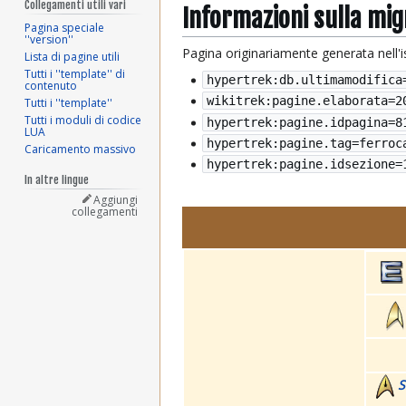
Collegamenti utili vari
Informazioni sulla mi
Pagina speciale
''version''
Pagina originariamente generata nell'
Lista di pagine utili
Tutti i ''template'' di
hypertrek:db.ultimamodifica
contenuto
wikitrek:pagine.elaborata=
2
Tutti i ''template''
Tutti i moduli di codice
hypertrek:pagine.idpagina=8
LUA
hypertrek:pagine.tag=ferroc
Caricamento massivo
hypertrek:pagine.idsezione=
In altre lingue
Aggiungi
collegamenti
S