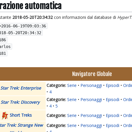
grazione automatica
istante
2018-05-20T20:34:32
con informazioni dal database di
HyperT
=
2016-06-19T09:03:36
018-05-20T20:34:32
186
arlos
181
Navigatore Globale
Serie
Personaggi
Episodi
Ordi
Star Trek: Enterprise
4
Serie
Personaggi
Episodi
Ordi
Star Trek: Discovery
4
5
Short Treks
Serie
Personaggi
Episodi
Ordi
tar Trek: Strange New
Serie
Personaggi
Episodi
Ordi
4