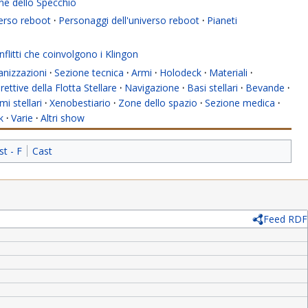
ne dello Specchio
verso reboot
·
Personaggi dell'universo reboot
·
Pianeti
flitti che coinvolgono i Klingon
anizzazioni
·
Sezione tecnica
·
Armi
·
Holodeck
·
Materiali
·
rettive della Flotta Stellare
·
Navigazione
·
Basi stellari
·
Bevande
·
mi stellari
·
Xenobestiario
·
Zone dello spazio
·
Sezione medica
·
k
·
Varie
·
Altri show
st - F
Cast
Feed RDF