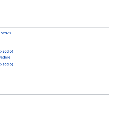
 senza
pisodio)
ivedere
pisodio)