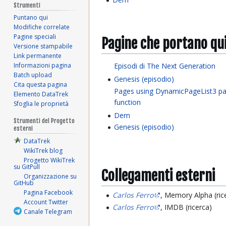
Strumenti
Puntano qui
Modifiche correlate
Pagine speciali
Pagine che portano qu
Versione stampabile
Link permanente
Episodi di The Next Generation
Informazioni pagina
Batch upload
Genesis (episodio)
Cita questa pagina
Pages using DynamicPageList3 pa
Elemento DataTrek
function
Sfoglia le proprietà
Dern
Strumenti del Progetto
Genesis (episodio)
esterni
DataTrek
WikiTrek blog
Progetto WikiTrek
su GitPull
Collegamenti esterni
Organizzazione su
GitHub
Pagina Facebook
Carlos Ferro
, Memory Alpha (ric
Account Twitter
Carlos Ferro
, IMDB (ricerca)
Canale Telegram