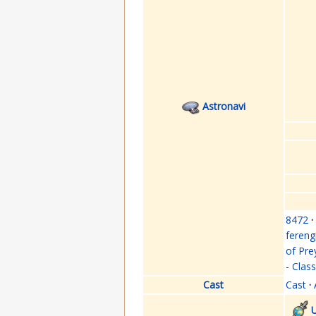
Astronavi
8472
·
fereng
of Pre
- Clas
Cast
Cast
·
U