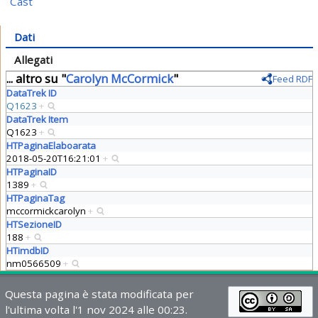
Cast
Dati
Allegati
... altro su "
Carolyn McCormick
"
Feed RDF
DataTrek ID
Q1623
+
DataTrek Item
Q1623
+
HTPaginaElaboarata
2018-05-20T16:21:01
+
HTPaginaID
1389
+
HTPaginaTag
mccormickcarolyn
+
HTSezioneID
188
+
HTimdbID
nm0566509
+
Questa pagina è stata modificata per
l'ultima volta l'1 nov 2024 alle 00:23.