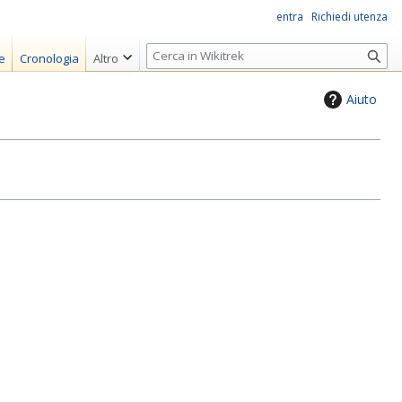
entra
Richiedi utenza
R
e
Cronologia
Altro
i
c
Aiuto
e
r
c
a