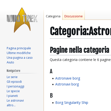
Categoria
Discussione
Categoria
:
Astro
Vai
Vai
Pagine nella categoria
Pagina principale
Ultime modifiche
alla
alla
Una pagina a caso
navigazione
ricerca
Questa categoria contiene le 6 pagine i
Aiuto
A
Navigatore
Le serie
Astronave borg
Gli episodi
Astronavi borg
I personaggi
Le specie
B
I pianeti
Le astronavi
Borg Singularity Ship
altro…