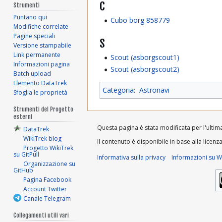
C
Strumenti
Puntano qui
Cubo borg 858779
Modifiche correlate
Pagine speciali
S
Versione stampabile
Link permanente
Scout (asborgscout1)
Informazioni pagina
Scout (asborgscout2)
Batch upload
Elemento DataTrek
Categoria
:
Astronavi
Sfoglia le proprietà
Strumenti del Progetto
esterni
Questa pagina è stata modificata per l'ultima 
DataTrek
WikiTrek blog
Il contenuto è disponibile in base alla licenz
Progetto WikiTrek
su GitPull
Informativa sulla privacy
Informazioni su Wi
Organizzazione su
GitHub
Pagina Facebook
Account Twitter
Canale Telegram
Collegamenti utili vari