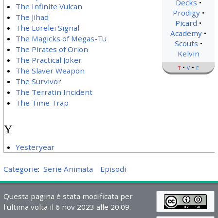
Decks
The Infinite Vulcan
Prodigy
The Jihad
Picard
The Lorelei Signal
Academy
The Magicks of Megas-Tu
Scouts
The Pirates of Orion
Kelvin
The Practical Joker
t
v
e
The Slaver Weapon
The Survivor
The Terratin Incident
The Time Trap
Y
Yesteryear
Categorie
:
Serie Animata
Episodi
Questa pagina è stata modificata per
l'ultima volta il 6 nov 2023 alle 20:09.