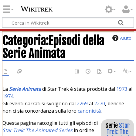
Wikitrek
Categoria
:
Episodi della
Aiuto
Serie Animata
La
Serie Animata
di Star Trek è stata prodotta dal
1973
al
1974
.
Gli eventi narrati si svolgono dal
2269
al
2270
, benché
non ci sia concordanza sulla loro
canonicità
.
Questa pagina raccoglie tutti gli episodi di
Serie
Star
Star Trek: The Animated Series
in ordine
Trek: The