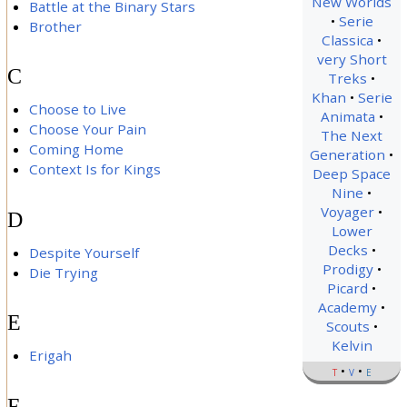
New Worlds
Battle at the Binary Stars
Serie
Brother
Classica
very Short
C
Treks
Khan
Serie
Choose to Live
Animata
Choose Your Pain
The Next
Coming Home
Generation
Context Is for Kings
Deep Space
Nine
Voyager
D
Lower
Decks
Despite Yourself
Prodigy
Die Trying
Picard
Academy
E
Scouts
Kelvin
Erigah
t
v
e
F