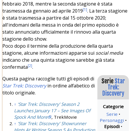
febbraio 2018, mentre la seconda stagione è stata
[
1
]
trasmessa da gennaio ad aprile 2019
. La terza stagione
è stata trasmessa a partire dal 15 ottobre 2020;
all'indomani della messa in onda del primo episodio è
stato annunciato ufficialmente il rinnovo alla quarta
stagione dello show.
Poco dopo il termine della produzione della quarta
stagione, alcune informazioni apparse sui
social media
indicano che una quinta stagione sarebbe già stata
[
2
]
confermata
.
Questa pagina raccoglie tutti gli episodi di
Serie
Star
Star Trek: Discovery
in ordine alfabetico di
Trek:
titolo originale.
Discovery
↑
‘Star Trek: Discovery’ Season 2
Launches January 17 – See Images Of
Serie
Spock And More
, TrekMovie
Personaggi
↑
‘Star Trek: Discovery’ Showrunner
Episodi
Hints At Writing Season 5 As Production