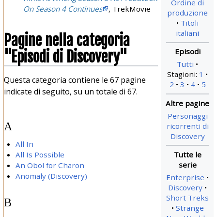
Ordine di
On Season 4 Continues
, TrekMovie
produzione
Titoli
italiani
Pagine nella categoria
"Episodi di Discovery"
Tutti
Stagioni:
1
Questa categoria contiene le 67 pagine
2
3
4
5
indicate di seguito, su un totale di 67.
Personaggi
A
ricorrenti di
Discovery
All In
All Is Possible
An Obol for Charon
Anomaly (Discovery)
Enterprise
Discovery
Short Treks
B
Strange