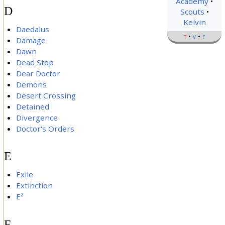
Academy
D
Scouts
Kelvin
Daedalus
t
v
e
Damage
Dawn
Dead Stop
Dear Doctor
Demons
Desert Crossing
Detained
Divergence
Doctor's Orders
E
Exile
Extinction
E²
F