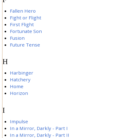
Fallen Hero
Fight or Flight
First Flight
Fortunate Son
Fusion
Future Tense
H
Harbinger
Hatchery
Home
Horizon
I
Impulse
In a Mirror, Darkly - Part I
In a Mirror, Darkly - Part II