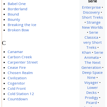
Babel One
Enterprise
Borderland
Discovery
Bound
Short Treks
Bounty
Strange
Breaking the Ice
New Worlds
Broken Bow
Serie
Classica
C
very Short
Treks
Canamar
Khan
Serie
Carbon Creek
Animata
Carpenter Street
The Next
Generation
Cease Fire
Deep Space
Chosen Realm
Nine
Civilization
Voyager
Cogenitor
Lower
Cold Front
Decks
Cold Station 12
Prodigy
Countdown
Picard