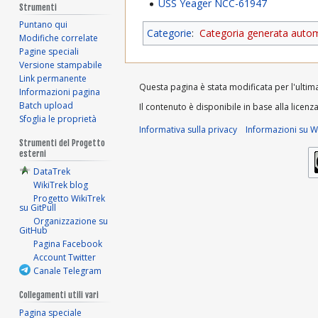
USS Yeager NCC-61947
Strumenti
Puntano qui
Categorie
:
Categoria generata auto
Modifiche correlate
Pagine speciali
Versione stampabile
Link permanente
Questa pagina è stata modificata per l'ultima
Informazioni pagina
Batch upload
Il contenuto è disponibile in base alla licenz
Sfoglia le proprietà
Informativa sulla privacy
Informazioni su Wi
Strumenti del Progetto
esterni
DataTrek
WikiTrek blog
Progetto WikiTrek
su GitPull
Organizzazione su
GitHub
Pagina Facebook
Account Twitter
Canale Telegram
Collegamenti utili vari
Pagina speciale