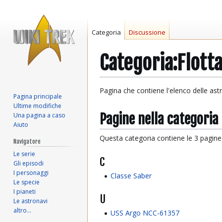
Categoria
Discussione
Categoria:Flotta
Vai
Vai
Pagina che contiene l'elenco delle ast
Pagina principale
alla
alla
Ultime modifiche
navigazione
ricerca
Pagine nella categoria
Una pagina a caso
Aiuto
Questa categoria contiene le 3 pagine i
Navigatore
Le serie
C
Gli episodi
I personaggi
Classe Saber
Le specie
I pianeti
U
Le astronavi
altro…
USS Argo NCC-61357