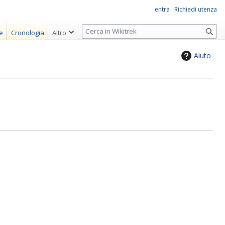
entra
Richiedi utenza
R
e
Cronologia
Altro
i
c
Aiuto
e
r
c
a